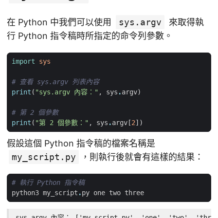
在 Python 中我們可以使用
sys.argv
來取得執
行 Python 指令稿時所指定的命令列參數。
import
sys
# 查看 sys.argv 列表內容
print
(
"sys.argv 內容："
,
sys
.
argv
)
# 第 2 個參數
print
(
"第 2 個參數："
,
sys
.
argv
[
2
])
假設這個 Python 指令稿的檔案名稱是
my_script.py
，則執行後就會有這樣的結果：
# 執行 Python 指令稿
python3
my_script
.
py
one
two
three
sys.argv 內容： ['my_script.py', 'one', 'two', 'three