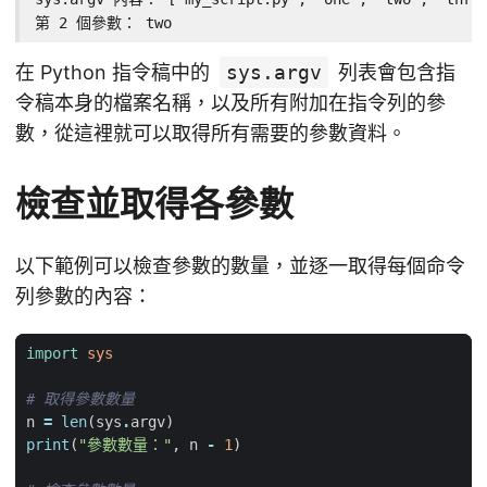
第 2 個參數： two
在 Python 指令稿中的
sys.argv
列表會包含指
令稿本身的檔案名稱，以及所有附加在指令列的參
數，從這裡就可以取得所有需要的參數資料。
檢查並取得各參數
以下範例可以檢查參數的數量，並逐一取得每個命令
列參數的內容：
import
sys
# 取得參數數量
n
=
len
(
sys
.
argv
)
print
(
"參數數量："
,
n
-
1
)