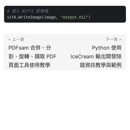
# 寫入 NIfTI 影像檔
sitk
.
WriteImage
(
image
,
"output.nii"
)
« 上一頁
下一頁 »
PDFsam 合併、分
Python 使用
割、旋轉、擷取 PDF
IceCream 輸出開發除
頁面工具使用教學
錯資訊教學與範例