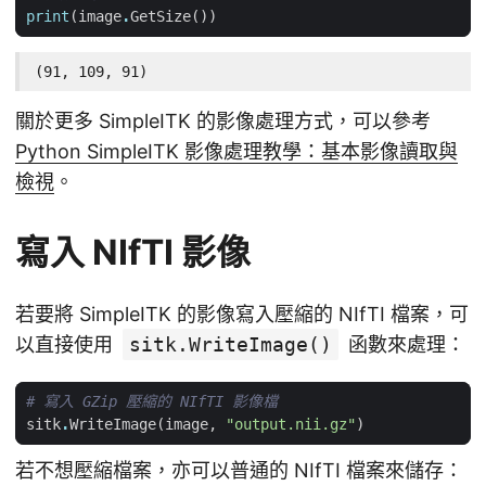
print
(
image
.
GetSize
())
(91, 109, 91)
關於更多 SimpleITK 的影像處理方式，可以參考
Python SimpleITK 影像處理教學：基本影像讀取與
檢視
。
寫入 NIfTI 影像
若要將 SimpleITK 的影像寫入壓縮的 NIfTI 檔案，可
以直接使用
sitk.WriteImage()
函數來處理：
# 寫入 GZip 壓縮的 NIfTI 影像檔
sitk
.
WriteImage
(
image
,
"output.nii.gz"
)
若不想壓縮檔案，亦可以普通的 NIfTI 檔案來儲存：