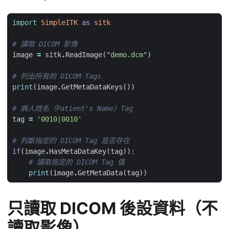
import
SimpleITK
as
sitk
# 讀取 DICOM 影像
image
=
sitk
.
ReadImage
(
"demo.dcm"
)
# 列出所有的 DICOM Tags
print
(
image
.
GetMetaDataKeys
())
# 病人姓名（Patient's Name）Tag
tag
=
'0010|0010'
# 判斷指定的 DICOM Tag 是否存在
if
(
image
.
HasMetaDataKey
(
tag
)):
# 讀取指定的 DICOM Tag 值
print
(
image
.
GetMetaData
(
tag
))
只讀取 DICOM 後設資料（不
讀取影像）