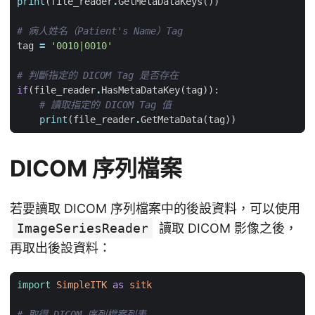
print
(
file_reader
.
GetMetaDataKeys
())
# 病人姓名（Patient's Name）Tag
tag
=
'0010|0010'
# 判斷指定的 DICOM Tag 是否存在
if
(
file_reader
.
HasMetaDataKey
(
tag
)):
# 讀取指定的 DICOM Tag 值
print
(
file_reader
.
GetMetaData
(
tag
))
DICOM 序列檔案
若要讀取 DICOM 序列檔案中的後設資料，可以使用
ImageSeriesReader
讀取 DICOM 影像之後，
再取出後設資料：
import
SimpleITK
as
sitk
# 取得 DICOM 序列檔案列表