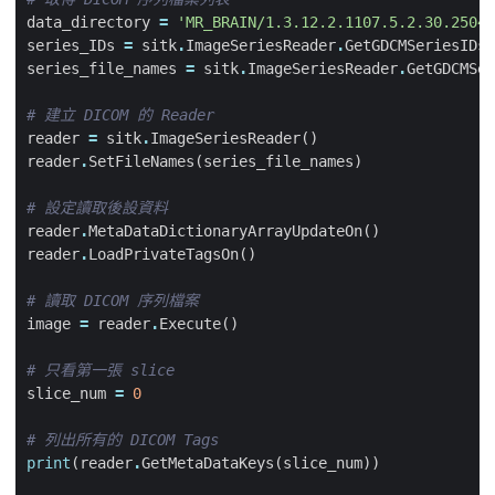
data_directory
=
'MR_BRAIN/1.3.12.2.1107.5.2.30.25049
series_IDs
=
sitk
.
ImageSeriesReader
.
GetGDCMSeriesIDs
(
series_file_names
=
sitk
.
ImageSeriesReader
.
GetGDCMSer
# 建立 DICOM 的 Reader
reader
=
sitk
.
ImageSeriesReader
()
reader
.
SetFileNames
(
series_file_names
)
# 設定讀取後設資料
reader
.
MetaDataDictionaryArrayUpdateOn
()
reader
.
LoadPrivateTagsOn
()
# 讀取 DICOM 序列檔案
image
=
reader
.
Execute
()
# 只看第一張 slice
slice_num
=
0
# 列出所有的 DICOM Tags
print
(
reader
.
GetMetaDataKeys
(
slice_num
))