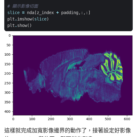
# 顯示影像切面
slice
=
nda
[
z_index
+
padding
,:,:]
plt
.
imshow
(
slice
)
plt
.
show
()
這樣就完成加寬影像邊界的動作了，接著設定好影像