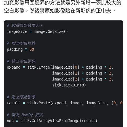
加寬影像周圍邊界的方法就是另外新增一張比較大的
空白影像，然後將原始影像貼在新影像的正中央。
# 取得原始影像大小
imageSize
=
image
.
GetSize
()
# 增添空白框邊
padding
=
50
# 建立空白影像
expand
=
sitk
.
Image
(
imageSize
[
0
]
+
padding
*
2
,
imageSize
[
1
]
+
padding
*
2
,
imageSize
[
2
]
+
padding
*
2
,
sitk
.
sitkUInt8
)
# 貼上原始影像
result
=
sitk
.
Paste
(
expand
,
image
,
imageSize
,
(
0
,
0
,
# 轉為 NumPy 陣列
nda
=
sitk
.
GetArrayViewFromImage
(
result
)