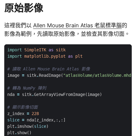
原始影像
這裡我們以
Allen Mouse Brain Atlas 老鼠標準腦
的
影像為範例，先讀取原始影像，並檢查其影像切面。
import
SimpleITK
as
sitk
import
matplotlib.pyplot
as
plt
# 讀取 Allen Mouse Brain Atlas 影像
image
=
sitk
.
ReadImage
(
"atlasVolume/atlasVolume.mhd"
)
# 轉為 NumPy 陣列
nda
=
sitk
.
GetArrayViewFromImage
(
image
)
# 顯示影像切面
z_index
=
228
slice
=
nda
[
z_index
,:,:]
plt
.
imshow
(
slice
)
plt
.
show
()