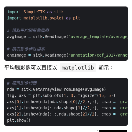
import
SimpleITK
as
sitk
import
matplotlib.pyplot
as
plt
# 讀取平均腦影像檔案
avgImage
=
sitk
.
ReadImage
(
"average_template/average_t
# 讀取影像標註檔案
anoImage
=
sitk
.
ReadImage
(
"annotation/ccf_2017/annota
平均腦影像可以直接以
matplotlib
顯示：
# 顯示影像切面
nda
=
sitk
.
GetArrayViewFromImage
(
avgImage
)
fig
,
axs
=
plt
.
subplots
(
1
,
3
,
figsize
=
(
15
,
5
))
axs
[
0
]
.
imshow
(
nda
[
nda
.
shape
[
0
]
//
2
,:,:],
cmap
=
'gray'
axs
[
1
]
.
imshow
(
nda
[:,
nda
.
shape
[
1
]
//
2
,:],
cmap
=
'gray'
axs
[
2
]
.
imshow
(
nda
[:,:,
nda
.
shape
[
2
]
//
2
],
cmap
=
'gray'
plt
.
show
()