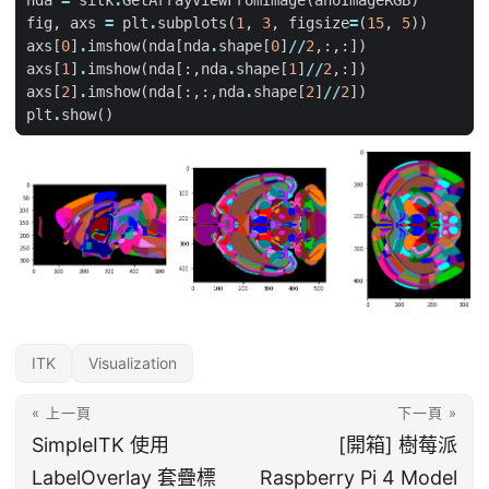
fig
,
axs
=
plt
.
subplots
(
1
,
3
,
figsize
=
(
15
,
5
))
axs
[
0
]
.
imshow
(
nda
[
nda
.
shape
[
0
]
//
2
,:,:])
axs
[
1
]
.
imshow
(
nda
[:,
nda
.
shape
[
1
]
//
2
,:])
axs
[
2
]
.
imshow
(
nda
[:,:,
nda
.
shape
[
2
]
//
2
])
plt
.
show
()
ITK
Visualization
« 上一頁
下一頁 »
SimpleITK 使用
[開箱] 樹莓派
LabelOverlay 套疊標
Raspberry Pi 4 Model