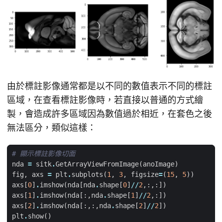
由於標註影像通常都是以不同的數值表示不同的標註
區域，在查看標註影像時，若直接以普通的方式繪
製，會造成許多區域因為數值過於相近，在套色之後
無法區分，類似這樣：
# 顯示標註影像切面
nda
=
sitk
.
GetArrayViewFromImage
(
anoImage
)
fig
,
axs
=
plt
.
subplots
(
1
,
3
,
figsize
=
(
15
,
5
))
axs
[
0
]
.
imshow
(
nda
[
nda
.
shape
[
0
]
//
2
,:,:])
axs
[
1
]
.
imshow
(
nda
[:,
nda
.
shape
[
1
]
//
2
,:])
axs
[
2
]
.
imshow
(
nda
[:,:,
nda
.
shape
[
2
]
//
2
])
plt
.
show
()