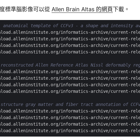
解析度標準腦影像可以從
Allen Brain Altas 的網頁
下載。
) anatomical template of CCFv3 - a shape and intensity a
 reconstructed Allen Reference Atlas Nissl deformably re
 structure gray matter and fiber tract annotation of CCF