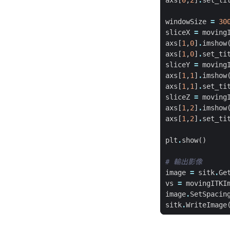
axs
[
0
,
2
]
.
set_ti
windowSize
=
30
sliceX
=
moving
axs
[
1
,
0
]
.
imshow
axs
[
1
,
0
]
.
set_ti
sliceY
=
moving
axs
[
1
,
1
]
.
imshow
axs
[
1
,
1
]
.
set_ti
sliceZ
=
moving
axs
[
1
,
2
]
.
imshow
axs
[
1
,
2
]
.
set_ti
plt
.
show
()
# 輸出影像
image
=
sitk
.
Ge
vs
=
movingITKI
image
.
SetSpacin
sitk
.
WriteImage