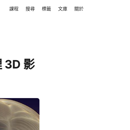
課程
搜尋
標籤
文庫
關於
理 3D 影