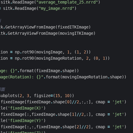
sitk
.
ReadImage
(
"average_template_25.nrrd"
)
=
sitk
.
ReadImage
(
"my_image.nrrd"
)
列
tk
.
GetArrayViewFromImage
(
fixedITKImage
)
itk
.
GetArrayViewFromImage
(
movingITKImage
)
tion
=
np
.
rot90
(
movingImage
,
1
,
(
1
,
2
))
tion
=
np
.
rot90
(
movingImageRotation
,
2
,
(
0
,
1
))
age: 
{}
"
.
format
(
fixedImage
.
shape
))
mage(Rotation): 
{}
"
.
format
(
movingImageRotation
.
shape
))
切面
subplots
(
2
,
3
,
figsize
=
(
15
,
10
))
(
fixedImage
[
fixedImage
.
shape
[
0
]
//
2
,:,:],
cmap
=
'jet'
)
tle
(
'fixedImage(X)'
)
(
fixedImage
[:,
fixedImage
.
shape
[
1
]
//
2
,:],
cmap
=
'jet'
)
tle
(
'fixedImage(Y)'
)
(
fixedImage
[:,:,
fixedImage
.
shape
[
2
]
//
2
],
cmap
=
'jet'
)