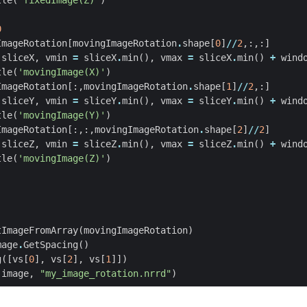
tle
(
'fixedImage(Z)'
)
0
ImageRotation
[
movingImageRotation
.
shape
[
0
]
//
2
,:,:]
(
sliceX
,
vmin
=
sliceX
.
min
(),
vmax
=
sliceX
.
min
()
+
wind
tle
(
'movingImage(X)'
)
ImageRotation
[:,
movingImageRotation
.
shape
[
1
]
//
2
,:]
(
sliceY
,
vmin
=
sliceY
.
min
(),
vmax
=
sliceY
.
min
()
+
wind
tle
(
'movingImage(Y)'
)
ImageRotation
[:,:,
movingImageRotation
.
shape
[
2
]
//
2
]
(
sliceZ
,
vmin
=
sliceZ
.
min
(),
vmax
=
sliceZ
.
min
()
+
wind
tle
(
'movingImage(Z)'
)
tImageFromArray
(
movingImageRotation
)
mage
.
GetSpacing
()
g
([
vs
[
0
],
vs
[
2
],
vs
[
1
]])
(
image
,
"my_image_rotation.nrrd"
)