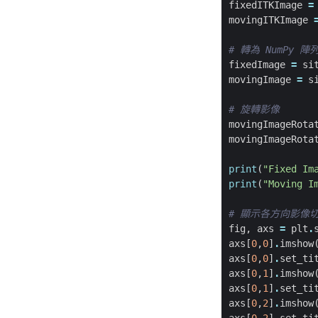
fixedITKImage
=
movingITKImage
# 轉為 NumPy 陣
fixedImage
=
si
movingImage
=
s
# 旋轉影像
movingImageRota
movingImageRota
print
(
"Fixed Im
print
(
"Moving I
# 顯示各方向影像
fig
,
axs
=
plt
.
axs
[
0
,
0
]
.
imshow
axs
[
0
,
0
]
.
set_ti
axs
[
0
,
1
]
.
imshow
axs
[
0
,
1
]
.
set_ti
axs
[
0
,
2
]
.
imshow