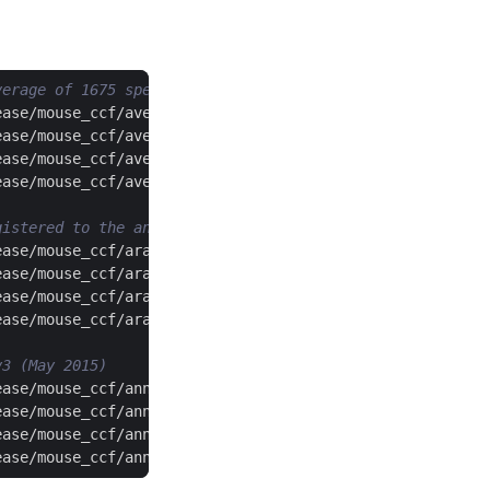
verage of 1675 specimen brains
gistered to the anatomical template of CCFv3
v3 (May 2015)