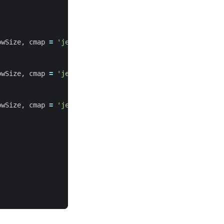
owSize
,
cmap
=
'jet'
)
owSize
,
cmap
=
'jet'
)
owSize
,
cmap
=
'jet'
)