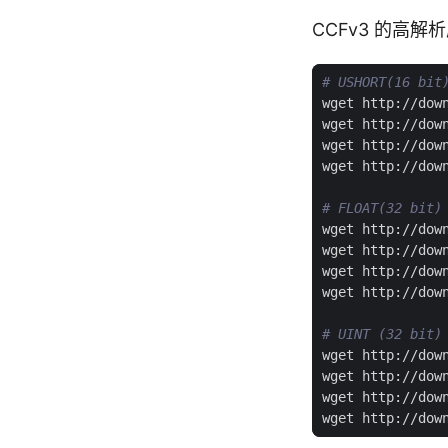
CCFv3 的高
# USHORT(16 bit
# FLOAT(32 bit)
# UINT (32 bit)