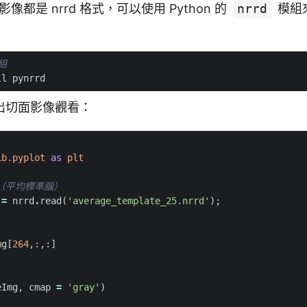
影像都是 nrrd 格式，可以使用 Python 的
nrrd
模組
模組
出切面影像觀看：
ib.pyplot
as
plt
影像（平均標準腦）
=
nrrd
.
read
(
'average_template_25.nrrd'
);
mg
[
264
,:,:]
eImg
,
cmap
=
'gray'
)