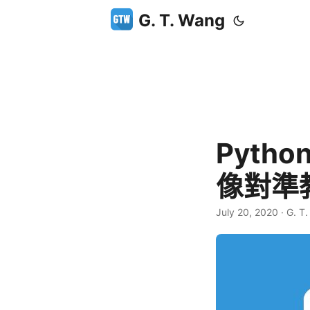
G. T. Wang
Pytho
像對準
July 20, 2020
·
G. T