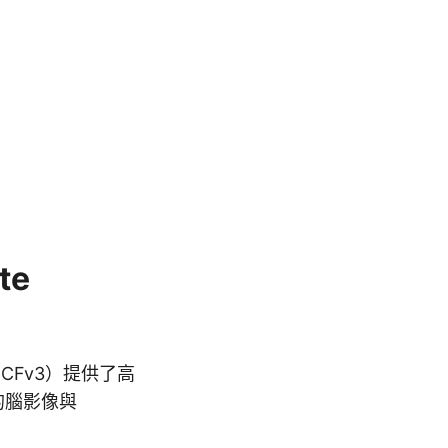
te
CCFv3）提供了高
的腦影像與