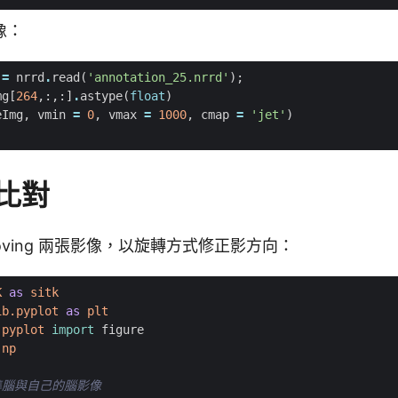
像：
=
nrrd
.
read
(
'annotation_25.nrrd'
);
mg
[
264
,:,:]
.
astype
(
float
)
eImg
,
vmin
=
0
,
vmax
=
1000
,
cmap
=
'jet'
)
比對
與 moving 兩張影像，以旋轉方式修正影方向：
K
as
sitk
ib.pyplot
as
plt
.pyplot
import
figure
np
標準腦與自己的腦影像