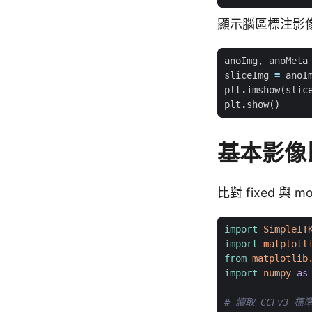
顯示腦區標注影
anoImg
,
anoMeta
sliceImg
=
anoI
plt
.
imshow
(
slic
plt
.
show
()
基本影像
比對 fixed 
import
SimpleIT
import
matplotl
from
matplotlib
import
numpy
as
# 讀取 CCFv3 