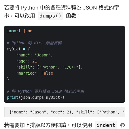
若要將 Python 中的各種資料轉為 JSON 格式的字
串，可以改用
dumps()
函數：
import
json
# Python 的 dict 類型資料
myDict
=
{
"name"
:
"Jason"
,
"age"
:
21
,
"skill"
:
[
"Python"
,
"C/C++"
],
"married"
:
False
}
# 將 Python 資料轉為 JSON 格式的字串
print
(
json
.
dumps
(
myDict
))
{"name": "Jason", "age": 21, "skill": ["Python", "C/
若需要加上排版以方便閱讀，可以使用
indent
參