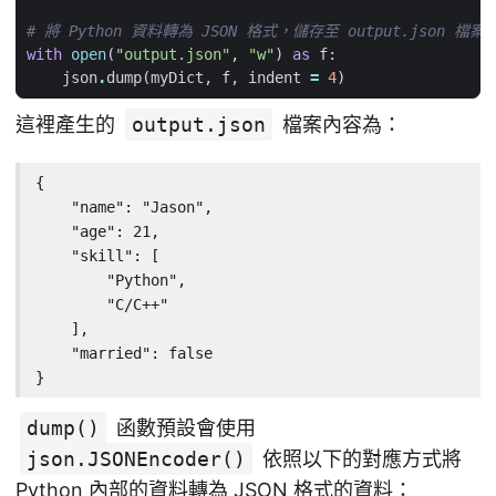
# 將 Python 資料轉為 JSON 格式，儲存至 output.json 檔案
with
open
(
"output.json"
,
"w"
)
as
f
:
json
.
dump
(
myDict
,
f
,
indent
=
4
)
這裡產生的
output.json
檔案內容為：
{

    "name": "Jason",

    "age": 21,

    "skill": [

        "Python",

        "C/C++"

    ],

    "married": false

}
dump()
函數預設會使用
json.JSONEncoder()
依照以下的對應方式將
Python 內部的資料轉為 JSON 格式的資料：