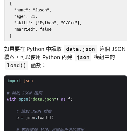
{

  "name": "Jason",

  "age": 21,

  "skill": ["Python", "C/C++"],

  "married": false

}
如果要在 Python 中讀取
data.json
這個 JSON
檔案，可以使用 Python 內建
json
模組中的
load()
函數：
import
json
# 開啟 JSON 檔案
with
open
(
"data.json"
)
as
f
:
# 讀取 JSON 檔案
p
=
json
.
load
(
f
)
# 查看整個 JSON 資料解析後的結果