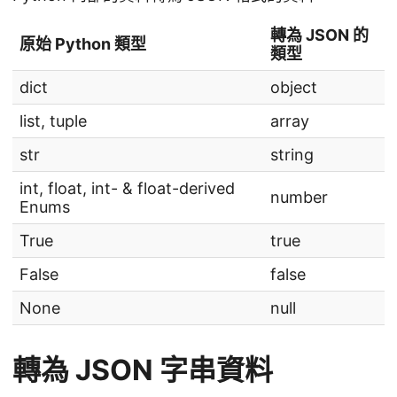
轉為 JSON 的
原始 Python 類型
類型
dict
object
list, tuple
array
str
string
int, float, int- & float-derived
number
Enums
True
true
False
false
None
null
轉為 JSON 字串資料