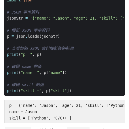
import
json
# JSON 字串資料
jsonStr
=
'{"name": "Jason", "age": 21, "skill": ["Py
# 解析 JSON 字串資料
p
=
json
.
loads
(
jsonStr
)
# 查看整個 JSON 資料解析後的結果
print
(
"p ="
,
p
)
# 取得 name 的值
print
(
"name ="
,
p
[
"name"
])
# 取得 skill 的值
print
(
"skill ="
,
p
[
"skill"
])
p = {'name': 'Jason', 'age': 21, 'skill': ['Python',
name = Jason

skill = ['Python', 'C/C++']