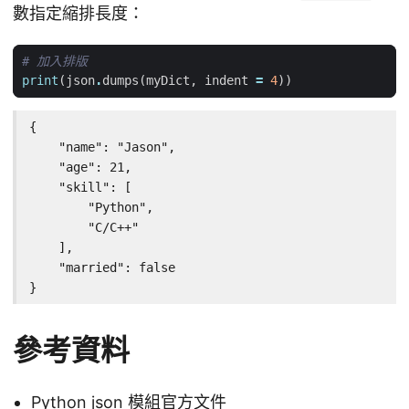
數指定縮排長度：
# 加入排版
print
(
json
.
dumps
(
myDict
,
indent
=
4
))
{

    "name": "Jason",

    "age": 21,

    "skill": [

        "Python",

        "C/C++"

    ],

    "married": false

}
參考資料
Python json 模組官方文件