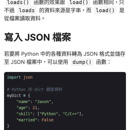
loads()
函數的效果跟
load()
函數相同，只
不過
loads
的資料來源是字串，而
load()
是
從檔案讀取資料。
寫入 JSON 檔案
若要將 Python 中的各種資料轉為 JSON 格式並儲存
至 JSON 檔案中，可以使用
dump()
函數：
import
json
# Python 的 dict 類型資料
myDict
=
{
"name"
:
"Jason"
,
"age"
:
21
,
"skill"
:
[
"Python"
,
"C/C++"
],
"married"
:
False
}