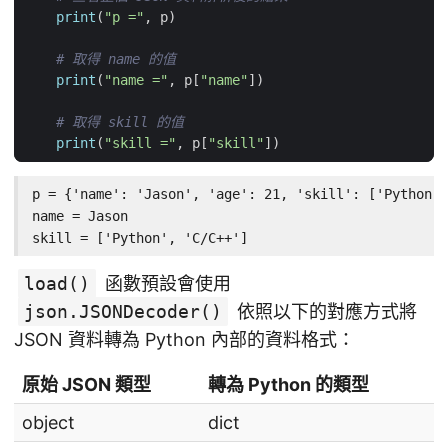
print
(
"p ="
,
p
)
# 取得 name 的值
print
(
"name ="
,
p
[
"name"
])
# 取得 skill 的值
print
(
"skill ="
,
p
[
"skill"
])
p = {'name': 'Jason', 'age': 21, 'skill': ['Python',
name = Jason

skill = ['Python', 'C/C++']
load()
函數預設會使用
json.JSONDecoder()
依照以下的對應方式將
JSON 資料轉為 Python 內部的資料格式：
原始 JSON 類型
轉為 Python 的類型
object
dict