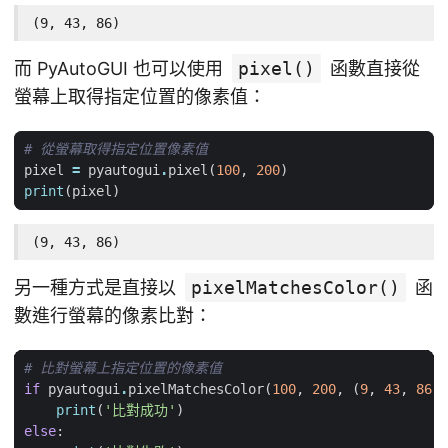
(9, 43, 86)
而 PyAutoGUI 也可以使用
pixel()
函數直接從
螢幕上取得指定位置的像素值：
# 從螢幕取得指定位置像素值
pixel
=
pyautogui
.
pixel
(
100
,
200
)
print
(
pixel
)
(9, 43, 86)
另一種方式是直接以
pixelMatchesColor()
函
數進行螢幕的像素比對：
# 比對螢幕上指定位置的像素值
if
pyautogui
.
pixelMatchesColor
(
100
,
200
,
(
9
,
43
,
86
))
print
(
'比對成功'
)
else
: