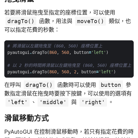
若要將滑鼠拖曳至指定的座標位置，可以使用
dragTo()
函數，用法與
moveTo()
類似，也
可以指定花費的秒數：
# 將滑鼠以左鍵拖曳至 (860, 560) 座標位置上
pyautogui
.
dragTo
(
860
,
560
,
button
=
'left'
)
# 以 2 秒的時間將滑鼠以左鍵拖曳至 (860, 560) 座標位置上
pyautogui
.
dragTo
(
860
,
560
,
2
,
button
=
'left'
)
在呼叫
dragTo()
函數時可以使用
button
參
數指定滑鼠在拖曳時要按下按鍵，可以使用的選項有
'left'
、
'middle'
與
'right'
。
滑鼠移動方式
PyAutoGUI 在控制滑鼠移動時，若只有指定花費的時