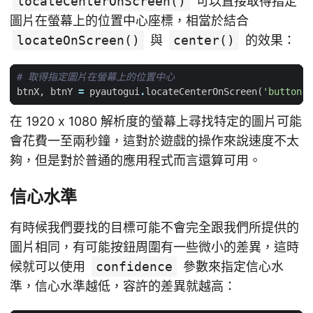
locateCenterOnScreen()
可以直接取得指定
圖片在螢幕上的位置中心座標，相當於結合
locateOnScreen()
與
center()
的效果：
# 取得指定圖片在螢幕上的位置中心
btnX
,
btnY
=
pyautogui
.
locateCenterOnScreen
(
'button.p
在 1920 x 1080 解析度的螢幕上尋找特定的圖片可能
會花費一至兩秒鐘，這對於遊戲的操作來說速度不太
夠，但是對於普通的應用程式而言還算可用。
信心水準
有時候我們要找的目標可能不會完全跟我們所提供的
圖片相同，有可能按鈕周圍有一些微小的差異，這時
候就可以使用
confidence
參數來指定信心水
準，信心水準越低，容許的差異就越高：