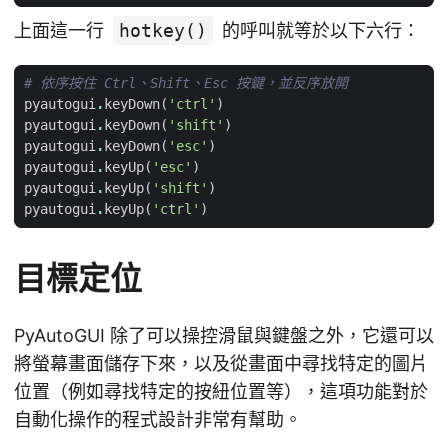
上面這一行
hotkey()
的呼叫就等於以下六行：
# 依序按住 Ctrl、Shift、Esc 按鍵，並反序放開
pyautogui
.
keyDown
(
'ctrl'
)
pyautogui
.
keyDown
(
'shift'
)
pyautogui
.
keyDown
(
'esc'
)
pyautogui
.
keyUp
(
'esc'
)
pyautogui
.
keyUp
(
'shift'
)
pyautogui
.
keyUp
(
'ctrl'
)
目標定位
PyAutoGUI 除了可以操控滑鼠與鍵盤之外，它還可以
將螢幕畫面儲存下來，以及從畫面中尋找特定的圖片
位置（例如尋找特定的按紐位置等），這項功能對於
自動化操作的程式設計非常有幫助。