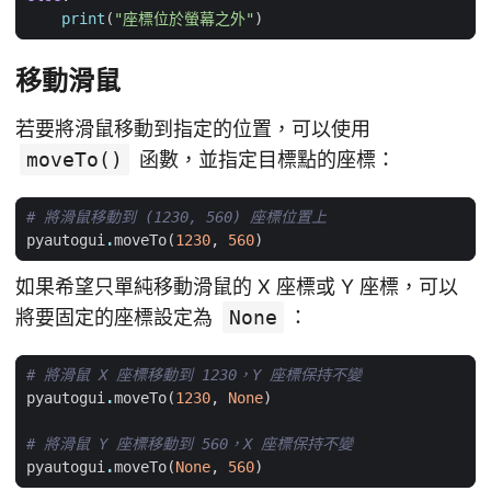
print
(
"座標位於螢幕之外"
)
移動滑鼠
若要將滑鼠移動到指定的位置，可以使用
moveTo()
函數，並指定目標點的座標：
# 將滑鼠移動到 (1230, 560) 座標位置上
pyautogui
.
moveTo
(
1230
,
560
)
如果希望只單純移動滑鼠的 X 座標或 Y 座標，可以
將要固定的座標設定為
None
：
# 將滑鼠 X 座標移動到 1230，Y 座標保持不變
pyautogui
.
moveTo
(
1230
,
None
)
# 將滑鼠 Y 座標移動到 560，X 座標保持不變
pyautogui
.
moveTo
(
None
,
560
)