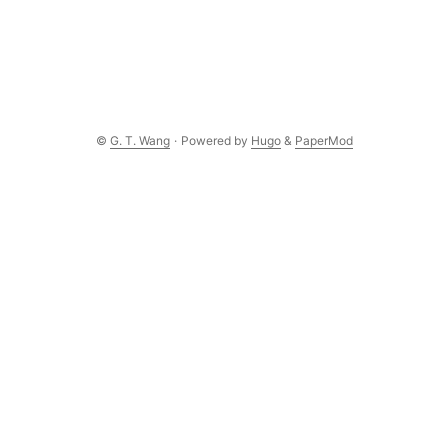
©
G. T. Wang
·
Powered by
Hugo
&
PaperMod