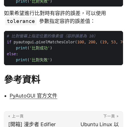
print
(
'比對失敗'
)
如果希望進行比對時有容許的誤差，可以使用
tolerance
參數指定容許的誤差值：
# 比對螢幕上指定位置的像素值（容許誤差為 10）
if
pyautogui
.
pixelMatchesColor
(
100
,
200
,
(
19
,
53
,
76
)
print
(
'比對成功'
)
else
:
print
(
'比對失敗'
)
參考資料
PyAutoGUI 官方文件
« 上一頁
下一頁 »
[開箱] 漫步者 Edifier
Ubuntu Linux 以