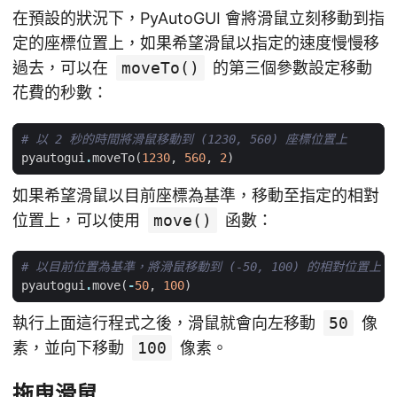
在預設的狀況下，PyAutoGUI 會將滑鼠立刻移動到指
定的座標位置上，如果希望滑鼠以指定的速度慢慢移
過去，可以在
moveTo()
的第三個參數設定移動
花費的秒數：
# 以 2 秒的時間將滑鼠移動到 (1230, 560) 座標位置上
pyautogui
.
moveTo
(
1230
,
560
,
2
)
如果希望滑鼠以目前座標為基準，移動至指定的相對
位置上，可以使用
move()
函數：
# 以目前位置為基準，將滑鼠移動到 (-50, 100) 的相對位置上
pyautogui
.
move
(
-
50
,
100
)
執行上面這行程式之後，滑鼠就會向左移動
50
像
素，並向下移動
100
像素。
拖曳滑鼠