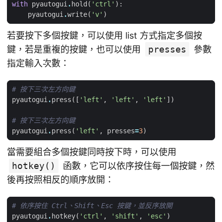
with
pyautogui
.
hold
(
'ctrl'
):
pyautogui
.
write
(
'v'
)
若要按下多個按鍵，可以使用 list 方式指定多個按
鍵，若是重複的按鍵，也可以使用
presses
參數
指定輸入次數：
# 按下三次左方向鍵
pyautogui
.
press
([
'left'
,
'left'
,
'left'
])
# 按下三次左方向鍵
pyautogui
.
press
(
'left'
,
presses
=
3
)
當需要組合多個按鍵同時按下時，可以使用
hotkey()
函數，它可以依序按住每一個按鍵，然
後再按照相反的順序放開：
# 依序按住 Ctrl、Shift、Esc 按鍵，並反序放開
pyautogui
.
hotkey
(
'ctrl'
,
'shift'
,
'esc'
)