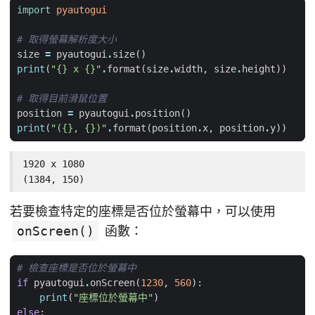
import
pyautogui
# 取得螢幕解析度大小
size
=
pyautogui
.
size
()
print
(
"
{}
 x 
{}
"
.
format
(
size
.
width
,
size
.
height
))
# 取得目前滑鼠位置
position
=
pyautogui
.
position
()
print
(
"(
{}
, 
{}
)"
.
format
(
position
.
x
,
position
.
y
))
1920 x 1080

(1384, 150)
若要檢查特定的座標是否位於螢幕中，可以使用
onScreen()
函數：
# 檢查座標是否位於螢幕中
if
pyautogui
.
onScreen
(
1230
,
560
):
print
(
"座標位於螢幕中"
)
else
: