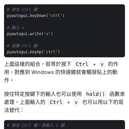
# 按住 Ctrl 鍵
pyautogui
.
keyDown
(
'ctrl'
)
# 輸入 v
pyautogui
.
write
(
'v'
)
# 放開 Ctrl 鍵
pyautogui
.
keyUp
(
'ctrl'
)
上面這樣的組合，就等於按下
Ctrl
+
v
的作
用，對應到 Windows 的快速鍵就會觸發貼上的動
作。
按住特定按鍵下的輸入也可以使用
hold()
函數來
處理，上面輸入的
Ctrl
+
v
也可以用以下的寫
法替代：
# 按住 Ctrl 鍵，再輸入 v 鍵