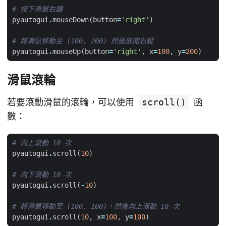
# 按下滑鼠右鍵
pyautogui
.
mouseDown
(
button
=
'right'
)
# 將滑鼠移動至 (100, 200) 然後放開右鍵
pyautogui
.
mouseUp
(
button
=
'right'
,
x
=
100
,
y
=
200
)
滑鼠滾輪
若要滾動滑鼠的滾輪，可以使用
scroll()
函
數：
# 向上滾動 10 次
pyautogui
.
scroll
(
10
)
# 向下滾動 10 次
pyautogui
.
scroll
(
-
10
)
# 將滑鼠移動至 (100, 100)，然後向上滾動 10 次
pyautogui
.
scroll
(
10
,
x
=
100
,
y
=
100
)