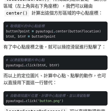
區域（左上角與右下角座標），我們可以藉由
center()
計算出這個方形區域的中心點座標：
# 取得圖片的中心點座標
button7point
=
pyautogui
.
center
(
button7location
)
btnX
,
btnY
=
button7point
有了中心點座標之後，就可以操控滑鼠進行點擊了：
# 以滑鼠點擊圖片中心點
pyautogui
.
click
(
btnX
,
btnY
)
而以上的定位圖片、計算中心點、點擊的動作，也可
以直接用下面這一行替代：
# 自動尋找圖片位置，計算中心點座標，並以滑鼠點擊
pyautogui
.
click
(
'button.png'
)