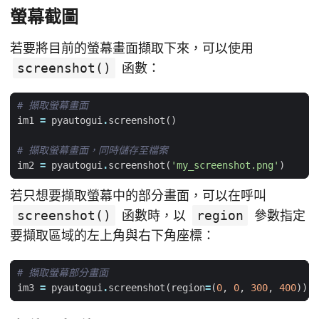
螢幕截圖
若要將目前的螢幕畫面擷取下來，可以使用
screenshot()
函數：
# 擷取螢幕畫面
im1
=
pyautogui
.
screenshot
()
# 擷取螢幕畫面，同時儲存至檔案
im2
=
pyautogui
.
screenshot
(
'my_screenshot.png'
)
若只想要擷取螢幕中的部分畫面，可以在呼叫
screenshot()
函數時，以
region
參數指定
要擷取區域的左上角與右下角座標：
# 擷取螢幕部分畫面
im3
=
pyautogui
.
screenshot
(
region
=
(
0
,
0
,
300
,
400
))