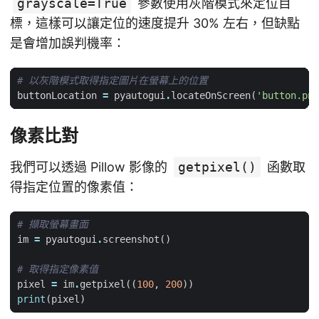
grayscale=True
參數使用灰階模式來定位目
標，這樣可以讓定位的速度提升 30% 左右，但缺點
是會增加誤判機率：
# 以灰階模式取得指定圖片在螢幕上的位置
buttonLocation
=
pyautogui
.
locateOnScreen
(
'button.png
像素比對
我們可以透過 Pillow 影像的
getpixel()
函數取
得指定位置的像素值：
# 擷取螢幕畫面
im
=
pyautogui
.
screenshot
()
# 取得指定像素值
pixel
=
im
.
getpixel
((
100
,
200
))
print
(
pixel
)