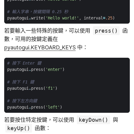
# 輸入字串，按鍵間隔 0.25 秒
pyautogui
.
write
(
'Hello world!'
,
interval
=
.25
)
若要輸入一些特殊的按鍵，可以使用
press()
函
數，可用的按鍵定義在
pyautogui.KEYBOARD_KEYS
中：
# 按下 Enter 鍵
pyautogui
.
press
(
'enter'
)
# 按下 F1 鍵
pyautogui
.
press
(
'f1'
)
# 按下左方向鍵
pyautogui
.
press
(
'left'
)
若要按住特定按鍵，可以使用
keyDown()
與
keyUp()
函數：