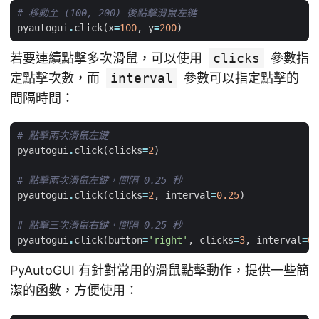
# 移動至 (100, 200) 後點擊滑鼠左鍵
pyautogui
.
click
(
x
=
100
,
y
=
200
)
若要連續點擊多次滑鼠，可以使用
clicks
參數指
定點擊次數，而
interval
參數可以指定點擊的
間隔時間：
# 點擊兩次滑鼠左鍵
pyautogui
.
click
(
clicks
=
2
)
# 點擊兩次滑鼠左鍵，間隔 0.25 秒
pyautogui
.
click
(
clicks
=
2
,
interval
=
0.25
)
# 點擊三次滑鼠右鍵，間隔 0.25 秒
pyautogui
.
click
(
button
=
'right'
,
clicks
=
3
,
interval
=
0.
PyAutoGUI 有針對常用的滑鼠點擊動作，提供一些簡
潔的函數，方便使用：