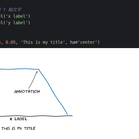
與 Y 軸文字
el
(
'x label'
)
el
(
'y label'
)
5
,
0.05
,
'This is my title'
,
ha
=
'center'
)