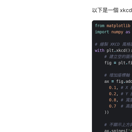
以下是一個 xk
from
matplotlib
import
numpy
as
# 繪製 XKCD 風
with
plt
.
xkcd
()
# 建立空的圖
fig
=
plt
.
f
# 增加座標軸
ax
=
fig
.
ad
0.1
,
# X
0.2
,
# Y
0.8
,
# 寬
0.7
# 高
))
# 不顯示上方
ax
.
spines
[
'