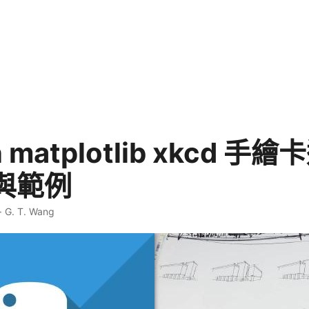
n matplotlib xkcd 手
與範例
·
G. T. Wang