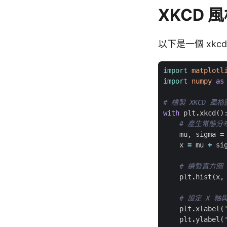
XKCD 
以下是一個 xkc
import
matplotl
import
numpy
as
# 繪製 XKCD 風
with
plt
.
xkcd
()
# 產生常態分
mu
,
sigma
=
x
=
mu
+
si
# 繪製直方圖
plt
.
hist
(
x
,
# 設定 X 軸
plt
.
xlabel
(
plt
.
ylabel
(