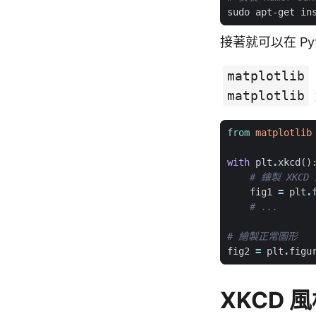
接著就可以在 Py
matplotlib
matplotlib
from
matplotlib
with
plt
.
xkcd
()
# 繪製 XKC
fig1
=
plt
.
# ...
# 繪製正常圖形
fig2
=
plt
.
figu
XKCD 