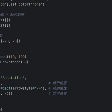
top'
]
.
set_color
(
'none'
)
軸與 Y 軸的刻度
ks
([])
ks
([])
圍
([
-
20
,
20
])
epeat
(
10
,
100
)
=
np
.
arange
(
30
)
(
'Annotation'
,
),
# 標示位置
s
=
dict
(
arrowstyle
=
'->'
),
# 箭頭屬性
5
,
-
5
))
# 文字位置
a
)