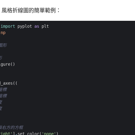
cd 風格折線圖的簡單範例：
import
pyplot
as
plt
np
格圖形
:
形
igure
()
d_axes
((
 座標
 座標
度
度
與右方的方框
right'
]
.
set_color
(
'none'
)