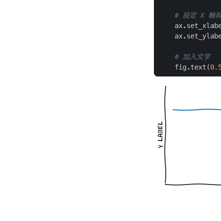
# 設定 X 軸
ax
.
set_xlab
ax
.
set_ylab
# 加入文字
fig
.
text
(
0.