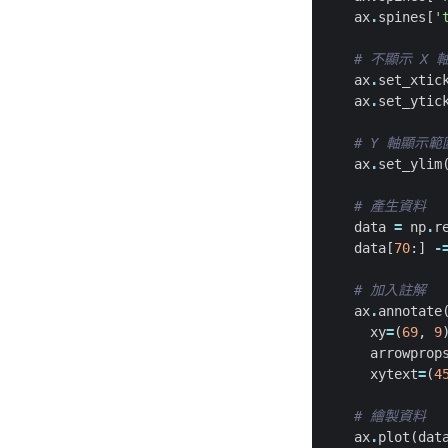
ax
.
spines
[
'
# 不顯示 X 
ax
.
set_xtic
ax
.
set_ytic
# Y 軸顯示範
ax
.
set_ylim
# 產生資料
data
=
np
.
r
data
[
70
:]
-
# 加入註解
ax
.
annotate
xy
=
(
69
,
9
arrowprop
xytext
=
(
4
# 繪製資料
ax
.
plot
(
dat