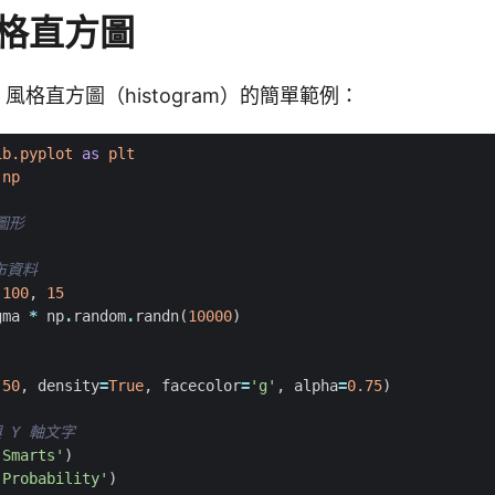
風格直方圖
d 風格直方圖（histogram）的簡單範例：
ib.pyplot
as
plt
np
格圖形
:
布資料
100
,
15
gma
*
np
.
random
.
randn
(
10000
)
50
,
density
=
True
,
facecolor
=
'g'
,
alpha
=
0.75
)
與 Y 軸文字
'Smarts'
)
'Probability'
)