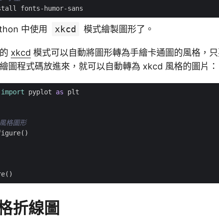
thon 中使用
xkcd
模式繪製圖形了。
的
xkcd
模式可以自動將圖形轉為手繪卡通圖的風格，只
繪圖程式碼放進來，就可以自動轉為 xkcd 風格的圖片：
import
pyplot
as
plt
:
D 風格圖形
figure
()
re
()
風格折線圖