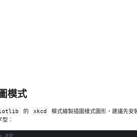
圖模式
lotlib
的
xkcd
模式繪製插圖樣式圖形，建議先安裝 Hu
字型：
ns 字型