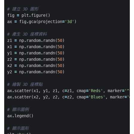
# 建立 3D 圖形
fig
=
plt
.
figure
()
ax
=
fig
.
gca
(
projection
=
'3d'
)
# 產生 3D 座標資料
z1
=
np
.
random
.
randn
(
50
)
x1
=
np
.
random
.
randn
(
50
)
y1
=
np
.
random
.
randn
(
50
)
z2
=
np
.
random
.
randn
(
50
)
x2
=
np
.
random
.
randn
(
50
)
y2
=
np
.
random
.
randn
(
50
)
# 繪製 3D 座標點
ax
.
scatter
(
x1
,
y1
,
z1
,
c
=
z1
,
cmap
=
'Reds'
,
marker
=
'^'
,
ax
.
scatter
(
x2
,
y2
,
z2
,
c
=
z2
,
cmap
=
'Blues'
,
marker
=
'o'
# 顯示圖例
ax
.
legend
()
# 顯示圖形