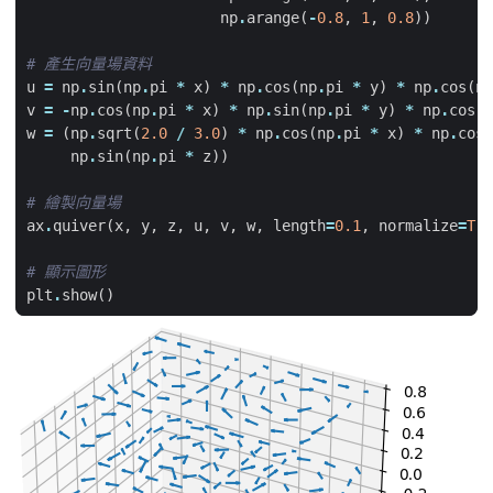
np
.
arange
(
-
0.8
,
1
,
0.8
))
# 產生向量場資料
u
=
np
.
sin
(
np
.
pi
*
x
)
*
np
.
cos
(
np
.
pi
*
y
)
*
np
.
cos
(
np
v
=
-
np
.
cos
(
np
.
pi
*
x
)
*
np
.
sin
(
np
.
pi
*
y
)
*
np
.
cos
(
n
w
=
(
np
.
sqrt
(
2.0
/
3.0
)
*
np
.
cos
(
np
.
pi
*
x
)
*
np
.
cos
(
np
.
sin
(
np
.
pi
*
z
))
# 繪製向量場
ax
.
quiver
(
x
,
y
,
z
,
u
,
v
,
w
,
length
=
0.1
,
normalize
=
Tru
# 顯示圖形
plt
.
show
()