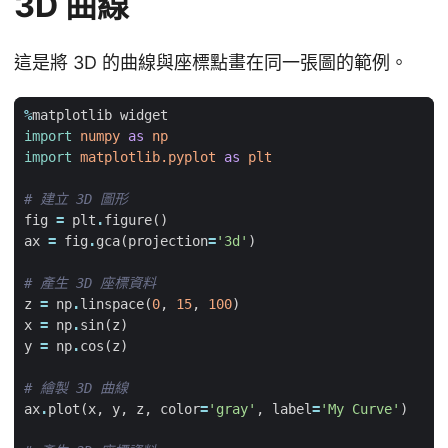
3D 曲線
這是將 3D 的曲線與座標點畫在同一張圖的範例。
%
matplotlib
widget
import
numpy
as
np
import
matplotlib.pyplot
as
plt
# 建立 3D 圖形
fig
=
plt
.
figure
()
ax
=
fig
.
gca
(
projection
=
'3d'
)
# 產生 3D 座標資料
z
=
np
.
linspace
(
0
,
15
,
100
)
x
=
np
.
sin
(
z
)
y
=
np
.
cos
(
z
)
# 繪製 3D 曲線
ax
.
plot
(
x
,
y
,
z
,
color
=
'gray'
,
label
=
'My Curve'
)