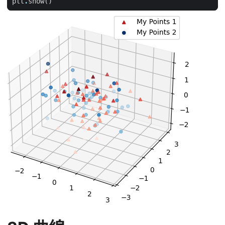
plt
.
show
()