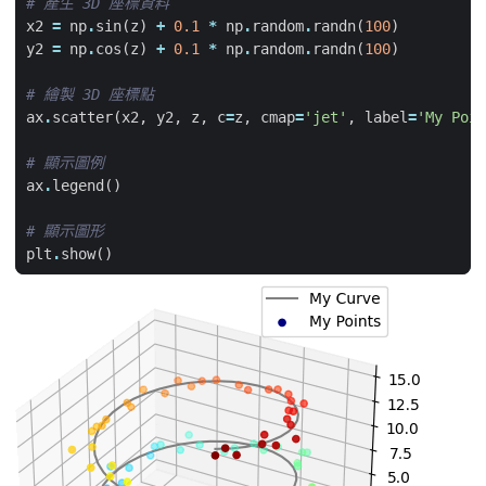
# 產生 3D 座標資料
x2
=
np
.
sin
(
z
)
+
0.1
*
np
.
random
.
randn
(
100
)
y2
=
np
.
cos
(
z
)
+
0.1
*
np
.
random
.
randn
(
100
)
# 繪製 3D 座標點
ax
.
scatter
(
x2
,
y2
,
z
,
c
=
z
,
cmap
=
'jet'
,
label
=
'My Poin
# 顯示圖例
ax
.
legend
()
# 顯示圖形
plt
.
show
()