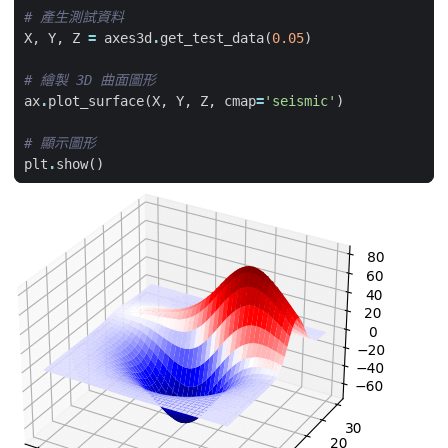
# 產生測試資料
X
,
Y
,
Z
=
axes3d
.
get_test_data
(
0.05
)
# 繪製 3D 曲面圖形
ax
.
plot_surface
(
X
,
Y
,
Z
,
cmap
=
'seismic'
)
# 顯示圖形
plt
.
show
()