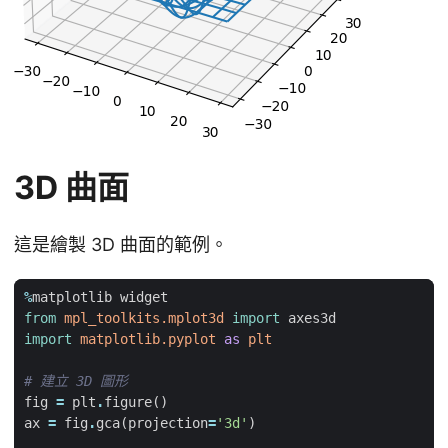
3D 曲面
這是繪製 3D 曲面的範例。
%
matplotlib
widget
from
mpl_toolkits.mplot3d
import
axes3d
import
matplotlib.pyplot
as
plt
# 建立 3D 圖形
fig
=
plt
.
figure
()
ax
=
fig
.
gca
(
projection
=
'3d'
)