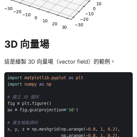
3D 向量場
這是繪製 3D 向量場（vector field）的範例。
import
matplotlib.pyplot
as
plt
import
numpy
as
np
# 建立 3D 圖形
fig
=
plt
.
figure
()
ax
=
fig
.
gca
(
projection
=
'3d'
)
# 產生格點資料
x
,
y
,
z
=
np
.
meshgrid
(
np
.
arange
(
-
0.8
,
1
,
0.2
),
np
.
arange
(
-
0.8
,
1
,
0.2
),