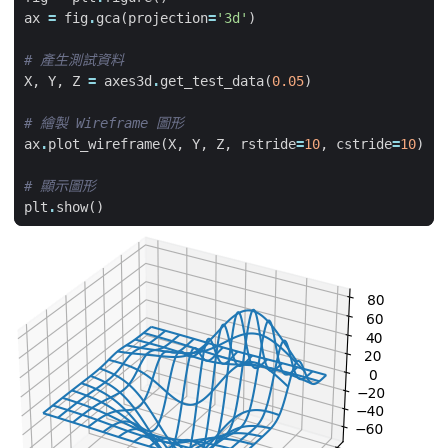
ax
=
fig
.
gca
(
projection
=
'3d'
)
# 產生測試資料
X
,
Y
,
Z
=
axes3d
.
get_test_data
(
0.05
)
# 繪製 Wireframe 圖形
ax
.
plot_wireframe
(
X
,
Y
,
Z
,
rstride
=
10
,
cstride
=
10
)
# 顯示圖形
plt
.
show
()