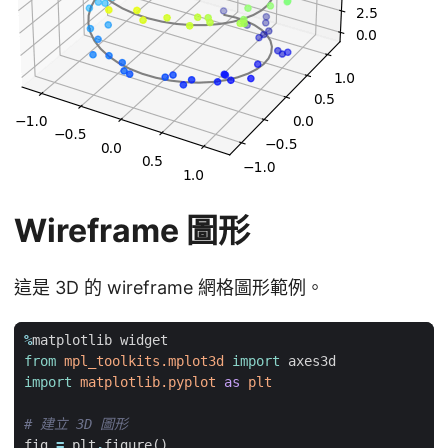
Wireframe 圖形
這是 3D 的 wireframe 網格圖形範例。
%
matplotlib
widget
from
mpl_toolkits.mplot3d
import
axes3d
import
matplotlib.pyplot
as
plt
# 建立 3D 圖形
fig
=
plt
.
figure
()