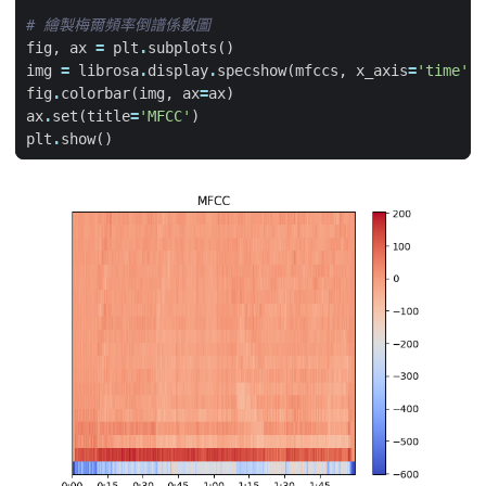
# 繪製梅爾頻率倒譜係數圖
fig
,
ax
=
plt
.
subplots
()
img
=
librosa
.
display
.
specshow
(
mfccs
,
x_axis
=
'time'
,
fig
.
colorbar
(
img
,
ax
=
ax
)
ax
.
set
(
title
=
'MFCC'
)
plt
.
show
()