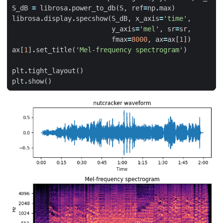
S_dB
=
librosa
.
power_to_db
(
S
,
ref
=
np
.
max
)
librosa
.
display
.
specshow
(
S_dB
,
x_axis
=
'time'
,
y_axis
=
'mel'
,
sr
=
sr
,
fmax
=
8000
,
ax
=
ax
[
1
])
ax
[
1
]
.
set_title
(
'Mel-frequency spectrogram'
)
plt
.
tight_layout
()
plt
.
show
()