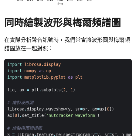
同時繪製波形與梅爾頻譜圖
在實際分析聲音訊號時，我們常會將波形圖與梅爾頻
譜圖放在一起對照：
import
librosa.display
import
numpy
as
np
import
matplotlib.pyplot
as
plt
fig
,
ax
=
plt
.
subplots
(
2
,
1
)
# 繪製波形圖
librosa
.
display
.
waveshow
(
y
,
sr
=
sr
,
ax
=
ax
[
0
])
ax
[
0
]
.
set_title
(
'nutcracker waveform'
)
# 繪製梅爾頻譜圖
S
=
librosa
.
feature
.
melspectrogram
(
y
=
y
,
sr
=
sr
,
n_mels