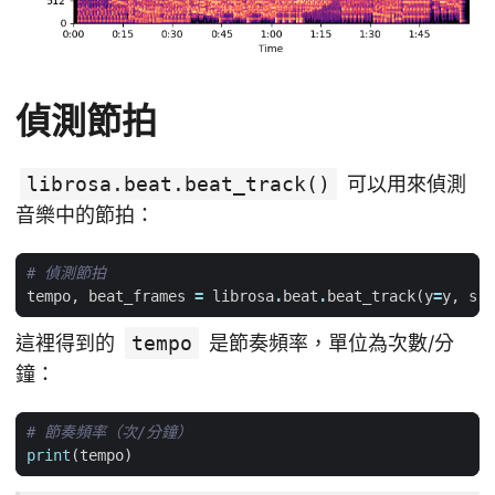
偵測節拍
librosa.beat.beat_track()
可以用來偵測
音樂中的節拍：
# 偵測節拍
tempo
,
beat_frames
=
librosa
.
beat
.
beat_track
(
y
=
y
,
sr
=
這裡得到的
tempo
是節奏頻率，單位為次數/分
鐘：
# 節奏頻率（次/分鐘）
print
(
tempo
)