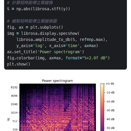
# 計算短時距傅立葉變換
S
=
np
.
abs
(
librosa
.
stft
(
y
))
# 繪製短時距傅立葉變換圖
fig
,
ax
=
plt
.
subplots
()
img
=
librosa
.
display
.
specshow
(
librosa
.
amplitude_to_db
(
S
,
ref
=
np
.
max
),
y_axis
=
'log'
,
x_axis
=
'time'
,
ax
=
ax
)
ax
.
set_title
(
'Power spectrogram'
)
fig
.
colorbar
(
img
,
ax
=
ax
,
format
=
"
%+2.0f
 dB"
)
plt
.
show
()