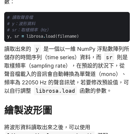
數：
# 讀取聲音檔
# y：波形資料
# sr：取樣頻率（Hz）
y
,
sr
=
librosa
.
load
(
filename
)
讀取出來的
y
是一個以一維 NumPy 浮點數陣列所
儲存的時間序列（time series）資料，而
sr
則是
取樣頻率（sampling rate），在預設的狀況下，從
聲音檔載入的音訊會自動轉換為單聲道（mono）、
頻率為 22050 Hz 的聲音訊號，若要修改預設值，可
以自行調整
librosa.load
函數的參數。
繪製波形圖
將波形資料讀取出來之後，可以使用