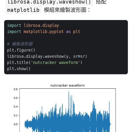
librosa.display.waveshow()
搭配
matplotlib
模組來繪製波形圖：
import
librosa.display
import
matplotlib.pyplot
as
plt
# 繪製波形圖
plt
.
figure
()
librosa
.
display
.
waveshow
(
y
,
sr
=
sr
)
plt
.
title
(
'nutcracker waveform'
)
plt
.
show
()