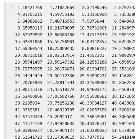
[  1.18421769   1.71827664   2.32199546   2.87927438
   4.01705215   4.59755102   5.13160998   5.7353288 
   6.84988662   7.40716553   7.9876644    8.54494331
   9.65950113  10.21678005  10.72761905  11.28489796
  12.32979592  12.86385488  13.42113379  13.95519274
  15.02331066  15.55736961  16.09142857  16.62548753
  17.69360544  18.25088435  18.80816327  19.31900227
  20.38712018  20.92117914  21.4552381   21.98929705
  23.05741497  23.59147392  24.12553288  24.65959184
  25.72770975  26.26176871  26.81904762  27.35310658
  28.44444444  29.00172336  29.55900227  30.11628118
  31.20761905  31.78811791  32.34539683  32.85623583
  33.90113379  34.43519274  34.94603175  35.45687075
  36.52498866  37.03582766  37.56988662  38.12716553
  39.2185034   39.75256236  40.30984127  40.84390023
  41.9352381   42.46929705  43.02657596  43.56063492
  44.67519274  45.2092517   45.76653061  46.30058957
  47.41514739  47.94920635  48.48326531  48.99410431
  50.03900227  50.54984127  51.08390023  51.61795918
  52.61641723  53.17369615  53.7077551   54.24181406