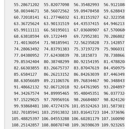
  55.28671202  55.82077098  56.35482993  56.91210884
  58.00344671  58.56072562  59.09478458  59.62884354
  60.72018141  61.27746032  61.81151927  62.32235828
  63.36725624  63.90131519  64.43537415  64.94621315
  65.99111111  66.50195011  67.03600907  67.57006803
  68.63818594  69.1722449   69.72952381  70.28680272
  71.40136054  71.98185941  72.56235828  73.14285714
  74.28063492  74.83791383  75.37197279  75.90603175
  77.04380952  77.62430839  78.1815873   78.73886621
  79.85342404  80.38748299  80.92154195  81.47882086
  82.66303855  83.26675737  83.87047619  84.45097506
  85.6584127   86.26213152  86.84263039  87.44634921
  88.63056689  89.21106576  89.76834467  90.34884354
  91.48662132  92.06712018  92.64761905  93.20489796
  94.34267574  94.89995465  95.48045351  96.03773243
  97.15229025  97.70956916  98.26684807  98.82412698
  99.93868481 100.47274376 101.05324263 101.58730159
 102.70185941 103.25913832 103.81641723 104.37369615
 105.48825397 106.04553288 106.60281179 107.1600907 
 108.25142857 108.80870748 109.36598639 109.92326531