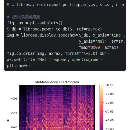
S
=
librosa
.
feature
.
melspectrogram
(
y
=
y
,
sr
=
sr
,
n_mels
# 繪製梅爾頻譜圖
fig
,
ax
=
plt
.
subplots
()
S_dB
=
librosa
.
power_to_db
(
S
,
ref
=
np
.
max
)
img
=
librosa
.
display
.
specshow
(
S_dB
,
x_axis
=
'time'
,
y_axis
=
'mel'
,
sr
=
sr
,
fmax
=
8000
,
ax
=
ax
)
fig
.
colorbar
(
img
,
ax
=
ax
,
format
=
'
%+2.0f
 dB'
)
ax
.
set
(
title
=
'Mel-frequency spectrogram'
)
plt
.
show
()