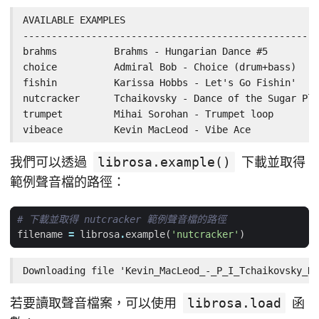
AVAILABLE EXAMPLES

----------------------------------------------------
brahms    	Brahms - Hungarian Dance #5

choice    	Admiral Bob - Choice (drum+bass)

fishin    	Karissa Hobbs - Let's Go Fishin'

nutcracker	Tchaikovsky - Dance of the Sugar Plum Fairy

trumpet   	Mihai Sorohan - Trumpet loop

vibeace   	Kevin MacLeod - Vibe Ace
我們可以透過
librosa.example()
下載並取得
範例聲音檔的路徑：
# 下載並取得 nutcracker 範例聲音檔的路徑
filename
=
librosa
.
example
(
'nutcracker'
)
Downloading file 'Kevin_MacLeod_-_P_I_Tchaikovsky_Da
若要讀取聲音檔案，可以使用
librosa.load
函