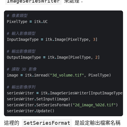
ImageSeriesWriter
來處理：
# 像素類型
PixelType
=
itk
.
UC
# 輸入影像類型
InputImageType
=
itk
.
Image
[
PixelType
,
3
]
# 輸出影像類型
OutputImageType
=
itk
.
Image
[
PixelType
,
2
]
# 讀取 3D 影像
image
=
itk
.
imread
(
"3d_volume.tif"
,
PixelType
)
# 輸出影像序列
seriesWriter
=
itk
.
ImageSeriesWriter
[
InputImageType
,
seriesWriter
.
SetInput
(
image
)
seriesWriter
.
SetSeriesFormat
(
"2d_image_
%02d
.tif"
)
seriesWriter
.
Update
()
這裡的
SetSeriesFormat
是設定輸出檔案名稱