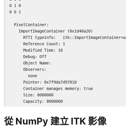
0 1 0

0 0 1

  PixelContainer:

    ImportImageContainer (0x1d40a20)

      RTTI typeinfo:   itk::ImportImageContainer<uns
      Reference Count: 1

      Modified Time: 10

      Debug: Off

      Object Name:

      Observers:

        none

      Pointer: 0x7f9da7d97010

      Container manages memory: true

      Size: 8000000

      Capacity: 8000000
從 NumPy 建立 ITK 影像