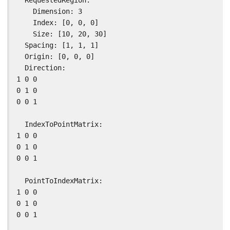
  RequestedRegion:

    Dimension: 3

    Index: [0, 0, 0]

    Size: [10, 20, 30]

  Spacing: [1, 1, 1]

  Origin: [0, 0, 0]

  Direction:

1 0 0

0 1 0

0 0 1

  IndexToPointMatrix:

1 0 0

0 1 0

0 0 1

  PointToIndexMatrix:

1 0 0

0 1 0

0 0 1
