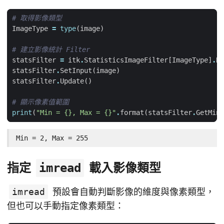
# 取得影像類型
ImageType
=
type
(
image
)
# 建立影像統計 Filter
statsFilter
=
itk
.
StatisticsImageFilter
[
ImageType
]
.
Ne
statsFilter
.
SetInput
(
image
)
statsFilter
.
Update
()
# 顯示像素值範圍
print
(
"Min = 
{}
, Max = 
{}
"
.
format
(
statsFilter
.
GetMini
Min = 2, Max = 255
指定
載入影像類型
imread
imread
預設會自動判斷影像的維度與像素類型，
但也可以手動指定像素類型：