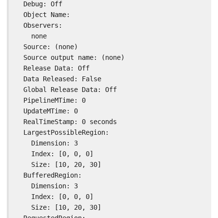
  Debug: Off

  Object Name:

  Observers:

    none

  Source: (none)

  Source output name: (none)

  Release Data: Off

  Data Released: False

  Global Release Data: Off

  PipelineMTime: 0

  UpdateMTime: 0

  RealTimeStamp: 0 seconds

  LargestPossibleRegion:

    Dimension: 3

    Index: [0, 0, 0]

    Size: [10, 20, 30]

  BufferedRegion:

    Dimension: 3

    Index: [0, 0, 0]

    Size: [10, 20, 30]
