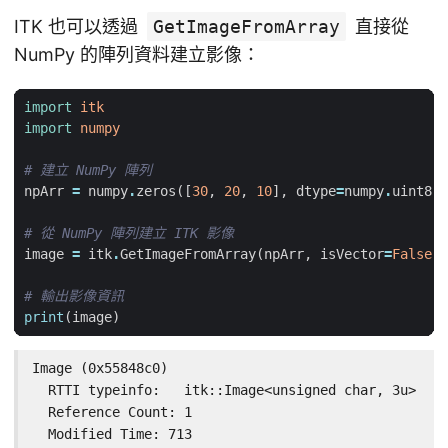
ITK 也可以透過
GetImageFromArray
直接從
NumPy 的陣列資料建立影像：
import
itk
import
numpy
# 建立 NumPy 陣列
npArr
=
numpy
.
zeros
([
30
,
20
,
10
],
dtype
=
numpy
.
uint8
)
# 從 NumPy 陣列建立 ITK 影像
image
=
itk
.
GetImageFromArray
(
npArr
,
isVector
=
False
)
# 輸出影像資訊
print
(
image
)
Image (0x55848c0)

  RTTI typeinfo:   itk::Image<unsigned char, 3u>

  Reference Count: 1

  Modified Time: 713
