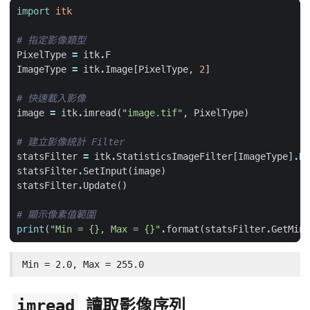
import
itk
# 指定影像類型
PixelType
=
itk
.
F
ImageType
=
itk
.
Image
[
PixelType
,
2
]
# 快速載入影像
image
=
itk
.
imread
(
"image.tif"
,
PixelType
)
# 建立影像統計 Filter
statsFilter
=
itk
.
StatisticsImageFilter
[
ImageType
]
.
Ne
statsFilter
.
SetInput
(
image
)
statsFilter
.
Update
()
# 顯示像素值範圍
print
(
"Min = 
{}
, Max = 
{}
"
.
format
(
statsFilter
.
GetMini
Min = 2.0, Max = 255.0
讀取影像序列
imread