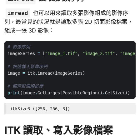
imread
也可以用來讀取多張影像組成的影像序
列，最常見的狀況就是讀取多張 2D 切面影像檔案，
組成一張 3D 影像：
# 影像序列
imageSeries
=
[
"image_1.tif"
,
"image_2.tif"
,
"image_3
# 快速載入影像序列
image
=
itk
.
imread
(
imageSeries
)
# 顯示影像解析度
print
(
image
.
GetLargestPossibleRegion
()
.
GetSize
())
itkSize3 ([256, 256, 3])
ITK 讀取、寫入影像檔案