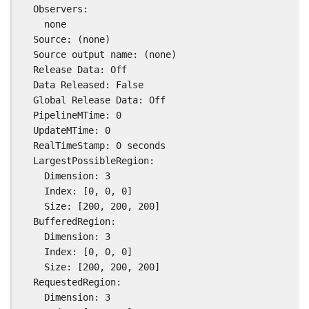
  Observers:

    none

  Source: (none)

  Source output name: (none)

  Release Data: Off

  Data Released: False

  Global Release Data: Off

  PipelineMTime: 0

  UpdateMTime: 0

  RealTimeStamp: 0 seconds

  LargestPossibleRegion:

    Dimension: 3

    Index: [0, 0, 0]

    Size: [200, 200, 200]

  BufferedRegion:

    Dimension: 3

    Index: [0, 0, 0]

    Size: [200, 200, 200]

  RequestedRegion:

    Dimension: 3
