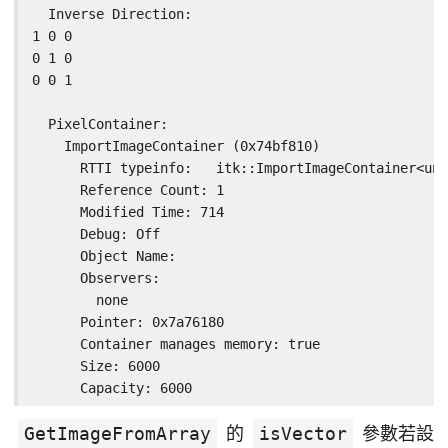
  Inverse Direction:

1 0 0

0 1 0

0 0 1

  PixelContainer:

    ImportImageContainer (0x74bf810)

      RTTI typeinfo:   itk::ImportImageContainer<uns
      Reference Count: 1

      Modified Time: 714

      Debug: Off

      Object Name:

      Observers:

        none

      Pointer: 0x7a76180

      Container manages memory: true

      Size: 6000

      Capacity: 6000
GetImageFromArray
的
isVector
參數若設