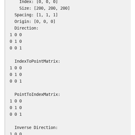
    Index: [0, 0, 0]

    Size: [200, 200, 200]

  Spacing: [1, 1, 1]

  Origin: [0, 0, 0]

  Direction:

1 0 0

0 1 0

0 0 1

  IndexToPointMatrix:

1 0 0

0 1 0

0 0 1

  PointToIndexMatrix:

1 0 0

0 1 0

0 0 1

  Inverse Direction:

1 0 0
