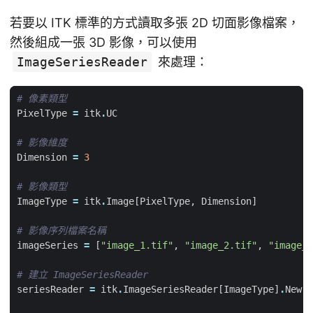
若要以 ITK 標準的方式讀取多張 2D 切面影像檔案，
然後組成一張 3D 影像，可以使用
ImageSeriesReader
來處理：
# 像素類型
PixelType
=
itk
.
UC
# 影像維度
Dimension
=
3
# 影像類型
ImageType
=
itk
.
Image
[
PixelType
,
Dimension
]
# 影像序列檔案名稱
imageSeries
=
[
"image_1.tif"
,
"image_2.tif"
,
"image_3
# 建立 ImageSeriesReader
seriesReader
=
itk
.
ImageSeriesReader
[
ImageType
]
.
New
()