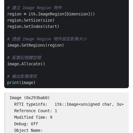
# 建立 Image Region 物件
region
=
itk
.
ImageRegion
[
Dimension
]()
region
.
SetSize
(
size
)
region
.
SetIndex
(
start
)
# 透過 Image Region 物件設定影像大小
image
.
SetRegions
(
region
)
# 配置記憶體空間
image
.
Allocate
()
# 輸出影像資訊
print
(
image
)
Image (0x293bab0)

  RTTI typeinfo:   itk::Image<unsigned char, 3u>

  Reference Count: 1

  Modified Time: 9

  Debug: Off

  Object Name:
