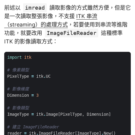
前述以
imread
讀取影像的方式雖然方便，但是它
是一次讀取整張影像，不支援
ITK 串流
（streaming）的處理方式
，若要使用到串流等進階
功能，就要改用
ImageFileReader
這種標準
ITK 的影像讀取方式：
import
itk
# 像素類型
PixelType
=
itk
.
UC
# 影像維度
Dimension
=
3
# 影像類型
ImageType
=
itk
.
Image
[
PixelType
,
Dimension
]
# 建立 ImageFileReader
reader
=
itk
.
ImageFileReader
[
ImageType
]
.
New
()