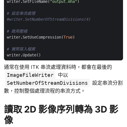
writer
.
SetFileName
(
"output.mha"
)
# 設定串流處理
#writer.SetNumberOfStreamDivisions(4)
# 啟用壓縮
writer
.
SetUseCompression
(
True
)
# 實際寫入檔案
writer
.
Update
()
通常在使用 ITK 串流處理資料時，都會在最後的
ImageFileWriter
中以
SetNumberOfStreamDivisions
設定串流分割
數，控制整個處理流程的串流方式。
讀取 2D 影像序列轉為 3D 影
像