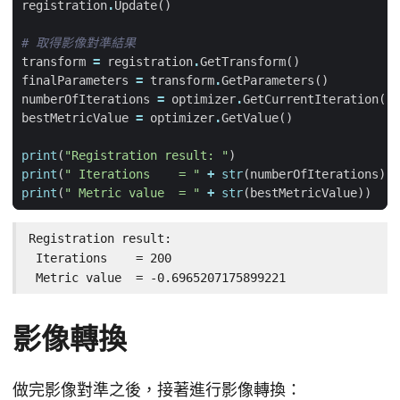
registration
.
Update
()
# 取得影像對準結果
transform
=
registration
.
GetTransform
()
finalParameters
=
transform
.
GetParameters
()
numberOfIterations
=
optimizer
.
GetCurrentIteration
()
bestMetricValue
=
optimizer
.
GetValue
()
print
(
"Registration result: "
)
print
(
" Iterations    = "
+
str
(
numberOfIterations
))
print
(
" Metric value  = "
+
str
(
bestMetricValue
))
Registration result: 

 Iterations    = 200

 Metric value  = -0.6965207175899221
影像轉換
做完影像對準之後，接著進行影像轉換：