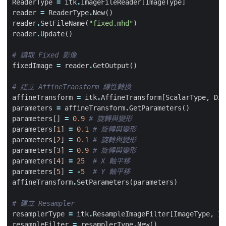
ReaderType
=
itk
.
ImageFileReader
[
ImageType
]
reader
=
ReaderType
.
New
()
reader
.
SetFileName
(
"fixed.mhd"
)
reader
.
Update
()
# 讀取 Fixed 影像
fixedImage
=
reader
.
GetOutput
()
# 建立 AffineTransform 線性轉換
affineTransform
=
itk
.
AffineTransform
[
ScalarType
,
Dim
parameters
=
affineTransform
.
GetParameters
()
parameters
[]
=
0.9
# 旋轉與變形
parameters
[
1
]
=
0.1
# 旋轉與變形
parameters
[
2
]
=
0.1
# 旋轉與變形
parameters
[
3
]
=
0.9
# 旋轉與變形
parameters
[
4
]
=
25
# X 軸平移
parameters
[
5
]
=
-
5
# Y 軸平移
affineTransform
.
SetParameters
(
parameters
)
# 建立 Resampler
resamplerType
=
itk
.
ResampleImageFilter
[
ImageType
,
Im
resampleFilter
=
resamplerType
.
New
()