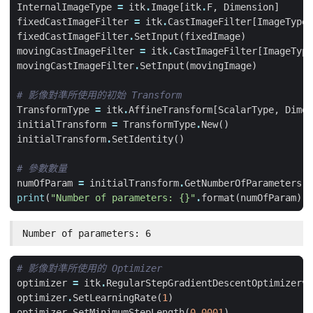
InternalImageType
=
itk
.
Image
[
itk
.
F
,
Dimension
]
fixedCastImageFilter
=
itk
.
CastImageFilter
[
ImageType
,
fixedCastImageFilter
.
SetInput
(
fixedImage
)
movingCastImageFilter
=
itk
.
CastImageFilter
[
ImageType
movingCastImageFilter
.
SetInput
(
movingImage
)
# 影像對準所使用的初始 Transform
TransformType
=
itk
.
AffineTransform
[
ScalarType
,
Dimen
initialTransform
=
TransformType
.
New
()
initialTransform
.
SetIdentity
()
# 參數數量
numOfParam
=
initialTransform
.
GetNumberOfParameters
()
print
(
"Number of parameters: 
{}
"
.
format
(
numOfParam
))
Number of parameters: 6
# 影像對準所使用的 Optimizer
optimizer
=
itk
.
RegularStepGradientDescentOptimizerv4
optimizer
.
SetLearningRate
(
1
)
optimizer
.
SetMinimumStepLength
(
0.0001
)