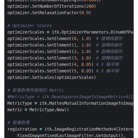
optimizer
.
SetNumberOfIterations
(
200
)
optimizer
.
SetRelaxationFactor
(
0.9
)
# Optimizer Scales
optimizerScales
=
itk
.
OptimizerParameters
.
D
(
numOfPara
optimizerScales
.
SetElement
(
0
,
1.0
)
# 旋轉與變形
optimizerScales
.
SetElement
(
1
,
1.0
)
# 旋轉與變形
optimizerScales
.
SetElement
(
2
,
1.0
)
# 旋轉與變形
optimizerScales
.
SetElement
(
3
,
1.0
)
# 旋轉與變形
optimizerScales
.
SetElement
(
4
,
0.05
)
# X 軸平移
optimizerScales
.
SetElement
(
5
,
0.05
)
# X 軸平移
optimizer
.
SetScales
(
optimizerScales
)
# 影像對準所使用的 Metric
#MetricType = itk.MeanSquaresImageToImageMetricv4[Int
MetricType
=
itk
.
MattesMutualInformationImageToImageM
metric
=
MetricType
.
New
()
# 影像對準
registration
=
itk
.
ImageRegistrationMethodv4
[
Internal
FixedImage
=
fixedCastImageFilter
.
GetOutput
(),