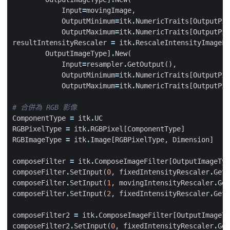
Input
=
movingImage
,
OutputMinimum
=
itk
.
NumericTraits
[
OutputPix
OutputMaximum
=
itk
.
NumericTraits
[
OutputPix
resultIntensityRescaler
=
itk
.
RescaleIntensityImageFi
OutputImageType
]
.
New
(
Input
=
resampler
.
GetOutput
(),
OutputMinimum
=
itk
.
NumericTraits
[
OutputPix
OutputMaximum
=
itk
.
NumericTraits
[
OutputPix
# 合併為 RGB 影像
ComponentType
=
itk
.
UC
RGBPixelType
=
itk
.
RGBPixel
[
ComponentType
]
RGBImageType
=
itk
.
Image
[
RGBPixelType
,
Dimension
]
composeFilter
=
itk
.
ComposeImageFilter
[
OutputImageTyp
composeFilter
.
SetInput
(
0
,
fixedIntensityRescaler
.
GetO
composeFilter
.
SetInput
(
1
,
movingIntensityRescaler
.
Get
composeFilter
.
SetInput
(
2
,
fixedIntensityRescaler
.
GetO
composeFilter2
=
itk
.
ComposeImageFilter
[
OutputImageTy
composeFilter2
.
SetInput
(
0
,
fixedIntensityRescaler
.
Get