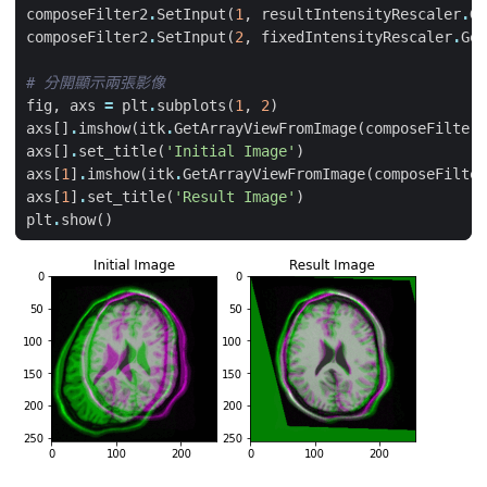
composeFilter2
.
SetInput
(
1
,
resultIntensityRescaler
.
Ge
composeFilter2
.
SetInput
(
2
,
fixedIntensityRescaler
.
Get
# 分開顯示兩張影像
fig
,
axs
=
plt
.
subplots
(
1
,
2
)
axs
[]
.
imshow
(
itk
.
GetArrayViewFromImage
(
composeFilter
.
axs
[]
.
set_title
(
'Initial Image'
)
axs
[
1
]
.
imshow
(
itk
.
GetArrayViewFromImage
(
composeFilter
axs
[
1
]
.
set_title
(
'Result Image'
)
plt
.
show
()