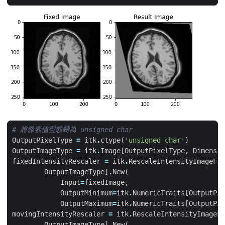
# 將像素值型態轉為 unsigned char
OutputPixelType
=
itk
.
ctype
(
'unsigned char'
)
OutputImageType
=
itk
.
Image
[
OutputPixelType
,
Dimensio
fixedIntensityRescaler
=
itk
.
RescaleIntensityImageFil
OutputImageType
]
.
New
(
Input
=
fixedImage
,
OutputMinimum
=
itk
.
NumericTraits
[
OutputPix
OutputMaximum
=
itk
.
NumericTraits
[
OutputPix
movingIntensityRescaler
=
itk
.
RescaleIntensityImageFi
OutputImageType
]
.
New
(