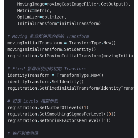
MovingImage
=
movingCastImageFilter
.
GetOutput
(),
Metric
=
metric
,
Optimizer
=
optimizer
,
InitialTransform
=
initialTransform
)
# Moving 影像所使用的初始 Transform
movingInitialTransform
=
TransformType
.
New
()
movingInitialTransform
.
SetIdentity
()
registration
.
SetMovingInitialTransform
(
movingInitialT
# Fixed 影像所使用的初始 Transform
identityTransform
=
TransformType
.
New
()
identityTransform
.
SetIdentity
()
registration
.
SetFixedInitialTransform
(
identityTransfo
# 設定 Levels 相關參數
registration
.
SetNumberOfLevels
(
1
)
registration
.
SetSmoothingSigmasPerLevel
([
0
])
registration
.
SetShrinkFactorsPerLevel
([
1
])
# 進行影像對準