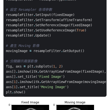
# 設定 Resampler 各項參數
resampleFilter
.
SetInput
(
fixedImage
)
resampleFilter
.
SetTransform
(
affineTransform
)
resampleFilter
.
SetReferenceImage
(
fixedImage
)
resampleFilter
.
SetUseReferenceImage
(
True
)
resampleFilter
.
Update
()
# 產生 Moving 影像
movingImage
=
resampleFilter
.
GetOutput
()
# 分開顯示兩張影像
fig
,
axs
=
plt
.
subplots
(
1
,
2
)
axs
[]
.
imshow
(
itk
.
GetArrayViewFromImage
(
fixedImage
),
c
axs
[]
.
set_title
(
'Fixed Image'
)
axs
[
1
]
.
imshow
(
itk
.
GetArrayViewFromImage
(
movingImage
),
axs
[
1
]
.
set_title
(
'Moving Image'
)
plt
.
show
()