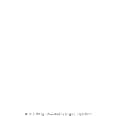
©
G. T. Wang
·
Powered by
Hugo
&
PaperMod