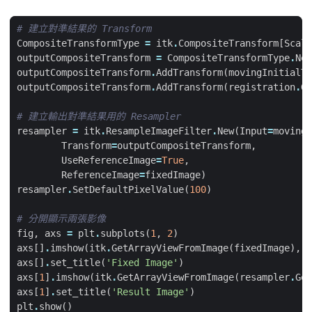
# 建立對準結果的 Transform
CompositeTransformType
=
itk
.
CompositeTransform
[
Scala
outputCompositeTransform
=
CompositeTransformType
.
New
outputCompositeTransform
.
AddTransform
(
movingInitialT
outputCompositeTransform
.
AddTransform
(
registration
.
Ge
# 建立輸出對準結果用的 Resampler
resampler
=
itk
.
ResampleImageFilter
.
New
(
Input
=
movingI
Transform
=
outputCompositeTransform
,
UseReferenceImage
=
True
,
ReferenceImage
=
fixedImage
)
resampler
.
SetDefaultPixelValue
(
100
)
# 分開顯示兩張影像
fig
,
axs
=
plt
.
subplots
(
1
,
2
)
axs
[]
.
imshow
(
itk
.
GetArrayViewFromImage
(
fixedImage
),
c
axs
[]
.
set_title
(
'Fixed Image'
)
axs
[
1
]
.
imshow
(
itk
.
GetArrayViewFromImage
(
resampler
.
Get
axs
[
1
]
.
set_title
(
'Result Image'
)
plt
.
show
()