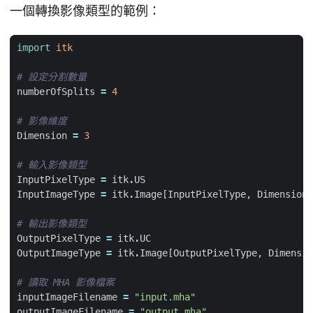
一個轉換影像類型的範例：
import
itk
# 設定分割數量
numberOfSplits
=
4
# 影像維度
Dimension
=
3
# 輸入影像類型
InputPixelType
=
itk
.
US
InputImageType
=
itk
.
Image
[
InputPixelType
,
Dimension
]
# 輸出影像類型
OutputPixelType
=
itk
.
UC
OutputImageType
=
itk
.
Image
[
OutputPixelType
,
Dimensio
# 讀取 MHA 影像檔案
inputImageFilename
=
"input.mha"
outputImageFilename
=
"output.mha"