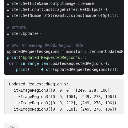
writer
.
SetFileName
(
outputImageFilename
)
writer
.
SetInput
(
castImageFilter
.
GetOutput
())
writer
.
SetNumberOfStreamDivisions
(
numberOfSplits
)
# 實際執行
writer
.
Update
()
# 輸出 Streaming 的分批 Region 資訊
updatedRequestedRegions
=
monitorFilter
.
GetUpdatedReq
print
(
"Updated RequestedRegion's:"
)
for
r
in
range
(
len
(
updatedRequestedRegions
)):
print
(
'  '
+
str
(
updatedRequestedRegions
[
r
]))
Updated RequestedRegion's:

  itkImageRegion3([0, 0, 0], [249, 278, 106])

  itkImageRegion3([0, 0, 106], [249, 278, 106])

  itkImageRegion3([0, 0, 212], [249, 278, 106])

  itkImageRegion3([0, 0, 318], [249, 278, 106])
ITK