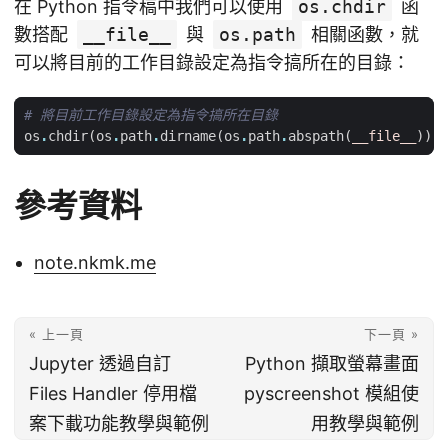
在 Python 指令稿中我們可以使用
os.chdir
函
數搭配
__file__
與
os.path
相關函數，就
可以將目前的工作目錄設定為指令搞所在的目錄：
# 將目前工作目錄設定為指令搞所在目錄
os
.
chdir
(
os
.
path
.
dirname
(
os
.
path
.
abspath
(
__file__
)))
參考資料
note.nkmk.me
« 上一頁
下一頁 »
Jupyter 透過自訂
Python 擷取螢幕畫面
Files Handler 停用檔
pyscreenshot 模組使
案下載功能教學與範例
用教學與範例