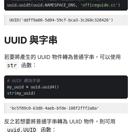
uuid
.
uuid5
(
uuid
.
NAMESPACE_DNS
,
'officeguide.cc'
)
UUID('ddff9a00-5d04-59cf-bca3-3c260c328420')
UUID 與字串
若要將產生的 UUID 物件轉為普通字串，可以使用
str
函數：
# UUID 轉為字串
my_uuid
=
uuid
.
uuid4
()
str
(
my_uuid
)
'bc5f89c0-63d8-4aeb-bfde-108f2fff2a8a'
反之若想要將普通字串轉為 UUID 物件，則可用
uuid.UUID
函數：