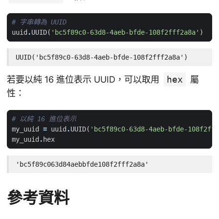
# 字串轉為 UUID
uuid
.
UUID
(
'bc5f89c0-63d8-4aeb-bfde-108f2fff2a8a'
)
UUID('bc5f89c0-63d8-4aeb-bfde-108f2fff2a8a')
若要以純 16 進位表示 UUID，可以取用
hex
屬
性：
# 以純 16 進位表示
my_uuid
=
uuid
.
UUID
(
'bc5f89c0-63d8-4aeb-bfde-108f2fff
my_uuid
.
hex
'bc5f89c063d84aebbfde108f2fff2a8a'
參考資料