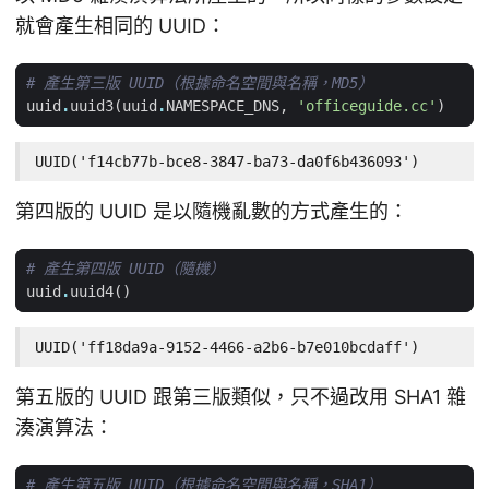
就會產生相同的 UUID：
# 產生第三版 UUID（根據命名空間與名稱，MD5）
uuid
.
uuid3
(
uuid
.
NAMESPACE_DNS
,
'officeguide.cc'
)
UUID('f14cb77b-bce8-3847-ba73-da0f6b436093')
第四版的 UUID 是以隨機亂數的方式產生的：
# 產生第四版 UUID（隨機）
uuid
.
uuid4
()
UUID('ff18da9a-9152-4466-a2b6-b7e010bcdaff')
第五版的 UUID 跟第三版類似，只不過改用 SHA1 雜
湊演算法：
# 產生第五版 UUID（根據命名空間與名稱，SHA1）