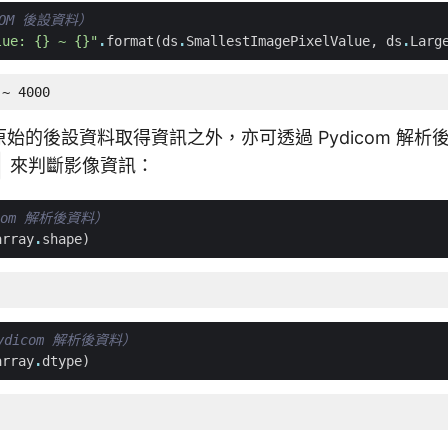
COM 後設資料）
lue: 
{}
 ~ 
{}
"
.
format
(
ds
.
SmallestImagePixelValue
,
ds
.
Larg
 ~ 4000
 原始的後設資料取得資訊之外，亦可透過 Pydicom 解析
來判斷影像資訊：
com 解析後資料）
array
.
shape
)
dicom 解析後資料）
array
.
dtype
)