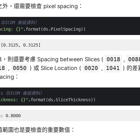
還需要檢查 pixel spacing：
ng（DICOM 後設資料）
acing: 
{}
"
.
format
(
ds
.
PixelSpacing
))
 [0.3125, 0.3125]
則還要考慮 Spacing between Slices (
0018
,
008
18
,
0050
) 或 Slice Location (
0020
,
1041
) 的
acing：
ness（DICOM 後設資料）
ickness: 
{}
"
.
format
(
ds
.
SliceThickness
))
s: 0.8000
值範圍也是要檢查的重要數值：