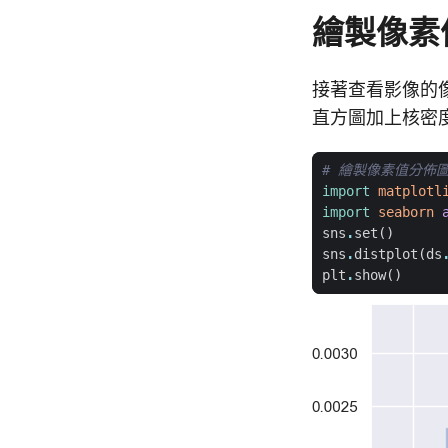
繪製像素
接著查看影像的
直方圖加上核密度估計（
# 繪製像素值分佈
import
matplotl
import
seaborn
sns
.
set
()
sns
.
distplot
(
ds
plt
.
show
()