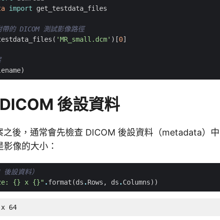
ta
import
get_testdata_files
 附帶的 DICOM 測試影像路徑
testdata_files
(
'MR_small.dcm'
)[
0
]
案
lename
)
DICOM 後設資料
檔案之後，通常會先檢查 DICOM 後設資料（metadata
是影像的大小：
M 後設資料）
ze: 
{}
 x 
{}
"
.
format
(
ds
.
Rows
,
ds
.
Columns
))
 x 64