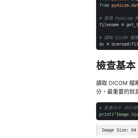
from
pydicom.da
# 取得 Pydicom
filename
=
get_
# 讀取 DICOM 檔
ds
=
dcmread
(
fi
檢查基本 
讀取 DICOM 
分，最重要的就
# 影像大小（DICO
print
(
"Image Si
Image Size: 64