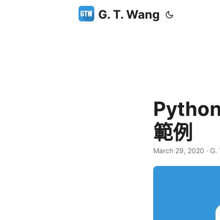
G. T. Wang
Pyth
範例
March 29, 2020
·
G.