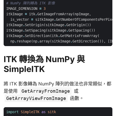
# NumPy 陣列轉為 ITK 影像
IMAGE_DIMENSION
=
3
itkImage
=
itk
.
GetImageFromArray
(
npImage
,
is_vector
=
sitkImage
.
GetNumberOfComponentsPerPixel
itkImage
.
SetOrigin
(
sitkImage
.
GetOrigin
())
itkImage
.
SetSpacing
(
sitkImage
.
GetSpacing
())
itkImage
.
SetDirection
(
itk
.
GetMatrixFromArray
(
np
.
reshape
(
np
.
array
(
sitkImage
.
GetDirection
()),
[
IMA
ITK 轉換為 NumPy 與
SimpleITK
將 ITK 影像轉為 NumPy 陣列的做法也非常類似，都
是使用
GetArrayFromImage
或
GetArrayViewFromImage
函數。
import
SimpleITK
as
sitk