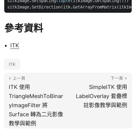
sitkImage
.
SetSpacing
(
tuple
(
itkImage
.
GetSpacing
()))
sitkImage
.
SetDirection
(
itk
.
GetArrayFromMatrix
(
itkImag
參考資料
ITK
ITK
« 上一頁
下一頁 »
ITK 使用
SimpleITK 使用
TriangleMeshToBinar
LabelOverlay 套疊標
yImageFilter 將
註影像教學與範例
Surface 轉為二元影像
教學與範例