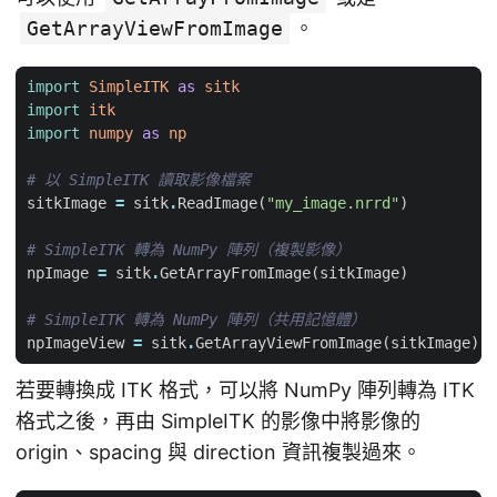
GetArrayViewFromImage
。
import
SimpleITK
as
sitk
import
itk
import
numpy
as
np
# 以 SimpleITK 讀取影像檔案
sitkImage
=
sitk
.
ReadImage
(
"my_image.nrrd"
)
# SimpleITK 轉為 NumPy 陣列（複製影像）
npImage
=
sitk
.
GetArrayFromImage
(
sitkImage
)
# SimpleITK 轉為 NumPy 陣列（共用記憶體）
npImageView
=
sitk
.
GetArrayViewFromImage
(
sitkImage
)
若要轉換成 ITK 格式，可以將 NumPy 陣列轉為 ITK
格式之後，再由 SimpleITK 的影像中將影像的
origin、spacing 與 direction 資訊複製過來。