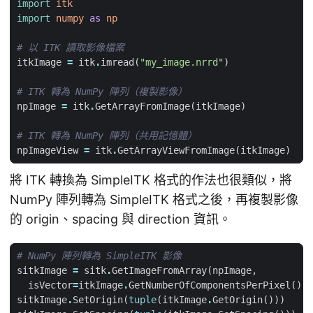
import
itk
import
numpy
as
np
# 以 ITK 讀取影像檔案
itkImage
=
itk
.
imread
(
"my_image.nrrd"
)
# ITK 轉為 NumPy 陣列（複製影像）
npImage
=
itk
.
GetArrayFromImage
(
itkImage
)
# ITK 轉為 NumPy 陣列（共用記憶體）
npImageView
=
itk
.
GetArrayViewFromImage
(
itkImage
)
將 ITK 轉換為 SimpleITK 格式的作法也很類似，將
NumPy 陣列轉為 SimpleITK 格式之後，再複製影像
的 origin、spacing 與 direction 資訊。
# NumPy 陣列轉為 SimpleITK 影像
sitkImage
=
sitk
.
GetImageFromArray
(
npImage
,
isVector
=
itkImage
.
GetNumberOfComponentsPerPixel
()
>
sitkImage
.
SetOrigin
(
tuple
(
itkImage
.
GetOrigin
()))