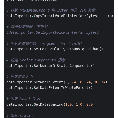
# 透過 vtkImageImport 將 Bytes 轉為 VTK 影像
dataImporter
.
CopyImportVoidPointer
(
arrBytes
,
len
(
arrB
# 直接使用資料，不複製
#dataImporter.SetImportVoidPointer(arrBytes)
# 設定影像類型為 unsigned char（uint8）
dataImporter
.
SetDataScalarTypeToUnsignedChar
()
# 設定 Scalar Components 個數
dataImporter
.
SetNumberOfScalarComponents
(
1
)
# 設定影像大小
dataImporter
.
SetWholeExtent
(
0
,
74
,
0
,
74
,
0
,
74
)
dataImporter
.
SetDataExtentToWholeExtent
()
# 設定 Voxel Size
dataImporter
.
SetDataSpacing
(
1.0
,
1.0
,
2.0
)
# 設定 Origin