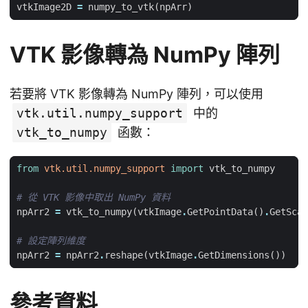
vtkImage2D
=
numpy_to_vtk
(
npArr
)
VTK 影像轉為 NumPy 陣列
若要將 VTK 影像轉為 NumPy 陣列，可以使用
vtk.util.numpy_support
中的
vtk_to_numpy
函數：
from
vtk.util.numpy_support
import
vtk_to_numpy
# 從 VTK 影像中取出 NumPy 資料
npArr2
=
vtk_to_numpy
(
vtkImage
.
GetPointData
()
.
GetScal
# 設定陣列維度
npArr2
=
npArr2
.
reshape
(
vtkImage
.
GetDimensions
())
參考資料