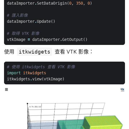
dataImporter
.
SetDataOrigin
(
0
,
350
,
0
)
# 匯入影像
dataImporter
.
Update
()
# 取得 VTK 影像
vtkImage
=
dataImporter
.
GetOutput
()
使用
itkwidgets
查看 VTK 影像：
# 使用 itkwidgets 查看 VTK 影像
import
itkwidgets
itkwidgets
.
view
(
vtkImage
)