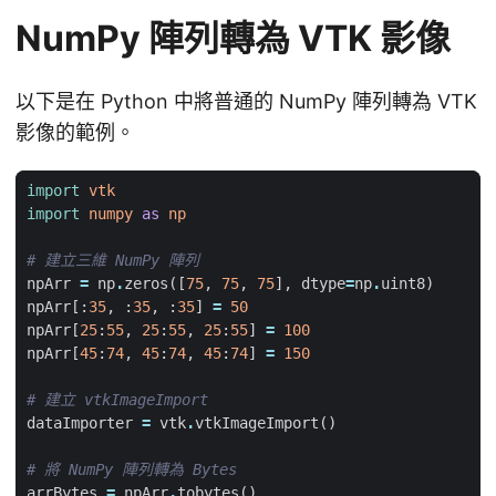
NumPy 陣列轉為 VTK 影像
以下是在 Python 中將普通的 NumPy 陣列轉為 VTK
影像的範例。
import
vtk
import
numpy
as
np
# 建立三維 NumPy 陣列
npArr
=
np
.
zeros
([
75
,
75
,
75
],
dtype
=
np
.
uint8
)
npArr
[:
35
,
:
35
,
:
35
]
=
50
npArr
[
25
:
55
,
25
:
55
,
25
:
55
]
=
100
npArr
[
45
:
74
,
45
:
74
,
45
:
74
]
=
150
# 建立 vtkImageImport
dataImporter
=
vtk
.
vtkImageImport
()
# 將 NumPy 陣列轉為 Bytes
arrBytes
=
npArr
.
tobytes
()