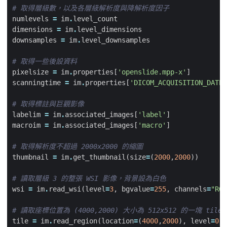
# 取得層級數，以及各層級解析度與降解析度因子
numlevels
=
im
.
level_count
dimensions
=
im
.
level_dimensions
downsamples
=
im
.
level_downsamples
# 取得一些後設資料
pixelsize
=
im
.
properties
[
'openslide.mpp-x'
]
scanningtime
=
im
.
properties
[
'DICOM_ACQUISITION_DATET
# 取得標註與巨觀影像
labelim
=
im
.
associated_images
[
'label'
]
macroim
=
im
.
associated_images
[
'macro'
]
# 取得解析度不超過 2000x2000 的縮圖
thumbnail
=
im
.
get_thumbnail
(
size
=
(
2000
,
2000
))
# 讀取層級 3 的整張 WSI 影像，背景設為白色
wsi
=
im
.
read_wsi
(
level
=
3
,
bgvalue
=
255
,
channels
=
"RGB
# 讀取座標位置為 (4000,2000) 大小為 512x512 的一塊 tile
tile
=
im
.
read_region
(
location
=
(
4000
,
2000
),
level
=
0
,