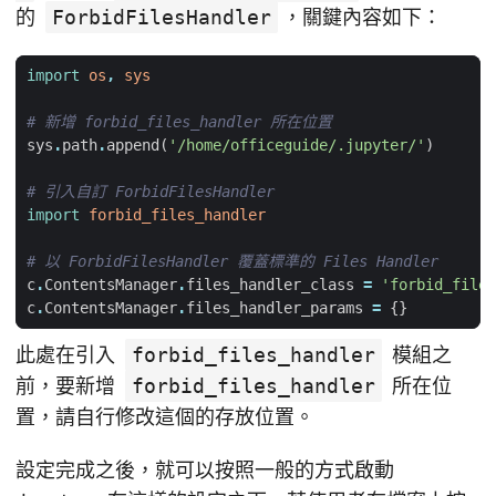
的
ForbidFilesHandler
，關鍵內容如下：
import
os
,
sys
# 新增 forbid_files_handler 所在位置
sys
.
path
.
append
(
'/home/officeguide/.jupyter/'
)
# 引入自訂 ForbidFilesHandler
import
forbid_files_handler
# 以 ForbidFilesHandler 覆蓋標準的 Files Handler
c
.
ContentsManager
.
files_handler_class
=
'forbid_files
c
.
ContentsManager
.
files_handler_params
=
{}
此處在引入
forbid_files_handler
模組之
前，要新增
forbid_files_handler
所在位
置，請自行修改這個的存放位置。
設定完成之後，就可以按照一般的方式啟動