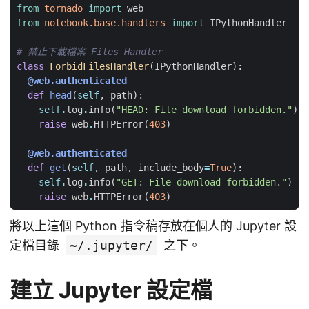
from
tornado
import
web
from
notebook.base.handlers
import
IPythonHandler
# 禁止下載檔案 Files Handler
class
ForbidFilesHandler
(
IPythonHandler
):
@web.authenticated
def
head
(
self
,
path
):
self
.
log
.
info
(
"HEAD: File download forbidden."
)
raise
web
.
HTTPError
(
403
)
@web.authenticated
def
get
(
self
,
path
,
include_body
=
True
):
self
.
log
.
info
(
"GET: File download forbidden."
)
raise
web
.
HTTPError
(
403
)
將以上這個 Python 指令稿存放在個人的 Jupyter 設
定檔目錄
~/.jupyter/
之下。
建立 Jupyter 設定檔