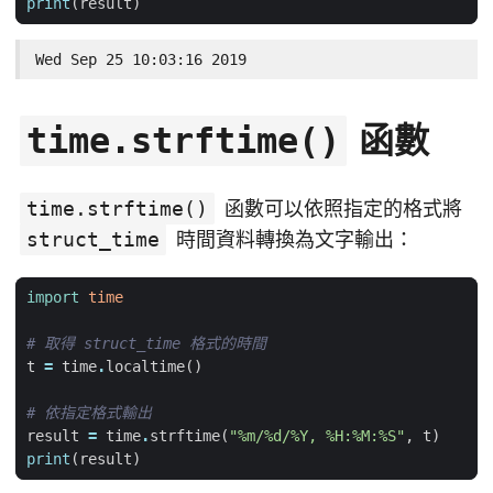
print
(
result
)
Wed Sep 25 10:03:16 2019
函數
time.strftime()
time.strftime()
函數可以依照指定的格式將
struct_time
時間資料轉換為文字輸出：
import
time
# 取得 struct_time 格式的時間
t
=
time
.
localtime
()
# 依指定格式輸出
result
=
time
.
strftime
(
"%m/
%d
/%Y, %H:%M:%S"
,
t
)
print
(
result
)