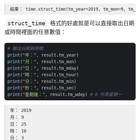
結果： time.struct_time(tm_year=2019, tm_mon=9, tm_mda
struct_time
格式的好處就是可以直接取出日期
或時間裡面的任意數值：
# 輸出日期與時間
print
(
"年："
,
result
.
tm_year
)
print
(
"月："
,
result
.
tm_mon
)
print
(
"日："
,
result
.
tm_mday
)
print
(
"時："
,
result
.
tm_hour
)
print
(
"分："
,
result
.
tm_min
)
print
(
"秒："
,
result
.
tm_sec
)
print
(
"星期幾："
,
result
.
tm_wday
)
# 0 代表星期一
年： 2019

月： 9

日： 25

時： 10

分： 3
