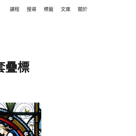
課程
搜尋
標籤
文庫
關於
y 套疊標