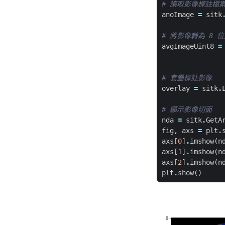
# 讀取影像標註檔
anoImage
=
sitk
# 將影像轉為 8 
avgImageUint8
=
# 套疊標註影像
overlay
=
sitk
.
# 顯示影像切面
nda
=
sitk
.
GetA
fig
,
axs
=
plt
.
axs
[
0
]
.
imshow
(
n
axs
[
1
]
.
imshow
(
n
axs
[
2
]
.
imshow
(
n
plt
.
show
()