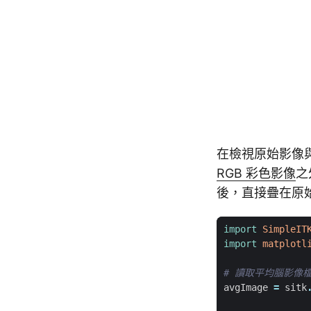
在檢視原始影像
RGB 彩色影像
之
後，直接疊在原
import
SimpleIT
import
matplotl
# 讀取平均腦影像
avgImage
=
sitk