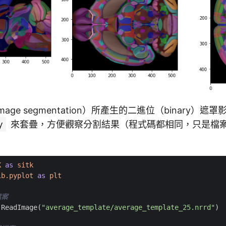
age segmentation）所產生的二進位（binary）
y
來套疊，方便觀察分割結果（程式碼都相同，只是檔
K
as
sitk
ib.pyplot
as
plt
檔案
.
ReadImage
(
"average_template/average_template_25.nrrd"
)