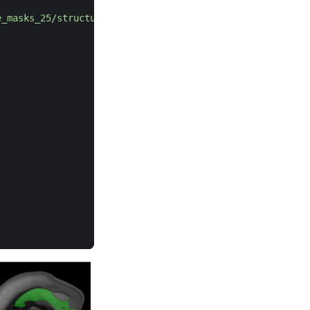
e_masks_25/structure_477.nrrd"
)