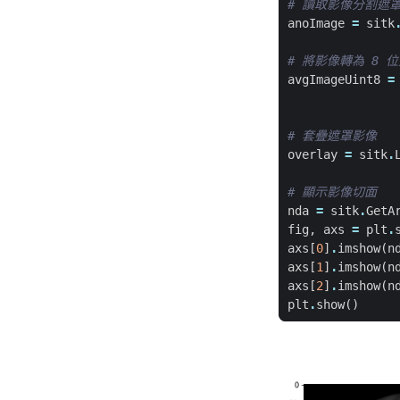
# 讀取影像分割遮
anoImage
=
sitk
# 將影像轉為 8 
avgImageUint8
=
# 套疊遮罩影像
overlay
=
sitk
.
# 顯示影像切面
nda
=
sitk
.
GetA
fig
,
axs
=
plt
.
axs
[
0
]
.
imshow
(
n
axs
[
1
]
.
imshow
(
n
axs
[
2
]
.
imshow
(
n
plt
.
show
()