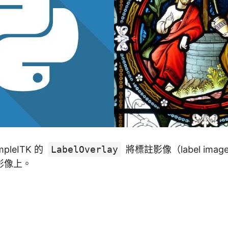
pleITK 的
LabelOverlay
將標註影像（label im
影像上。