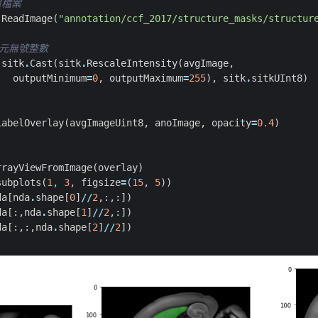
罩檔案
.
ReadImage
(
"annotation/ccf_2017/structure_masks/structur
位元無號整數
sitk
.
Cast
(
sitk
.
RescaleIntensity
(
avgImage
,
outputMinimum
=
0
,
outputMaximum
=
255
),
sitk
.
sitkUInt8
)
LabelOverlay
(
avgImageUint8
,
anoImage
,
opacity
=
0.4
)
rrayViewFromImage
(
overlay
)
subplots
(
1
,
3
,
figsize
=
(
15
,
5
))
da
[
nda
.
shape
[
0
]
//
2
,:,:])
da
[:,
nda
.
shape
[
1
]
//
2
,:])
da
[:,:,
nda
.
shape
[
2
]
//
2
])