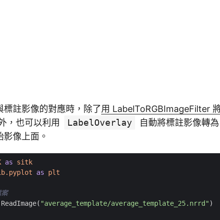
與標註影像的對應時，除了
用 LabelToRGBImageFilt
外，也可以利用
LabelOverlay
自動將標註影像轉為 
始影像上面。
K
as
sitk
ib.pyplot
as
plt
檔案
.
ReadImage
(
"average_template/average_template_25.nrrd"
)