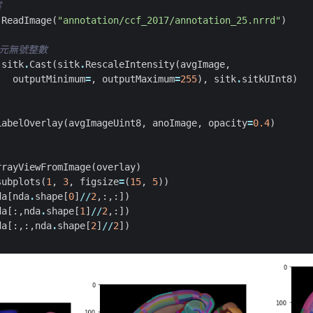
案
.
ReadImage
(
"annotation/ccf_2017/annotation_25.nrrd"
)
位元無號整數
sitk
.
Cast
(
sitk
.
RescaleIntensity
(
avgImage
,
outputMinimum
=
,
outputMaximum
=
255
),
sitk
.
sitkUInt8
)
LabelOverlay
(
avgImageUint8
,
anoImage
,
opacity
=
0.4
)
rrayViewFromImage
(
overlay
)
subplots
(
1
,
3
,
figsize
=
(
15
,
5
))
da
[
nda
.
shape
[
0
]
//
2
,:,:])
da
[:,
nda
.
shape
[
1
]
//
2
,:])
da
[:,:,
nda
.
shape
[
2
]
//
2
])