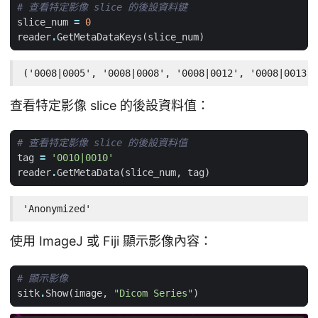
# 查看特定影像 slice 的後設資料鍵
slice_num
=
0
reader
.
GetMetaDataKeys
(
slice_num
)
('0008|0005', '0008|0008', '0008|0012', '0008|0013',
查看特定影像 slice 的後設資料值：
# 查看特定影像 slice 的後設資料值
tag
=
'0010|0010'
reader
.
GetMetaData
(
slice_num
,
tag
)
'Anonymized'
使用 ImageJ 或 Fiji 顯示影像內容：
# 顯示影像
sitk
.
Show
(
image
,
"Dicom Series"
)