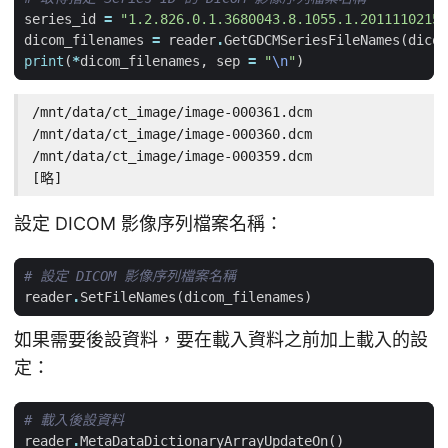
series_id
=
"1.2.826.0.1.3680043.8.1055.1.20111102150
dicom_filenames
=
reader
.
GetGDCMSeriesFileNames
(
dicom
print
(
*
dicom_filenames
,
sep
=
"
\n
"
)
/mnt/data/ct_image/image-000361.dcm

/mnt/data/ct_image/image-000360.dcm

/mnt/data/ct_image/image-000359.dcm

[略]
設定 DICOM 影像序列檔案名稱：
# 設定 DICOM 影像序列檔案名稱
reader
.
SetFileNames
(
dicom_filenames
)
如果需要後設資料，要在載入資料之前加上載入的設
定：
# 載入後設資料
reader
.
MetaDataDictionaryArrayUpdateOn
()