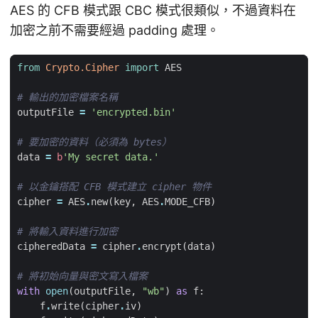
AES 的 CFB 模式跟 CBC 模式很類似，不過資料在
加密之前不需要經過 padding 處理。
from
Crypto.Cipher
import
AES
# 輸出的加密檔案名稱
outputFile
=
'encrypted.bin'
# 要加密的資料（必須為 bytes）
data
=
b
'My secret data.'
# 以金鑰搭配 CFB 模式建立 cipher 物件
cipher
=
AES
.
new
(
key
,
AES
.
MODE_CFB
)
# 將輸入資料進行加密
cipheredData
=
cipher
.
encrypt
(
data
)
# 將初始向量與密文寫入檔案
with
open
(
outputFile
,
"wb"
)
as
f
:
f
.
write
(
cipher
.
iv
)