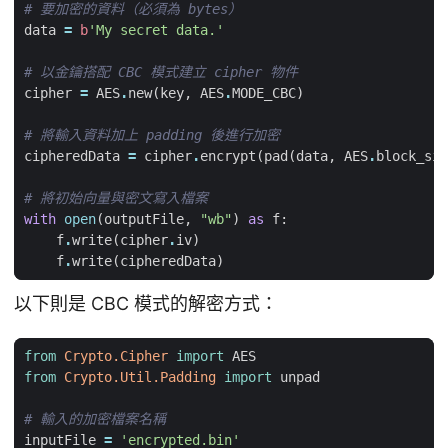
# 要加密的資料（必須為 bytes）
data
=
b
'My secret data.'
# 以金鑰搭配 CBC 模式建立 cipher 物件
cipher
=
AES
.
new
(
key
,
AES
.
MODE_CBC
)
# 將輸入資料加上 padding 後進行加密
cipheredData
=
cipher
.
encrypt
(
pad
(
data
,
AES
.
block_siz
# 將初始向量與密文寫入檔案
with
open
(
outputFile
,
"wb"
)
as
f
:
f
.
write
(
cipher
.
iv
)
f
.
write
(
cipheredData
)
以下則是 CBC 模式的解密方式：
from
Crypto.Cipher
import
AES
from
Crypto.Util.Padding
import
unpad
# 輸入的加密檔案名稱
inputFile
=
'encrypted.bin'