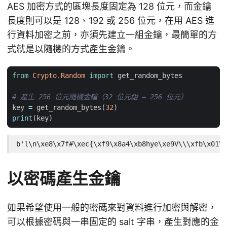
AES 加密方式的區塊長度固定為 128 位元，而金鑰
長度則可以是 128、192 或 256 位元，在用 AES 進
行資料加密之前，亦須先建立一組金鑰，最簡單的方
式就是以隨機的方式產生金鑰。
from
Crypto.Random
import
get_random_bytes
# 產生 256 位元隨機金鑰（32 位元組 = 256 位元）
key
=
get_random_bytes
(
32
)
print
(
key
)
b'l\n\xe8\x7f#\xec{\xf9\x8a4\xb8hye\xe9V\\\xfb\x01\x
以密碼產生金鑰
如果希望使用一般的密碼來對資料進行加密與解密，
可以根據密碼與一串固定的 salt 字串，產生對應的金