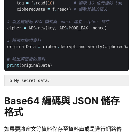
tag
=
f
.
read
(
16
)
# 讀取 16 位元組的 tag
cipheredData
=
f
.
read
()
# 讀取其餘的密文
# 以金鑰搭配 EAX 模式與 nonce 建立 cipher 物件
cipher
=
AES
.
new
(
key
,
AES
.
MODE_EAX
,
nonce
)
# 解密並驗證資料
originalData
=
cipher
.
decrypt_and_verify
(
cipheredData
# 輸出解密後的資料
print
(
originalData
)
b'My secret data.'
Base64 編碼與 JSON 儲存
格式
如果要將密文等資料儲存至資料庫或是進行網路傳