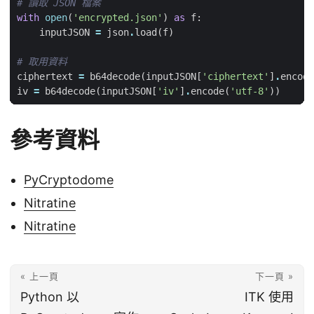
# 讀取 JSON 檔案
with
open
(
'encrypted.json'
)
as
f
:
inputJSON
=
json
.
load
(
f
)
# 取用資料
ciphertext
=
b64decode
(
inputJSON
[
'ciphertext'
]
.
encode
iv
=
b64decode
(
inputJSON
[
'iv'
]
.
encode
(
'utf-8'
))
參考資料
PyCryptodome
Nitratine
Nitratine
« 上一頁
下一頁 »
Python 以
ITK 使用