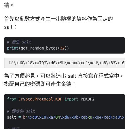
鑰。
首先以亂數方式產生一串隨機的資料作為固定的
salt：
# 產生 salt
print
(
get_random_bytes
(
32
))
b'\xd0\x18\xa7QM\xd6\x9b\xebxu\xe4\xed\xa8\x83\xf6\x
為了方便起見，可以將這串 salt 直接寫在程式當中，
搭配自己的密碼即可產生金鑰：
from
Crypto.Protocol.KDF
import
PBKDF2
# 固定的 salt
salt
=
b
'
\xd0\x18\xa7
QM
\xd6\x9b\xeb
xu
\xe4\xed\xa8\x83