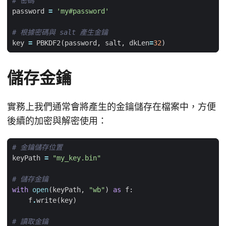
# 密碼
password
=
'my#password'
# 根據密碼與 salt 產生金鑰
key
=
PBKDF2
(
password
,
salt
,
dkLen
=
32
)
儲存金鑰
實務上我們通常會將產生的金鑰儲存在檔案中，方便
後續的加密與解密使用：
# 金鑰儲存位置
keyPath
=
"my_key.bin"
# 儲存金鑰
with
open
(
keyPath
,
"wb"
)
as
f
:
f
.
write
(
key
)
# 讀取金鑰