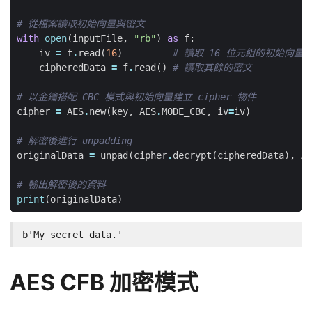
# 從檔案讀取初始向量與密文
with
open
(
inputFile
,
"rb"
)
as
f
:
iv
=
f
.
read
(
16
)
# 讀取 16 位元組的初始向量
cipheredData
=
f
.
read
()
# 讀取其餘的密文
# 以金鑰搭配 CBC 模式與初始向量建立 cipher 物件
cipher
=
AES
.
new
(
key
,
AES
.
MODE_CBC
,
iv
=
iv
)
# 解密後進行 unpadding
originalData
=
unpad
(
cipher
.
decrypt
(
cipheredData
),
AE
# 輸出解密後的資料
print
(
originalData
)
b'My secret data.'
AES CFB 加密模式