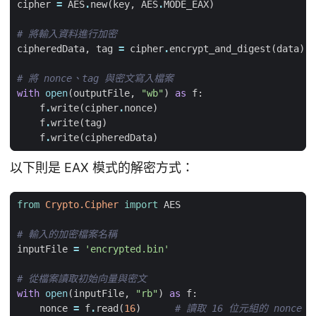
cipher
=
AES
.
new
(
key
,
AES
.
MODE_EAX
)
# 將輸入資料進行加密
cipheredData
,
tag
=
cipher
.
encrypt_and_digest
(
data
)
# 將 nonce、tag 與密文寫入檔案
with
open
(
outputFile
,
"wb"
)
as
f
:
f
.
write
(
cipher
.
nonce
)
f
.
write
(
tag
)
f
.
write
(
cipheredData
)
以下則是 EAX 模式的解密方式：
from
Crypto.Cipher
import
AES
# 輸入的加密檔案名稱
inputFile
=
'encrypted.bin'
# 從檔案讀取初始向量與密文
with
open
(
inputFile
,
"rb"
)
as
f
:
nonce
=
f
.
read
(
16
)
# 讀取 16 位元組的 nonce