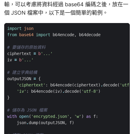
輸，可以考慮將資料經過 base64 編碼之後，放在一
個 JSON 檔案中，以下是一個簡單的範例。
import
json
from
base64
import
b64encode
,
b64decode
# 要儲存的原始資料
ciphertext
=
b
'...'
iv
=
b
'...'
# 建立字典結構
outputJSON
=
{
'ciphertext'
:
b64encode
(
ciphertext
)
.
decode
(
'utf-8
'iv'
:
b64encode
(
iv
)
.
decode
(
'utf-8'
)
}
# 儲存為 JSON 檔案
with
open
(
'encrypted.json'
,
'w'
)
as
f
:
json
.
dump
(
outputJSON
,
f
)