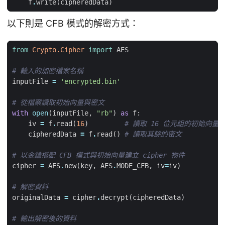
f
.
write
(
cipheredData
)
以下則是 CFB 模式的解密方式：
from
Crypto.Cipher
import
AES
# 輸入的加密檔案名稱
inputFile
=
'encrypted.bin'
# 從檔案讀取初始向量與密文
with
open
(
inputFile
,
"rb"
)
as
f
:
iv
=
f
.
read
(
16
)
# 讀取 16 位元組的初始向量
cipheredData
=
f
.
read
()
# 讀取其餘的密文
# 以金鑰搭配 CFB 模式與初始向量建立 cipher 物件
cipher
=
AES
.
new
(
key
,
AES
.
MODE_CFB
,
iv
=
iv
)
# 解密資料
originalData
=
cipher
.
decrypt
(
cipheredData
)
# 輸出解密後的資料