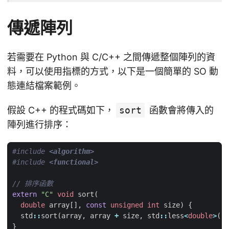
傳遞陣列
若需要在 Python 與 C/C++ 之間傳遞整個陣列的資
料，可以使用指標的方式，以下是一個簡單的 SO 動
態連結檔案範例。
假設 C++ 的程式碼如下，
sort
函數會將傳入的
陣列進行排序：
#include
<algorithm>
#include
<functional>
extern
"C"
void
sort
(
double
array
[],
const
unsigned
int
size
)
{
std
::
sort
(
array
,
array
+
size
,
std
::
less
<
double
>
())
}