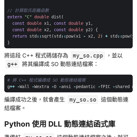
extern
"C"
double
dist
(
const
double
x1
,
const
double
y1
,
const
double
x2
,
const
double
y2
)
{
return
std
::
sqrt
(
std
::
pow
(
x1
-
x2
,
2
)
+
std
::
pow
(
y1
}
將這段 C++ 程式碼儲存為
my_so.cpp
，並以
g++
將其編譯成 SO 動態連結檔案：
# 將 C++ 程式編譯成 SO 動態連結檔案
g
++
-
Wall
-
Wextra
-
O
-
ansi
-
pedantic
-
fPIC
-
shared
my
編譯成功之後，就會產生
my_so.so
這個動態連
結檔案。
Python 使用 DLL 動態連結函式庫