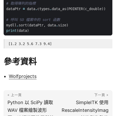
# 取得陣列的指標
dataPtr
=
data
.
ctypes
.
data_as
(
POINTER
(
c_double
))
# 呼叫 SO 檔案中的 sort 函數
mydll
.
sort
(
dataPtr
,
data
.
size
)
print
(
data
)
[1.2 3.2 5.6 7.3 9.4]
參考資料
Wolfprojects
« 上一頁
下一頁 »
Python 以 SciPy 讀取
SimpleITK 使用
WAV 檔案繪製波形
RescaleIntensityImag