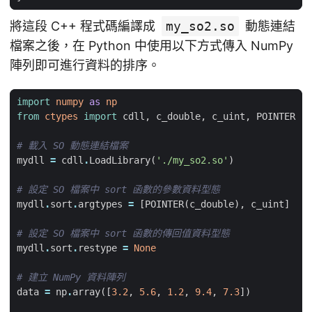
將這段 C++ 程式碼編譯成
my_so2.so
動態連結
檔案之後，在 Python 中使用以下方式傳入 NumPy
陣列即可進行資料的排序。
import
numpy
as
np
from
ctypes
import
cdll
,
c_double
,
c_uint
,
POINTER
# 載入 SO 動態連結檔案
mydll
=
cdll
.
LoadLibrary
(
'./my_so2.so'
)
# 設定 SO 檔案中 sort 函數的參數資料型態
mydll
.
sort
.
argtypes
=
[
POINTER
(
c_double
),
c_uint
]
# 設定 SO 檔案中 sort 函數的傳回值資料型態
mydll
.
sort
.
restype
=
None
# 建立 NumPy 資料陣列
data
=
np
.
array
([
3.2
,
5.6
,
1.2
,
9.4
,
7.3
])