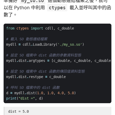
準備好
my_so.so
這個動態連結檔案之後，就可
以在 Python 中利用
ctypes
載入並呼叫其中的函
數了。
from
ctypes
import
cdll
,
c_double
# 載入 SO 動態連結檔案
mydll
=
cdll
.
LoadLibrary
(
'./my_so.so'
)
# 設定 SO 檔案中 dist 函數的參數資料型態
mydll
.
dist
.
argtypes
=
[
c_double
,
c_double
,
c_double
,
# 設定 SO 檔案中 dist 函數的傳回值資料型態
mydll
.
dist
.
restype
=
c_double
# 呼叫 SO 檔案中的 dist 函數
d
=
mydll
.
dist
(
1.0
,
1.0
,
4.0
,
5.0
)
print
(
"dist ="
,
d
)
dist = 5.0