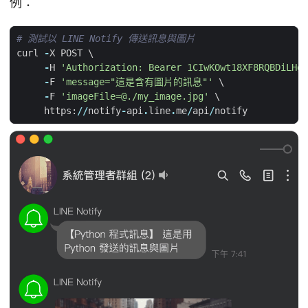
例：
# 測試以 LINE Notify 傳送訊息與圖片
curl
-
X
POST
-
H
'Authorization: Bearer 1CIwKOwt18XF8RQBDiLHgz
-
F
'message="這是含有圖片的訊息"'
-
F
'imageFile=@./my_image.jpg'
https
:
//
notify
-
api
.
line
.
me
/
api
/
notify