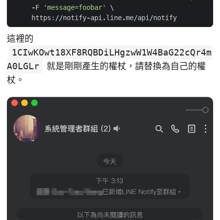
-
F
'message=foobar'
https
:
//
notify
-
api
.
line
.
me
/
api
/
notify
這裡的
1CIwKOwt18XF8RQBDiLHgzwW1W4BaG22cQr4m
A0LGLr
就是剛剛產生的權杖，請替換為自己的權
杖。