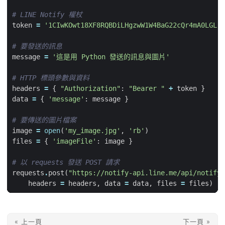
# LINE Notify 權杖
token
=
'1CIwKOwt18XF8RQBDiLHgzwW1W4BaG22cQr4mA0LGLr'
# 要發送的訊息
message
=
'這是用 Python 發送的訊息與圖片'
# HTTP 標頭參數與資料
headers
=
{
"Authorization"
:
"Bearer "
+
token
}
data
=
{
'message'
:
message
}
# 要傳送的圖片檔案
image
=
open
(
'my_image.jpg'
,
'rb'
)
files
=
{
'imageFile'
:
image
}
# 以 requests 發送 POST 請求
requests
.
post
(
"https://notify-api.line.me/api/notify"
headers
=
headers
,
data
=
data
,
files
=
files
)
« 上一頁
下一頁 »