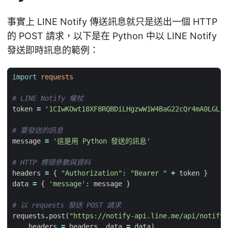
事實上 LINE Notify 傳送訊息就只是送出一個 HTTP
的 POST 請求，以下是在 Python 中以 LINE Notify
發送即時訊息的範例：
import
requests
# LINE Notify 權杖
token
=
'1CIwKOwt18XF8RQBDiLHgzwW1W4BaG22cQr4mA0LGLr'
# 要發送的訊息
message
=
'這是用 Python 發送的訊息'
# HTTP 標頭參數與資料
headers
=
{
"Authorization"
:
"Bearer "
+
token
}
data
=
{
'message'
:
message
}
# 以 requests 發送 POST 請求
requests
.
post
(
"https://notify-api.line.me/api/notify"
headers
=
headers
,
data
=
data
)