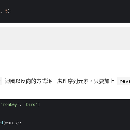
2
,
5
):
r
迴圈以反向的方式逐一處理序列元素，只要加上
rev
'monkey'
,
'bird'
]
ed
(
words
):