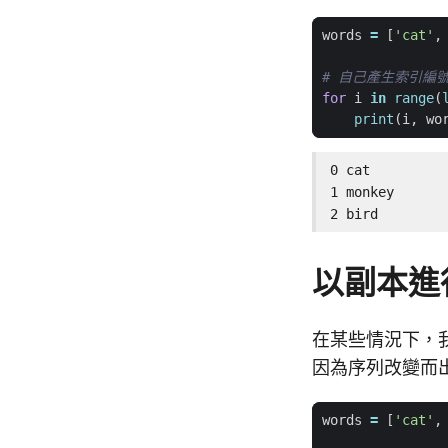
words
=
[
'cat'
,
# 自己產生索引編
for
i
in
range
(
print
(
i
,
wo
0 cat

1 monkey

2 bird
以副本進
在某些情況下，
因為序列改變而出
words
=
[
'cat'
,