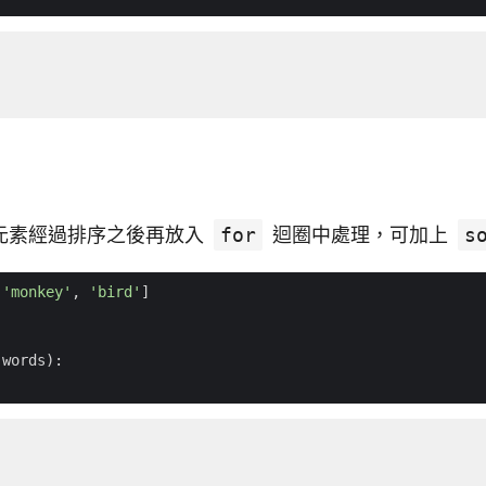
元素經過排序之後再放入
for
迴圈中處理，可加上
s
'monkey'
,
'bird'
]
(
words
):