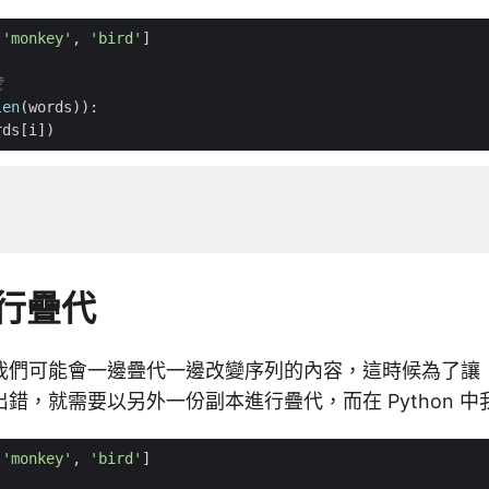
'monkey'
,
'bird'
]
號
len
(
words
)):
rds
[
i
])
行疊代
我們可能會一邊疊代一邊改變序列的內容，這時候為了讓
錯，就需要以另外一份副本進行疊代，而在 Python 
'monkey'
,
'bird'
]