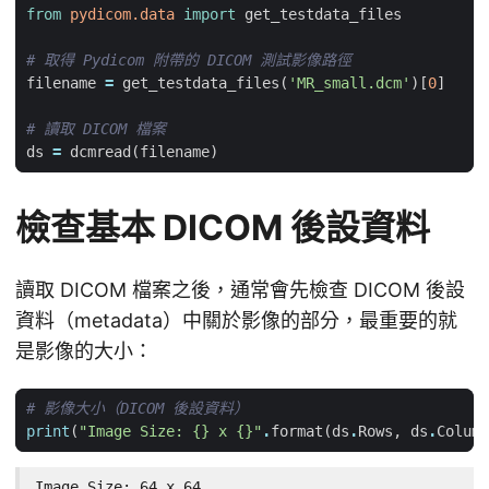
from
pydicom.data
import
get_testdata_files
# 取得 Pydicom 附帶的 DICOM 測試影像路徑
filename
=
get_testdata_files
(
'MR_small.dcm'
)[
0
]
# 讀取 DICOM 檔案
ds
=
dcmread
(
filename
)
檢查基本 DICOM 後設資料
讀取 DICOM 檔案之後，通常會先檢查 DICOM 後設
資料（metadata）中關於影像的部分，最重要的就
是影像的大小：
# 影像大小（DICOM 後設資料）
print
(
"Image Size: 
{}
 x 
{}
"
.
format
(
ds
.
Rows
,
ds
.
Column
Image Size: 64 x 64