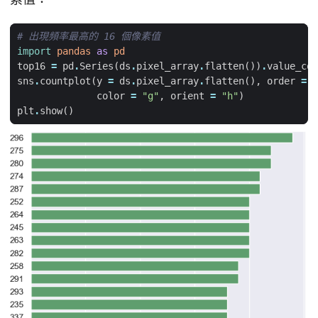
# 出現頻率最高的 16 個像素值
import
pandas
as
pd
top16
=
pd
.
Series
(
ds
.
pixel_array
.
flatten
())
.
value_cou
sns
.
countplot
(
y
=
ds
.
pixel_array
.
flatten
(),
order
=
t
color
=
"g"
,
orient
=
"h"
)
plt
.
show
()