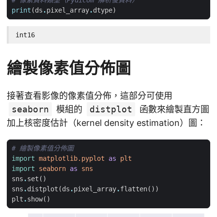
# 像素資料類型（Pydicom 解析後資料）
print
(
ds
.
pixel_array
.
dtype
)
int16
繪製像素值分佈圖
接著查看影像的像素值分佈，這部分可使用
seaborn
模組的
distplot
函數來繪製直方圖
加上核密度估計（kernel density estimation）圖：
# 繪製像素值分佈圖
import
matplotlib.pyplot
as
plt
import
seaborn
as
sns
sns
.
set
()
sns
.
distplot
(
ds
.
pixel_array
.
flatten
())
plt
.
show
()