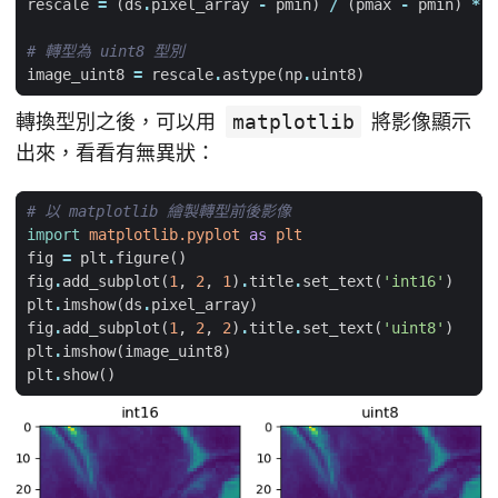
rescale
=
(
ds
.
pixel_array
-
pmin
)
/
(
pmax
-
pmin
)
*
2
# 轉型為 uint8 型別
image_uint8
=
rescale
.
astype
(
np
.
uint8
)
轉換型別之後，可以用
matplotlib
將影像顯示
出來，看看有無異狀：
# 以 matplotlib 繪製轉型前後影像
import
matplotlib.pyplot
as
plt
fig
=
plt
.
figure
()
fig
.
add_subplot
(
1
,
2
,
1
)
.
title
.
set_text
(
'int16'
)
plt
.
imshow
(
ds
.
pixel_array
)
fig
.
add_subplot
(
1
,
2
,
2
)
.
title
.
set_text
(
'uint8'
)
plt
.
imshow
(
image_uint8
)
plt
.
show
()