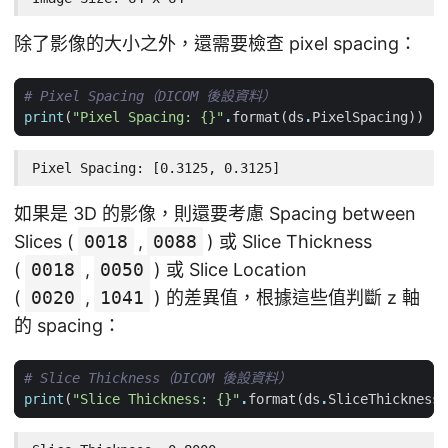
除了影像的大小之外，還需要檢查 pixel spacing：
# Pixel Spacing（DICOM 後設資料）
print
(
"Pixel Spacing: 
{}
"
.
format
(
ds
.
PixelSpacing
))
Pixel Spacing: [0.3125, 0.3125]
如果是 3D 的影像，則還要考慮 Spacing between
Slices (
0018
,
0088
) 或 Slice Thickness
(
0018
,
0050
) 或 Slice Location
(
0020
,
1041
) 的差異值，根據這些值判斷 z 軸
的 spacing：
# Slice Thickness（DICOM 後設資料）
print
(
"Slice Thickness: 
{}
"
.
format
(
ds
.
SliceThickness
)