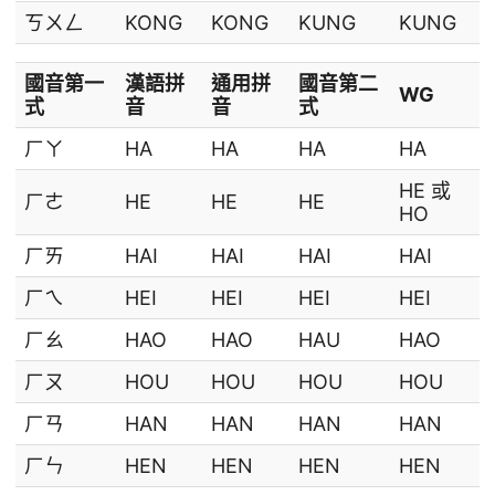
ㄎㄨㄥ
KONG
KONG
KUNG
KUNG
國音第一
漢語拼
通用拼
國音第二
WG
式
音
音
式
ㄏㄚ
HA
HA
HA
HA
HE 或
ㄏㄜ
HE
HE
HE
HO
ㄏㄞ
HAI
HAI
HAI
HAI
ㄏㄟ
HEI
HEI
HEI
HEI
ㄏㄠ
HAO
HAO
HAU
HAO
ㄏㄡ
HOU
HOU
HOU
HOU
ㄏㄢ
HAN
HAN
HAN
HAN
ㄏㄣ
HEN
HEN
HEN
HEN