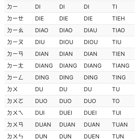
ㄉㄧ
DI
DI
DI
TI
ㄉㄧㄝ
DIE
DIE
DIE
TIEH
ㄉㄧㄠ
DIAO
DIAO
DIAU
TIAO
ㄉㄧㄡ
DIU
DIOU
DIOU
TIU
ㄉㄧㄢ
DIAN
DIAN
DIAN
TIEN
ㄉㄧㄤ
DIANG
DIANG
DIANG
TIANG
ㄉㄧㄥ
DING
DING
DING
TING
ㄉㄨ
DU
DU
DU
TU
ㄉㄨㄛ
DUO
DUO
DUO
TO
ㄉㄨㄟ
DUI
DUEI
DUEI
TUI
ㄉㄨㄢ
DUAN
DUAN
DUAN
TUAN
ㄉㄨㄣ
DUN
DUN
DUEN
TUN