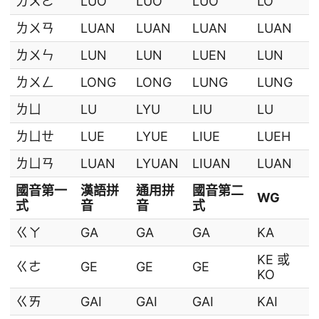
ㄌㄨㄛ
LUO
LUO
LUO
LO
ㄌㄨㄢ
LUAN
LUAN
LUAN
LUAN
ㄌㄨㄣ
LUN
LUN
LUEN
LUN
ㄌㄨㄥ
LONG
LONG
LUNG
LUNG
ㄌㄩ
LU
LYU
LIU
LU
ㄌㄩㄝ
LUE
LYUE
LIUE
LUEH
ㄌㄩㄢ
LUAN
LYUAN
LIUAN
LUAN
國音第一
漢語拼
通用拼
國音第二
WG
式
音
音
式
ㄍㄚ
GA
GA
GA
KA
KE 或
ㄍㄜ
GE
GE
GE
KO
ㄍㄞ
GAI
GAI
GAI
KAI