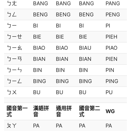
ㄅㄤ
BANG
BANG
BANG
PANG
ㄅㄥ
BENG
BENG
BENG
PENG
ㄅㄧ
BI
BI
BI
PI
ㄅㄧㄝ
BIE
BIE
BIE
PIEH
ㄅㄧㄠ
BIAO
BIAO
BIAU
PIAO
ㄅㄧㄢ
BIAN
BIAN
BIAN
PIEN
ㄅㄧㄣ
BIN
BIN
BIN
PIN
ㄅㄧㄥ
BING
BING
BING
PING
ㄅㄨ
BU
BU
BU
PU
國音第一
漢語拼
通用拼
國音第二
WG
式
音
音
式
ㄆㄚ
PA
PA
PA
PA