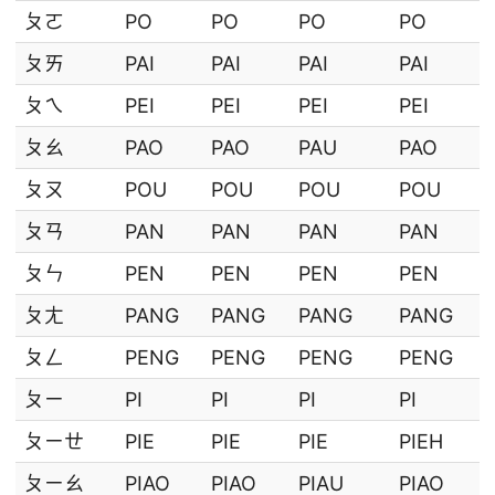
ㄆㄛ
PO
PO
PO
PO
ㄆㄞ
PAI
PAI
PAI
PAI
ㄆㄟ
PEI
PEI
PEI
PEI
ㄆㄠ
PAO
PAO
PAU
PAO
ㄆㄡ
POU
POU
POU
POU
ㄆㄢ
PAN
PAN
PAN
PAN
ㄆㄣ
PEN
PEN
PEN
PEN
ㄆㄤ
PANG
PANG
PANG
PANG
ㄆㄥ
PENG
PENG
PENG
PENG
ㄆㄧ
PI
PI
PI
PI
ㄆㄧㄝ
PIE
PIE
PIE
PIEH
ㄆㄧㄠ
PIAO
PIAO
PIAU
PIAO