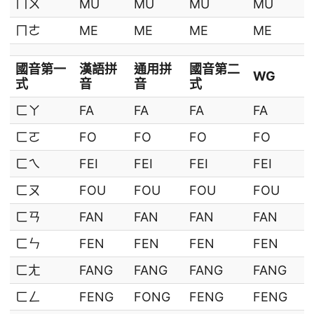
ㄇㄨ
MU
MU
MU
MU
ㄇㄜ
ME
ME
ME
ME
國音第一
漢語拼
通用拼
國音第二
WG
式
音
音
式
ㄈㄚ
FA
FA
FA
FA
ㄈㄛ
FO
FO
FO
FO
ㄈㄟ
FEI
FEI
FEI
FEI
ㄈㄡ
FOU
FOU
FOU
FOU
ㄈㄢ
FAN
FAN
FAN
FAN
ㄈㄣ
FEN
FEN
FEN
FEN
ㄈㄤ
FANG
FANG
FANG
FANG
ㄈㄥ
FENG
FONG
FENG
FENG