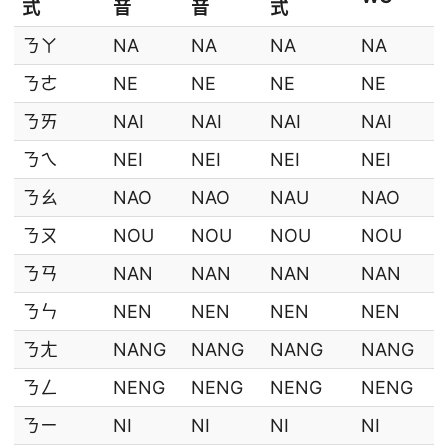
式
音
音
式
ㄋㄚ
NA
NA
NA
NA
ㄋㄜ
NE
NE
NE
NE
ㄋㄞ
NAI
NAI
NAI
NAI
ㄋㄟ
NEI
NEI
NEI
NEI
ㄋㄠ
NAO
NAO
NAU
NAO
ㄋㄡ
NOU
NOU
NOU
NOU
ㄋㄢ
NAN
NAN
NAN
NAN
ㄋㄣ
NEN
NEN
NEN
NEN
ㄋㄤ
NANG
NANG
NANG
NANG
ㄋㄥ
NENG
NENG
NENG
NENG
ㄋㄧ
NI
NI
NI
NI