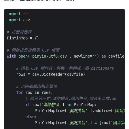
import
re
import
csv
# 拼音對應表
PinYinMap
=
{}
# 開啟拼音對照表 CSV 檔案
with
open
(
'pinyin-utf8.csv'
,
newline
=
''
)
as
csvfile
:
# 讀取 CSV 檔內容，將每一列轉成一個 dictionary
rows
=
csv
.
DictReader
(
csvfile
)
# 以迴圈輸出指定欄位
for
row
in
rows
:
# 國音第一式,漢語拼音,通用拼音,國音第二式,WG
if
row
[
'漢語拼音'
]
in
PinYinMap
:
PinYinMap
[
row
[
'漢語拼音'
]]
.
add
(
row
[
'國音第
else
:
PinYinMap
[
row
[
'漢語拼音'
]]
=
{
row
[
'國音第一