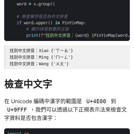
word
=
x
.
group
()
# 檢查單字是否為中文拼音
if
word
.
upper
()
in
PinYinMap
:
# 顯示拼音對應的注音
print
(
f
"找到中文拼音：
{
word
}
{
PinYinMap
[
word
.
u
找到中文拼音：Xiao {'ㄒㄧㄠ'}

找到中文拼音：Ming {'ㄇㄧㄥ'}

找到中文拼音：Wang {'ㄨㄤ'}
檢查中文字
在 Unicode 編碼中漢字的範圍是
U+4E00
到
U+9FFF
，我們可以透過以下正規表示法來檢查文
字資料是否包含漢字：
import
re