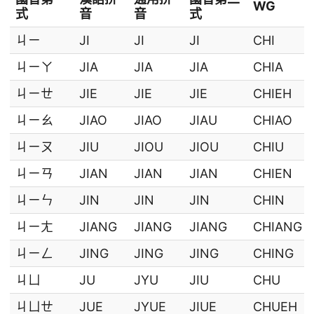
WG
式
音
音
式
ㄐㄧ
JI
JI
JI
CHI
ㄐㄧㄚ
JIA
JIA
JIA
CHIA
ㄐㄧㄝ
JIE
JIE
JIE
CHIEH
ㄐㄧㄠ
JIAO
JIAO
JIAU
CHIAO
ㄐㄧㄡ
JIU
JIOU
JIOU
CHIU
ㄐㄧㄢ
JIAN
JIAN
JIAN
CHIEN
ㄐㄧㄣ
JIN
JIN
JIN
CHIN
ㄐㄧㄤ
JIANG
JIANG
JIANG
CHIANG
ㄐㄧㄥ
JING
JING
JING
CHING
ㄐㄩ
JU
JYU
JIU
CHU
ㄐㄩㄝ
JUE
JYUE
JIUE
CHUEH