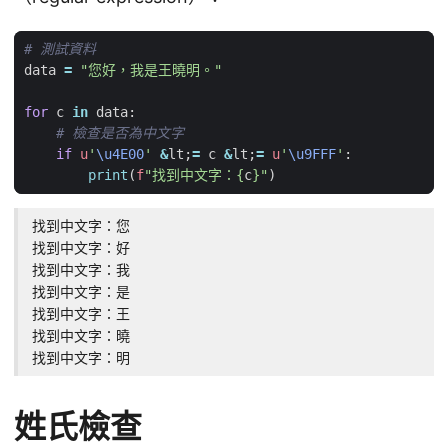
# 測試資料
data
=
"您好，我是王曉明。"
for
c
in
data
:
# 檢查是否為中文字
if
u
'
\u4E00
'
&
lt
;
=
c
&
lt
;
=
u
'
\u9FFF
'
:
print
(
f
"找到中文字：
{
c
}
"
)
找到中文字：您

找到中文字：好

找到中文字：我

找到中文字：是

找到中文字：王

找到中文字：曉

找到中文字：明
姓氏檢查