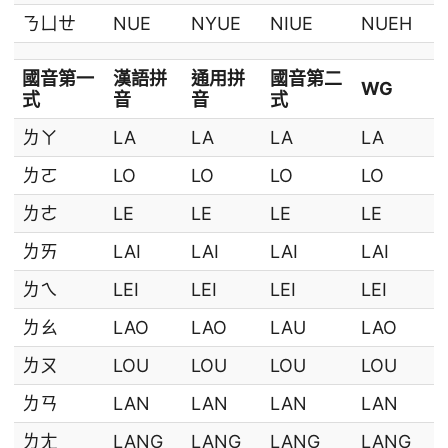
ㄋㄩㄝ
NUE
NYUE
NIUE
NUEH
國音第一
漢語拼
通用拼
國音第二
WG
式
音
音
式
ㄌㄚ
LA
LA
LA
LA
ㄌㄛ
LO
LO
LO
LO
ㄌㄜ
LE
LE
LE
LE
ㄌㄞ
LAI
LAI
LAI
LAI
ㄌㄟ
LEI
LEI
LEI
LEI
ㄌㄠ
LAO
LAO
LAU
LAO
ㄌㄡ
LOU
LOU
LOU
LOU
ㄌㄢ
LAN
LAN
LAN
LAN
ㄌㄤ
LANG
LANG
LANG
LANG