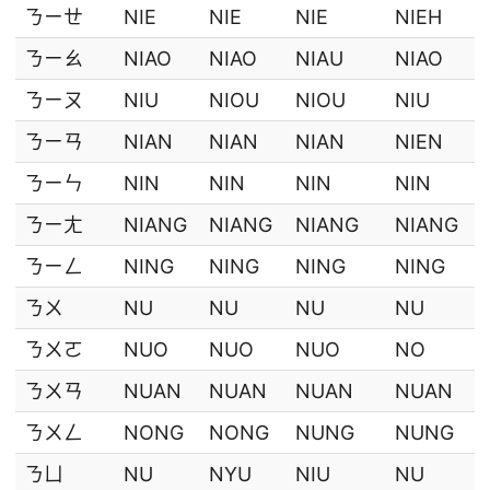
ㄋㄧㄝ
NIE
NIE
NIE
NIEH
ㄋㄧㄠ
NIAO
NIAO
NIAU
NIAO
ㄋㄧㄡ
NIU
NIOU
NIOU
NIU
ㄋㄧㄢ
NIAN
NIAN
NIAN
NIEN
ㄋㄧㄣ
NIN
NIN
NIN
NIN
ㄋㄧㄤ
NIANG
NIANG
NIANG
NIANG
ㄋㄧㄥ
NING
NING
NING
NING
ㄋㄨ
NU
NU
NU
NU
ㄋㄨㄛ
NUO
NUO
NUO
NO
ㄋㄨㄢ
NUAN
NUAN
NUAN
NUAN
ㄋㄨㄥ
NONG
NONG
NUNG
NUNG
ㄋㄩ
NU
NYU
NIU
NU