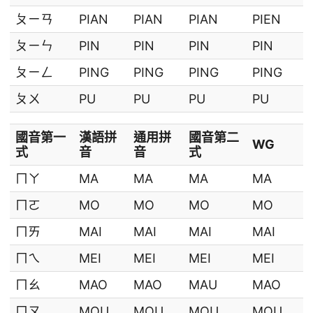
ㄆㄧㄢ
PIAN
PIAN
PIAN
PIEN
ㄆㄧㄣ
PIN
PIN
PIN
PIN
ㄆㄧㄥ
PING
PING
PING
PING
ㄆㄨ
PU
PU
PU
PU
國音第一
漢語拼
通用拼
國音第二
WG
式
音
音
式
ㄇㄚ
MA
MA
MA
MA
ㄇㄛ
MO
MO
MO
MO
ㄇㄞ
MAI
MAI
MAI
MAI
ㄇㄟ
MEI
MEI
MEI
MEI
ㄇㄠ
MAO
MAO
MAU
MAO
ㄇㄡ
MOU
MOU
MOU
MOU