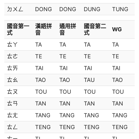
ㄉㄨㄥ
DONG
DONG
DUNG
TUNG
國音第一
漢語拼
通用拼
國音第二
WG
式
音
音
式
ㄊㄚ
TA
TA
TA
TA
ㄊㄜ
TE
TE
TE
TE
ㄊㄞ
TAI
TAI
TAI
TAI
ㄊㄠ
TAO
TAO
TAU
TAO
ㄊㄡ
TOU
TOU
TOU
TOU
ㄊㄢ
TAN
TAN
TAN
TAN
ㄊㄤ
TANG
TANG
TANG
TANG
ㄊㄥ
TENG
TENG
TENG
TENG
ㄊㄧ
TI
TI
TI
TI