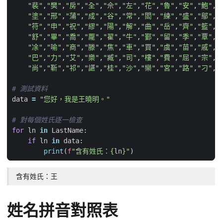
"裴"
,
"樊"
,
"房"
,
"全"
,
"佘"
,
"左"
,
"花"
,
"魯"
,
"安"
,
"鮑"
,
"
"塗"
,
"邢"
,
"蒲"
,
"成"
,
"谷"
,
"常"
,
"閻"
,
"練"
,
"盛"
,
"鄔"
,
"
"符"
,
"申"
,
"祝"
,
"繆"
,
"陽"
,
"解"
,
"曲"
,
"岳"
,
"齊"
,
"籃"
,
"
"舒"
,
"畢"
,
"喬"
,
"龎"
,
"翟"
,
"牛"
,
"鄞"
,
"留"
,
"季"
,
"覃"
,
"
"凃"
,
"喻"
,
"商"
,
"滕"
,
"焦"
,
"車"
,
"買"
,
"虞"
,
"苗"
,
"戚"
,
"
"巴"
,
"力"
,
"艾"
,
"樂"
,
"臧"
,
"司"
,
"樓"
,
"費"
,
"屈"
,
"宗"
,
"
"尚"
,
"靳"
,
"祁"
,
"諶"
,
"桂"
,
"沙"
,
"欒"
,
"宮"
,
"路"
,
"刁"
,
"
# 測試資料
data
=
"您好，我是王曉明。"
# 對每個姓氏逐一檢查
for
ln
in
LastName
:
if
ln
in
data
:
print
(
f
"含有姓氏：
{
ln
}
"
)
含有姓氏：王
姓名拼音對照表