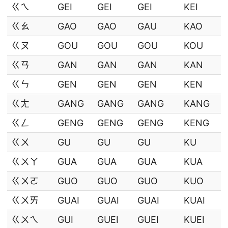
ㄍㄟ
GEI
GEI
GEI
KEI
ㄍㄠ
GAO
GAO
GAU
KAO
ㄍㄡ
GOU
GOU
GOU
KOU
ㄍㄢ
GAN
GAN
GAN
KAN
ㄍㄣ
GEN
GEN
GEN
KEN
ㄍㄤ
GANG
GANG
GANG
KANG
ㄍㄥ
GENG
GENG
GENG
KENG
ㄍㄨ
GU
GU
GU
KU
ㄍㄨㄚ
GUA
GUA
GUA
KUA
ㄍㄨㄛ
GUO
GUO
GUO
KUO
ㄍㄨㄞ
GUAI
GUAI
GUAI
KUAI
ㄍㄨㄟ
GUI
GUEI
GUEI
KUEI