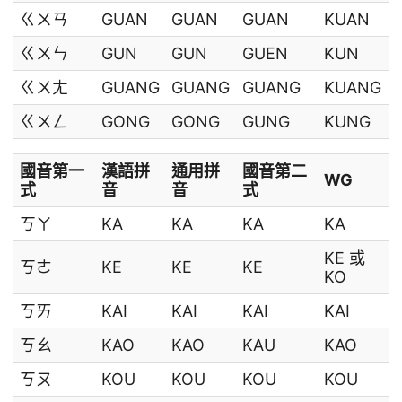
ㄍㄨㄢ
GUAN
GUAN
GUAN
KUAN
ㄍㄨㄣ
GUN
GUN
GUEN
KUN
ㄍㄨㄤ
GUANG
GUANG
GUANG
KUANG
ㄍㄨㄥ
GONG
GONG
GUNG
KUNG
國音第一
漢語拼
通用拼
國音第二
WG
式
音
音
式
ㄎㄚ
KA
KA
KA
KA
KE 或
ㄎㄜ
KE
KE
KE
KO
ㄎㄞ
KAI
KAI
KAI
KAI
ㄎㄠ
KAO
KAO
KAU
KAO
ㄎㄡ
KOU
KOU
KOU
KOU