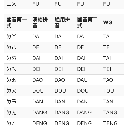
ㄈㄨ
FU
FU
FU
FU
國音第一
漢語拼
通用拼
國音第二
WG
式
音
音
式
ㄉㄚ
DA
DA
DA
TA
ㄉㄜ
DE
DE
DE
TE
ㄉㄞ
DAI
DAI
DAI
TAI
ㄉㄟ
DEI
DEI
DEI
TEI
ㄉㄠ
DAO
DAO
DAU
TAO
ㄉㄡ
DOU
DOU
DOU
TOU
ㄉㄢ
DAN
DAN
DAN
TAN
ㄉㄤ
DANG
DANG
DANG
TANG
ㄉㄥ
DENG
DENG
DENG
TENG