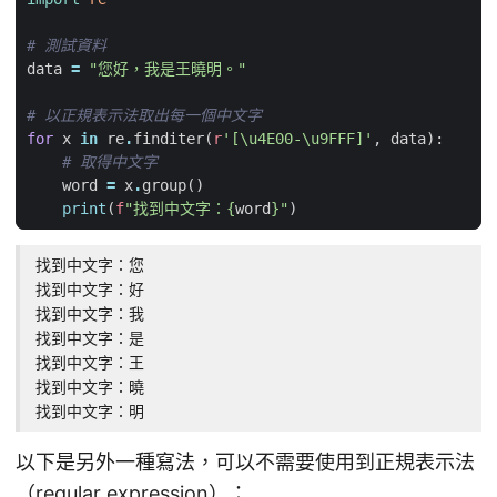
# 測試資料
data
=
"您好，我是王曉明。"
# 以正規表示法取出每一個中文字
for
x
in
re
.
finditer
(
r
'[\u4E00-\u9FFF]'
,
data
):
# 取得中文字
word
=
x
.
group
()
print
(
f
"找到中文字：
{
word
}
"
)
找到中文字：您

找到中文字：好

找到中文字：我

找到中文字：是

找到中文字：王

找到中文字：曉

找到中文字：明
以下是另外一種寫法，可以不需要使用到正規表示法
（regular expression）：