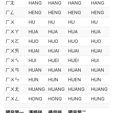
ㄏㄤ
HANG
HANG
HANG
HANG
ㄏㄥ
HENG
HENG
HENG
HENG
ㄏㄨ
HU
HU
HU
HU
ㄏㄨㄚ
HUA
HUA
HUA
HUA
ㄏㄨㄛ
HUO
HUO
HUO
HUO
ㄏㄨㄞ
HUAI
HUAI
HUAI
HUAI
ㄏㄨㄟ
HUI
HUEI
HUEI
HUI
ㄏㄨㄢ
HUAN
HUAN
HUAN
HUAN
ㄏㄨㄣ
HUN
HUN
HUEN
HUN
ㄏㄨㄤ
HUANG
HUANG
HUANG
HUANG
ㄏㄨㄥ
HONG
HONG
HUNG
HUNG
國音第一
漢語拼
通用拼
國音第二