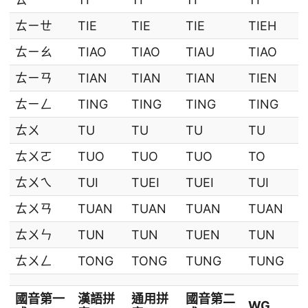
ㄊㄧㄝ
TIE
TIE
TIE
TIEH
ㄊㄧㄠ
TIAO
TIAO
TIAU
TIAO
ㄊㄧㄢ
TIAN
TIAN
TIAN
TIEN
ㄊㄧㄥ
TING
TING
TING
TING
ㄊㄨ
TU
TU
TU
TU
ㄊㄨㄛ
TUO
TUO
TUO
TO
ㄊㄨㄟ
TUI
TUEI
TUEI
TUI
ㄊㄨㄢ
TUAN
TUAN
TUAN
TUAN
ㄊㄨㄣ
TUN
TUN
TUEN
TUN
ㄊㄨㄥ
TONG
TONG
TUNG
TUNG
國音第一
漢語拼
通用拼
國音第二
WG