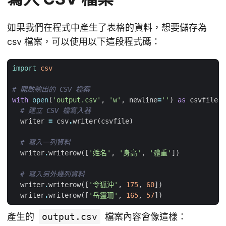
如果我們在程式中產生了表格的資料，想要儲存為
csv 檔案，可以使用以下這段程式碼：
import
csv
# 開啟輸出的 CSV 檔案
with
open
(
'output.csv'
,
'w'
,
newline
=
''
)
as
csvfile
:
# 建立 CSV 檔寫入器
writer
=
csv
.
writer
(
csvfile
)
# 寫入一列資料
writer
.
writerow
([
'姓名'
,
'身高'
,
'體重'
])
# 寫入另外幾列資料
writer
.
writerow
([
'令狐沖'
,
175
,
60
])
writer
.
writerow
([
'岳靈珊'
,
165
,
57
])
產生的
output.csv
檔案內容會像這樣：