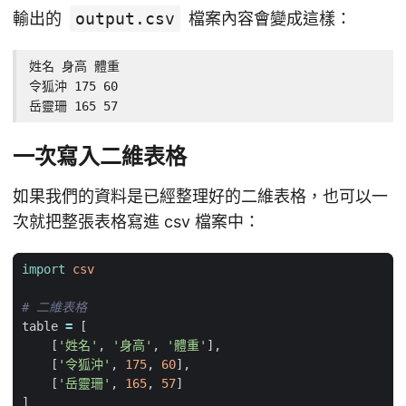
輸出的
output.csv
檔案內容會變成這樣：
姓名 身高 體重

令狐沖 175 60

岳靈珊 165 57
一次寫入二維表格
如果我們的資料是已經整理好的二維表格，也可以一
次就把整張表格寫進 csv 檔案中：
import
csv
# 二維表格
table
=
[
[
'姓名'
,
'身高'
,
'體重'
],
[
'令狐沖'
,
175
,
60
],
[
'岳靈珊'
,
165
,
57
]
]