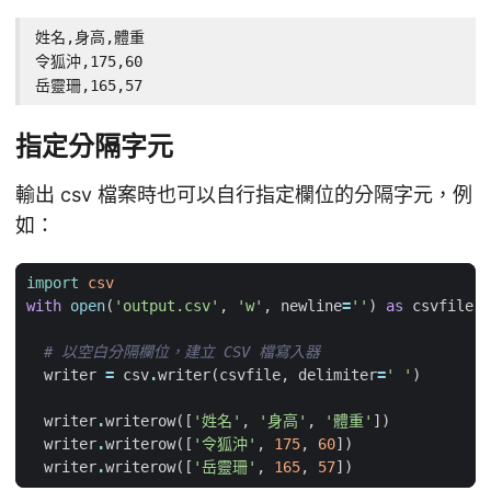
姓名,身高,體重

令狐沖,175,60

岳靈珊,165,57
指定分隔字元
輸出 csv 檔案時也可以自行指定欄位的分隔字元，例
如：
import
csv
with
open
(
'output.csv'
,
'w'
,
newline
=
''
)
as
csvfile
:
# 以空白分隔欄位，建立 CSV 檔寫入器
writer
=
csv
.
writer
(
csvfile
,
delimiter
=
' '
)
writer
.
writerow
([
'姓名'
,
'身高'
,
'體重'
])
writer
.
writerow
([
'令狐沖'
,
175
,
60
])
writer
.
writerow
([
'岳靈珊'
,
165
,
57
])