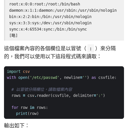
root:x:0:0:root:/root:/bin/bash

daemon:x:1:1:daemon:/usr/sbin:/usr/sbin/nologin

bin:x:2:2:bin:/bin:/usr/sbin/nologin

sys:x:3:3:sys:/dev:/usr/sbin/nologin

sync:x:4:65534:sync:/bin:/bin/sync

[略]
這個檔案內容的各個欄位是以冒號（
:
）來分隔
的，我們可以使用以下這段程式碼來讀取：
import
csv
with
open
(
'/etc/passwd'
,
newline
=
''
)
as
csvfile
:
# 以冒號分隔欄位，讀取檔案內容
rows
=
csv
.
reader
(
csvfile
,
delimiter
=
':'
)
for
row
in
rows
:
print
(
row
)
輸出如下：