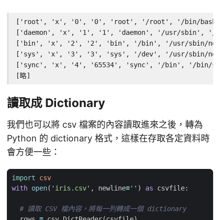
['root', 'x', '0', '0', 'root', '/root', '/bin/bash'
['daemon', 'x', '1', '1', 'daemon', '/usr/sbin', '/u
['bin', 'x', '2', '2', 'bin', '/bin', '/usr/sbin/nol
['sys', 'x', '3', '3', 'sys', '/dev', '/usr/sbin/nol
['sync', 'x', '4', '65534', 'sync', '/bin', '/bin/sy
[略]
讀取成 Dictionary
我們也可以將 csv 檔案的內容讀取進來之後，轉為
Python 的 dictionary 格式，這樣在存取各定資料時
會方便一些：
import
csv
with
open
(
'iris.csv'
,
newline
=
''
)
as
csvfile
:
# 讀取 CSV 檔內容，將每一列轉成一個 dictionary
rows
=
csv
.
DictReader
(
csvfile
)