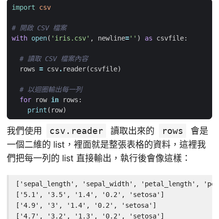
import
csv
# 開啟 CSV 檔案
with
open
(
'iris.csv'
,
newline
=
''
)
as
csvfile
:
# 讀取 CSV 檔案內容
rows
=
csv
.
reader
(
csvfile
)
# 以迴圈輸出每一列
for
row
in
rows
:
print
(
row
)
我們使用
csv.reader
讀取出來的
rows
會是
一個二維的 list，裡面就是整張表格的資料，這裡我
們把每一列的 list 直接輸出，執行後會像這樣：
['sepal_length', 'sepal_width', 'petal_length', 'pet
['5.1', '3.5', '1.4', '0.2', 'setosa']

['4.9', '3', '1.4', '0.2', 'setosa']

['4.7', '3.2', '1.3', '0.2', 'setosa']
