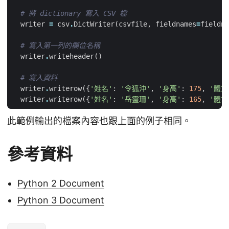
# 將 dictionary 寫入 CSV 檔
writer
=
csv
.
DictWriter
(
csvfile
,
fieldnames
=
fieldna
# 寫入第一列的欄位名稱
writer
.
writeheader
()
# 寫入資料
writer
.
writerow
({
'姓名'
:
'令狐沖'
,
'身高'
:
175
,
'體重
writer
.
writerow
({
'姓名'
:
'岳靈珊'
,
'身高'
:
165
,
'體重
此範例輸出的檔案內容也跟上面的例子相同。
參考資料
Python 2 Document
Python 3 Document