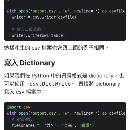
with
open
(
'output.csv'
,
'w'
,
newline
=
''
)
as
csvfile
:
writer
=
csv
.
writer
(
csvfile
)
# 寫入二維表格
writer
.
writerows
(
table
)
這樣產生的 csv 檔案也會跟上面的例子相同。
寫入 Dictionary
如果我們在 Python 中的資料格式是 dictionary，也
可以使用
csv.DictWriter
直接將 dictionary
寫入 csv 檔案中：
import
csv
with
open
(
'output.csv'
,
'w'
,
newline
=
''
)
as
csvfile
:
# 定義欄位
fieldnames
=
[
'姓名'
,
'身高'
,
'體重'
]