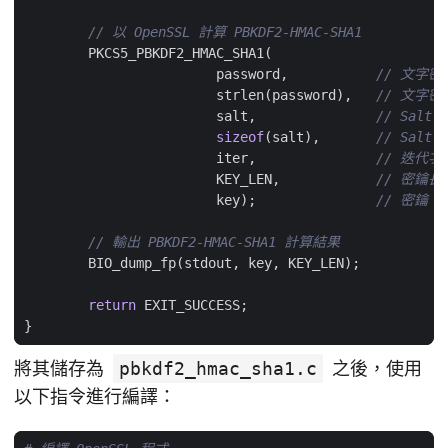
PKCS5_PBKDF2_HMAC_SHA1
(
password
,
strlen
(
password
),
salt
,
sizeof
(
salt
),
iter
,
KEY_LEN
,
key
);
BIO_dump_fp
(
stdout
,
key
,
KEY_LEN
);
return
EXIT_SUCCESS
;
}
將其儲存為
pbkdf2_hmac_sha1.c
之後，使用
以下指令進行編譯：