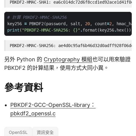
PBKDF2-HMAC-SHA1: ea6c014dc72d6f8ccd1ed92ace1d41f0d8
# 計算 PBKDF2-HMAC-SHA256
key256
=
PBKDF2
(
password
,
salt
,
20
,
count
=
2
,
hmac_has
print
(
"PBKDF2-HMAC-SHA256: 
{}
"
.
format
(
key256
.
hex
()))
PBKDF2-HMAC-SHA256: ae4d0c95af6b46d32d0adff928f06dd0
另外 Python 的
Cryptography 模組
也可以用來驗證
PBKDF2 的計算結果，使用方式大同小異。
參考資料
PBKDF2-GCC-OpenSSL-library：
pbkdf2_openssl.c
OpenSSL
資訊安全