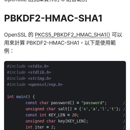
PBKDF2-HMAC-SHA1
OpenSSL 的
PKCS5_PBKDF2_HMAC_SHA1()
可以
用來計算 PBKDF2-HMAC-SHA1，以下是使用範
例：
#include
<stdio.h>
#include
<stdlib.h>
#include
<string.h>
#include
<openssl/evp.h>
int
main
()
{
const
char
password
[]
=
"password"
;
unsigned
char
salt
[]
=
{
's'
,
'a'
,
'l'
,
't'
};
const
int
KEY_LEN
=
20
;
unsigned
char
key
[
KEY_LEN
];
int
iter
=
2
;