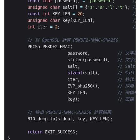
const
char
password
[]
=
"password"
;
unsigned
char
salt
[]
=
{
's'
,
'a'
,
'l'
,
't'
};
const
int
KEY_LEN
=
20
;
unsigned
char
key
[
KEY_LEN
];
int
iter
=
2
;
PKCS5_PBKDF2_HMAC
(
password
,
strlen
(
password
),
salt
,
sizeof
(
salt
),
iter
,
EVP_sha256
(),
KEY_LEN
,
key
);
BIO_dump_fp
(
stdout
,
key
,
KEY_LEN
);
return
EXIT_SUCCESS
;
}