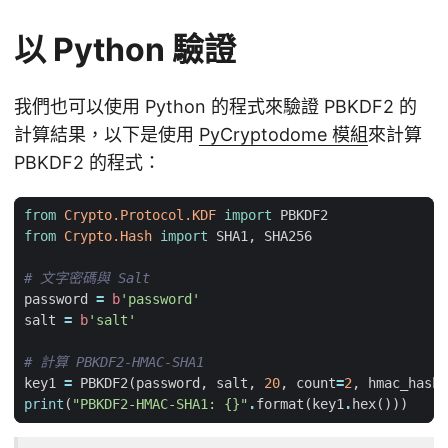
以 Python 驗證
我們也可以使用 Python 的程式來驗證 PBKDF2 的
計算結果，以下是使用
PyCryptodome 模組
來計算
PBKDF2 的程式：
from
Crypto.Protocol.KDF
import
PBKDF2
from
Crypto.Hash
import
SHA1
,
SHA256
# 文字密碼與 Salt
password
=
b
'password'
salt
=
b
'salt'
# 計算 PBKDF2-HMAC-SHA1
key1
=
PBKDF2
(
password
,
salt
,
20
,
count
=
2
,
hmac_hash_
print
(
"PBKDF2-HMAC-SHA1: 
{}
"
.
format
(
key1
.
hex
()))