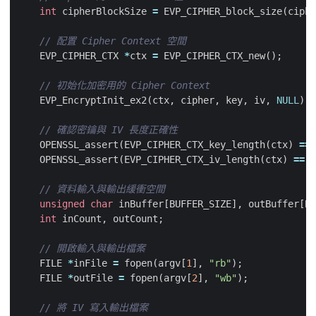
int
cipherBlockSize
=
EVP_CIPHER_block_size
(
ciphe
EVP_CIPHER_CTX
*
ctx
=
EVP_CIPHER_CTX_new
();
EVP_EncryptInit_ex2
(
ctx
,
cipher
,
key
,
iv
,
NULL
);
OPENSSL_assert
(
EVP_CIPHER_CTX_key_length
(
ctx
)
==
OPENSSL_assert
(
EVP_CIPHER_CTX_iv_length
(
ctx
)
==
A
unsigned
char
inBuffer
[
BUFFER_SIZE
],
outBuffer
[
BU
int
inCount
,
outCount
;
FILE
*
inFile
=
fopen
(
argv
[
1
],
"rb"
);
FILE
*
outFile
=
fopen
(
argv
[
2
],
"wb"
);