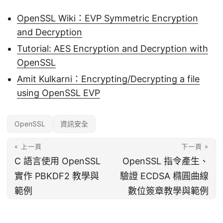
OpenSSL Wiki：EVP Symmetric Encryption
and Decryption
Tutorial: AES Encryption and Decryption with
OpenSSL
Amit Kulkarni：Encrypting/Decrypting a file
using OpenSSL EVP
OpenSSL
資訊安全
« 上一頁
下一頁 »
C 語言使用 OpenSSL
OpenSSL 指令產生、
實作 PBKDF2 教學與
驗證 ECDSA 橢圓曲線
範例
數位簽章教學與範例