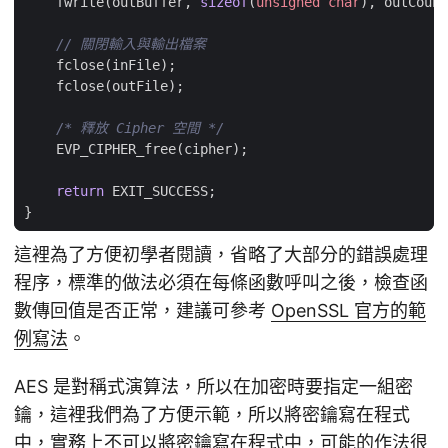
fwrite
(
outBuffer
,
sizeof
(
unsigned
char
),
outCount
fclose
(
inFile
);
fclose
(
outFile
);
/* 釋放 Cipher 空間 */
EVP_CIPHER_free
(
cipher
);
return
EXIT_SUCCESS
;
}
這裡為了方便初學者閱讀，省略了大部分的錯誤處理
程序，標準的做法必須在每條函數呼叫之後，檢查函
數傳回值是否正常，建議可參考
OpenSSL 官方的範
例寫法
。
AES 是對稱式演算法，所以在加密時要指定一組密
鑰，這裡我們為了方便示範，所以將密鑰寫在程式
中，實務上不可以將密鑰寫在程式中，可能的作法很