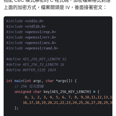
搭配 CBC 模式解密的 C 程式碼，加密檔案格式對應
上面的加密方式，檔案開頭是 IV，後面接著密文：
#include
<stdio.h>
#include
<stdlib.h>
#include
<openssl/evp.h>
#include
<openssl/err.h>
#include
<openssl/aes.h>
#include
<openssl/rand.h>
int
main
(
int
argc
,
char
*
argv
[])
{
unsigned
char
key
[
AES_256_KEY_LENGTH
]
=
{
0
,
1
,
2
,
3
,
4
,
5
,
6
,
7
,
8
,
9
,
10
,
11
,
12
,
13
,
14
,
16
,
17
,
18
,
19
,
20
,
21
,
22
,
23
,
24
,
25
,
26
,
27
,
28
,
29
,
30
,
};