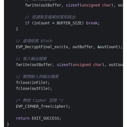
fwrite
(
outBuffer
,
sizeof
(
unsigned
char
),
outC
if
(
inCount
<
BUFFER_SIZE
)
break
;
}
EVP_DecryptFinal_ex
(
ctx
,
outBuffer
,
&
outCount
);
fwrite
(
outBuffer
,
sizeof
(
unsigned
char
),
outCount
fclose
(
inFile
);
fclose
(
outFile
);
/* 釋放 Cipher 空間 */
EVP_CIPHER_free
(
cipher
);
return
EXIT_SUCCESS
;
}