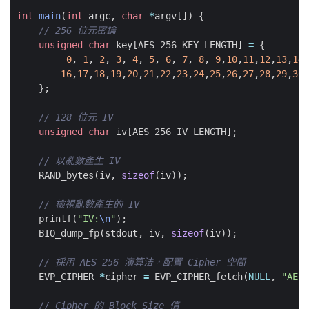
int
main
(
int
argc
,
char
*
argv
[])
{
unsigned
char
key
[
AES_256_KEY_LENGTH
]
=
{
0
,
1
,
2
,
3
,
4
,
5
,
6
,
7
,
8
,
9
,
10
,
11
,
12
,
13
,
14
,
16
,
17
,
18
,
19
,
20
,
21
,
22
,
23
,
24
,
25
,
26
,
27
,
28
,
29
,
30
,
};
unsigned
char
iv
[
AES_256_IV_LENGTH
];
RAND_bytes
(
iv
,
sizeof
(
iv
));
printf
(
"IV:
\n
"
);
BIO_dump_fp
(
stdout
,
iv
,
sizeof
(
iv
));
EVP_CIPHER
*
cipher
=
EVP_CIPHER_fetch
(
NULL
,
"AES-