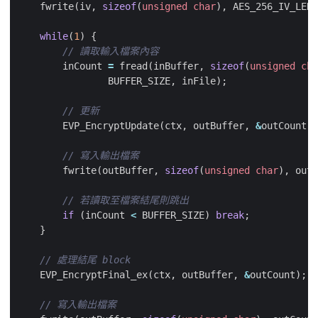
fwrite
(
iv
,
sizeof
(
unsigned
char
),
AES_256_IV_LENG
while
(
1
)
{
inCount
=
fread
(
inBuffer
,
sizeof
(
unsigned
cha
BUFFER_SIZE
,
inFile
);
EVP_EncryptUpdate
(
ctx
,
outBuffer
,
&
outCount
,
fwrite
(
outBuffer
,
sizeof
(
unsigned
char
),
outC
if
(
inCount
<
BUFFER_SIZE
)
break
;
}
EVP_EncryptFinal_ex
(
ctx
,
outBuffer
,
&
outCount
);