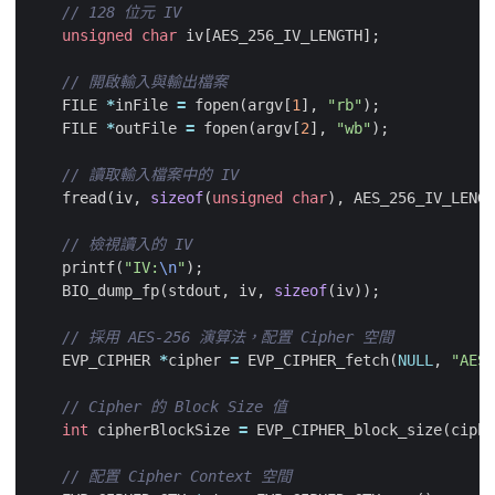
unsigned
char
iv
[
AES_256_IV_LENGTH
];
FILE
*
inFile
=
fopen
(
argv
[
1
],
"rb"
);
FILE
*
outFile
=
fopen
(
argv
[
2
],
"wb"
);
fread
(
iv
,
sizeof
(
unsigned
char
),
AES_256_IV_LENGT
printf
(
"IV:
\n
"
);
BIO_dump_fp
(
stdout
,
iv
,
sizeof
(
iv
));
EVP_CIPHER
*
cipher
=
EVP_CIPHER_fetch
(
NULL
,
"AES-
int
cipherBlockSize
=
EVP_CIPHER_block_size
(
ciphe