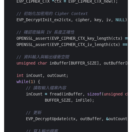
EVP_CIPHER_CTX
*
ctx
=
EVP_CIPHER_CTX_new
();
EVP_DecryptInit_ex2
(
ctx
,
cipher
,
key
,
iv
,
NULL
);
OPENSSL_assert
(
EVP_CIPHER_CTX_key_length
(
ctx
)
==
OPENSSL_assert
(
EVP_CIPHER_CTX_iv_length
(
ctx
)
==
A
unsigned
char
inBuffer
[
BUFFER_SIZE
],
outBuffer
[
BU
int
inCount
,
outCount
;
while
(
1
)
{
inCount
=
fread
(
inBuffer
,
sizeof
(
unsigned
cha
BUFFER_SIZE
,
inFile
);
EVP_DecryptUpdate
(
ctx
,
outBuffer
,
&
outCount
,