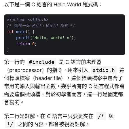
以下是一個 C 語言的 Hello World 程式碼：
#include
<stdio.h>
/* 這是一個 Hello World 程式 */
int
main
()
{
printf
(
"Hello, World! n"
);
return
0
;
}
第一行的
#include
是 C 語言前處理器
（preprocessor）的指令，用來引入
stdio.h
這
個標頭檔案（header file），這個標頭檔案中包含了
常用的輸入與輸出函數，幾乎所有的 C 語言程式都會
需要這個標頭檔，對於初學者而言，這一行是固定都
會寫的。
第二行是註解，在 C 語言中只要是夾在
/*
與
*/
之間的內容，都會被視為註解。