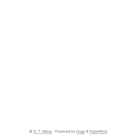
©
G. T. Wang
·
Powered by
Hugo
&
PaperMod