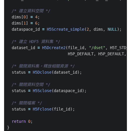
/* 建立資料空間 */
dims
[
0
]
=
4
;
dims
[
1
]
=
6
;
dataspace_id
=
H5Screate_simple
(
2
,
dims
,
NULL
);
/* 建立 HDF5 資料集 */
dataset_id
=
H5Dcreate2
(
file_id
,
"/dset"
,
H5T_STD_I
H5P_DEFAULT
,
H5P_DEFAULT
,
H
/* 關閉資料集，釋放相關資源 */
status
=
H5Dclose
(
dataset_id
);
/* 關閉資料空間 */
status
=
H5Sclose
(
dataspace_id
);
/* 關閉檔案 */
status
=
H5Fclose
(
file_id
);
return
0
;
}