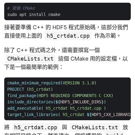
# 安裝 CMake
接著要準備 C++ 的 HDF5 程式原始碼，這部分我們
直接使用上面的
h5_crtdat.cpp
作為示範。
除了 C++ 程式碼之外，還需要撰寫一個
CMakeLists.txt
這個 CMake 用的設定檔，以
下是一個最簡單的範例：
cmake_minimum_required
(
VERSION
3.1.0
)
PROJECT
(
h5_crtdat
)
find_package
(
HDF5
REQUIRED
COMPONENTS
C
CXX
)
include_directories
(
${
HDF5_INCLUDE_DIRS
}
)
add_executable
(
h5_crtdat
h5_crtdat.cpp
)
target_link_libraries
(
h5_crtdat
${
HDF5_CXX_LIBRARIES
將
h5_crtdat.cpp
與
CMakeLists.txt
放