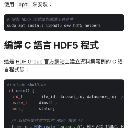
使用
apt
來安裝：
# 安裝 HDF5 函式庫與編譯工具套件
編譯 C 語言 HDF5 程式
這是
HDF Group 官方網站
上建立資料集範例的 C 語
言程式碼：
#include
<hdf5.h>
int
main
()
{
hid_t
file_id
,
dataset_id
,
dataspace_id
;
/*
hsize_t
dims
[
2
];
herr_t
status
;
/* 以預設屬性建立新的 HDF5 檔案 */
file_id
=
H5Fcreate
(
"output.h5"
,
H5F_ACC_TRUNC
,
H5P