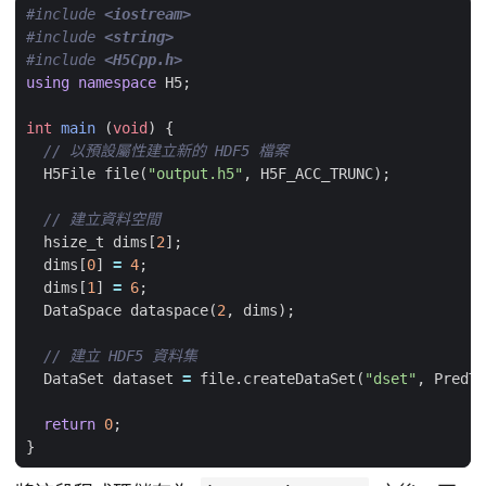
#include
<iostream>
#include
<string>
#include
<H5Cpp.h>
using
namespace
H5
;
int
main
(
void
)
{
H5File
file
(
"output.h5"
,
H5F_ACC_TRUNC
);
hsize_t
dims
[
2
];
dims
[
0
]
=
4
;
dims
[
1
]
=
6
;
DataSpace
dataspace
(
2
,
dims
);
DataSet
dataset
=
file
.
createDataSet
(
"dset"
,
PredTy
return
0
;
}