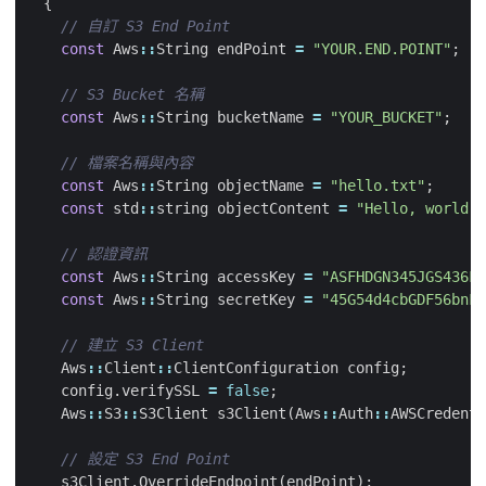
{
const
Aws
::
String
endPoint
=
"YOUR.END.POINT"
;
const
Aws
::
String
bucketName
=
"YOUR_BUCKET"
;
const
Aws
::
String
objectName
=
"hello.txt"
;
const
std
::
string
objectContent
=
"Hello, world."
const
Aws
::
String
accessKey
=
"ASFHDGN345JGS436FG
const
Aws
::
String
secretKey
=
"45G54d4cbGDF56bnFs
Aws
::
Client
::
ClientConfiguration
config
;
config
.
verifySSL
=
false
;
Aws
::
S3
::
S3Client
s3Client
(
Aws
::
Auth
::
AWSCredenti
s3Client
.
OverrideEndpoint
(
endPoint
);