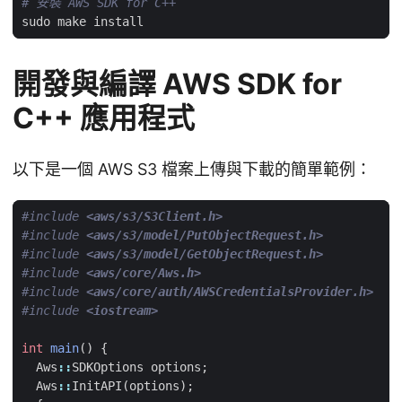
# 安裝 AWS SDK for C++
開發與編譯 AWS SDK for
C++ 應用程式
以下是一個 AWS S3 檔案上傳與下載的簡單範例：
#include
<aws/s3/S3Client.h>
#include
<aws/s3/model/PutObjectRequest.h>
#include
<aws/s3/model/GetObjectRequest.h>
#include
<aws/core/Aws.h>
#include
<aws/core/auth/AWSCredentialsProvider.h>
#include
<iostream>
int
main
()
{
Aws
::
SDKOptions
options
;
Aws
::
InitAPI
(
options
);