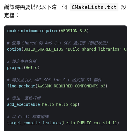
編譯時需要搭配以下這一個
CMakeLists.txt
設
定檔：
cmake_minimum_required
(
VERSION
3.8
)
option
(
BUILD_SHARED_LIBS
"Build shared libraries"
ON
)
project
(
Hello
)
find_package
(
AWSSDK
REQUIRED
COMPONENTS
s3
)
add_executable
(
hello
hello.cpp
)
target_compile_features
(
hello
PUBLIC
cxx_std_11
)