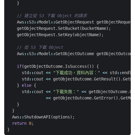
}
Aws
::
S3
::
Model
::
GetObjectRequest
getObjectRequest
getObjectRequest
.
SetBucket
(
bucketName
);
getObjectRequest
.
SetKey
(
objectName
);
Aws
::
S3
::
Model
::
GetObjectOutcome
getObjectOutcome
if
(
getObjectOutcome
.
IsSuccess
())
{
std
::
cout
<<
"下載成功，資料內容："
<<
std
::
endl
;
std
::
cout
<<
getObjectOutcome
.
GetResult
().
GetBo
}
else
{
std
::
cout
<<
"下載失敗："
<<
getObjectOutcome
.
Ge
<<
getObjectOutcome
.
GetError
().
GetMes
}
}
Aws
::
ShutdownAPI
(
options
);
return
0
;
}