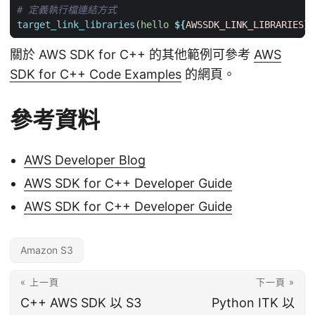
target_link_libraries
(
hello
${
AWSSDK_LINK_LIBRARIES
}
)
關於 AWS SDK for C++ 的其他範例可參考
AWS
SDK for C++ Code Examples
的網頁。
參考資料
AWS Developer Blog
AWS SDK for C++ Developer Guide
AWS SDK for C++ Developer Guide
Amazon S3
« 上一頁
下一頁 »
C++ AWS SDK 以 S3
Python ITK 以