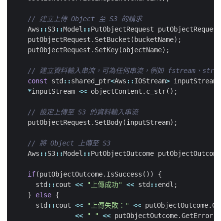
Aws
::
S3
::
Model
::
PutObjectRequest
putObjectRequest
putObjectRequest
.
SetBucket
(
bucketName
);
putObjectRequest
.
SetKey
(
objectName
);
const
std
::
shared_ptr
<
Aws
::
IOStream
>
inputStream
*
inputStream
<<
objectContent
.
c_str
();
putObjectRequest
.
SetBody
(
inputStream
);
Aws
::
S3
::
Model
::
PutObjectOutcome
putObjectOutcome
if
(
putObjectOutcome
.
IsSuccess
())
{
std
::
cout
<<
"上傳成功"
<<
std
::
endl
;
}
else
{
std
::
cout
<<
"上傳失敗："
<<
putObjectOutcome
.
Ge
<<
" "
<<
putObjectOutcome
.
GetError
()