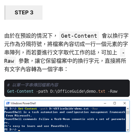
STEP 3
由於在預設的情況下，
Get-Content
會以換行字
元作為分隔符號，將檔案內容切成一行一個元素的字
串陣列，而若要進行文字取代工作的話，可加上
-
Raw
參數，讓它保留檔案中的換行字元，直接將所
有文字內容轉為一個字串：
# 以單一字串傳回檔案內容
Get-Content
-path
D:
\
OfficeGuide
\
demo
.
txt
-Raw