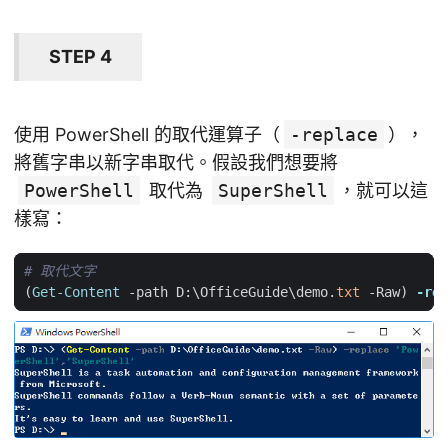
STEP 4
使用 PowerShell 的取代運算子（
-replace
），
將舊字串以新字串取代。假設我們想要將
PowerShell
取代為
SuperShell
，就可以這
樣寫：
# 取代文字
(
Get-Content
-path
D:
\
OfficeGuide
\
demo
.
txt
-Raw
)
-rep