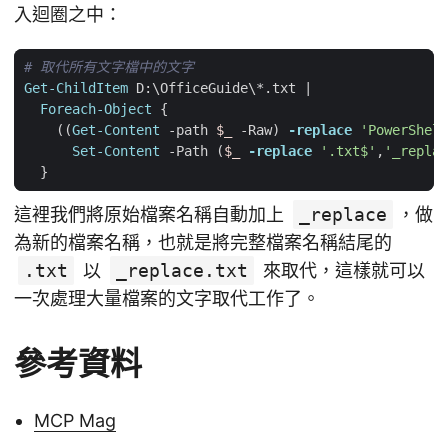
入迴圈之中：
# 取代所有文字檔中的文字
Get-ChildItem
D:
\
OfficeGuide
\*.
txt
|
Foreach-Object
{
((
Get-Content
-path
$_
-Raw
)
-replace
'PowerShell
Set-Content
-Path
(
$_
-replace
'.txt$'
,
'_replac
}
這裡我們將原始檔案名稱自動加上
_replace
，做
為新的檔案名稱，也就是將完整檔案名稱結尾的
.txt
以
_replace.txt
來取代，這樣就可以
一次處理大量檔案的文字取代工作了。
參考資料
MCP Mag