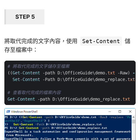
STEP 5
將取代完成的文字內容，使用
Set-Content
儲
存至檔案中：
# 將取代完成的文字儲存至檔案
((
Get-Content
-path
D:
\
OfficeGuide
\
demo
.
txt
-Raw
)
-re
Set-Content
-Path
D:
\
OfficeGuide
\
demo_replace
.
txt
# 查看取代完成的檔案內容
Get-Content
-path
D:
\
OfficeGuide
\
demo_replace
.
txt