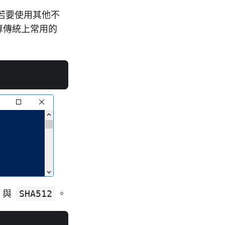
若要使用其他不
算傳統上常用的
與
SHA512
。