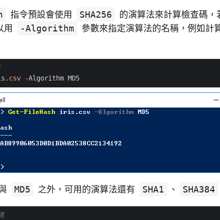
h
指令預設會使用
SHA256
的演算法來計算檢查碼，
以用
-Algorithm
參數來指定演算法的名稱，例如計
is
.
csv
-Algorithm
MD5
與
MD5
之外，可用的演算法還有
SHA1
、
SHA384
碼