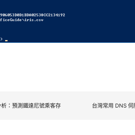
分析：預測鐵達尼號乘客存
台灣常用 DNS 