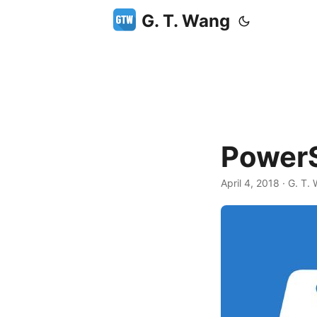
G. T. Wang
Powe
April 4, 2018
·
G. T.