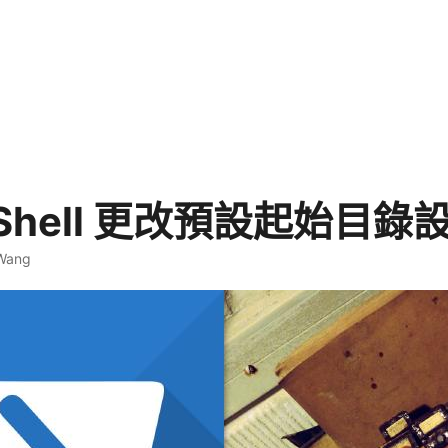
rShell 更改預設起始目
 Wang