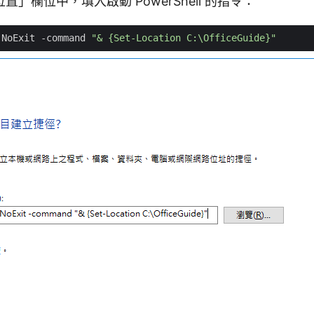
」欄位中，填入啟動 PowerShell 的指令：
-NoExit
-command
"& {Set-Location C:\OfficeGuide}"