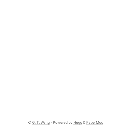
©
G. T. Wang
·
Powered by
Hugo
&
PaperMod