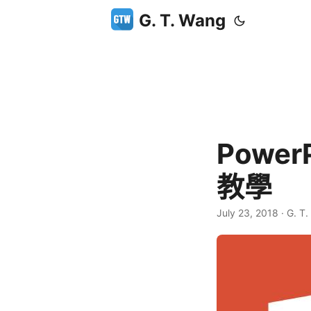
G. T. Wang
Powe
教學
July 23, 2018
·
G. T