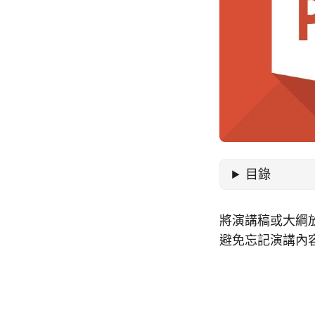
目錄
將演講稿或大綱放
避免忘記演講內