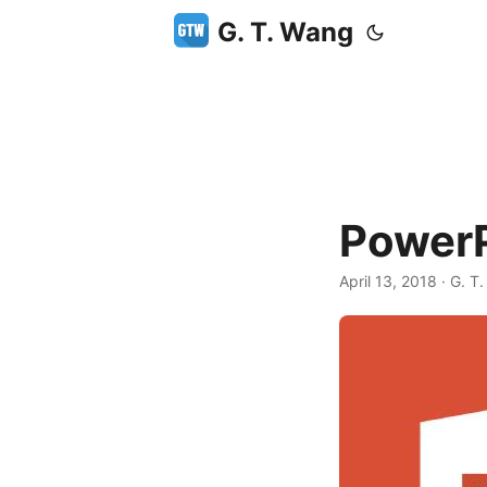
G. T. Wang
Powe
April 13, 2018
·
G. T