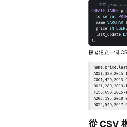
CREATE
TABLE
pr
id
serial
PRI
name
VARCHAR
price
INTEGER
last_update
D
);
接著建立一個 CS
name,price,last
A031,320,2015-1
C001,420,2013-0
B021,280,2013-1
Y158,690,2015-1
A202,195,2019-0
D022,540,2017-
從 CSV