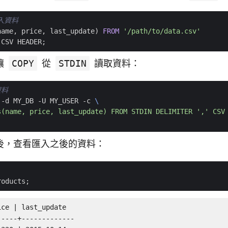
name
,
price
,
last_update
)
FROM
'/path/to/data.csv'
CSV
HEADER
;
讓
COPY
從
STDIN
讀取資料：
資料
 -d MY_DB -U MY_USER -c 
s(name, price, last_update) FROM STDIN DELIMITER ',' CSV
後，查看匯入之後的資料：
roducts
;
ce | last_update

----+-------------
