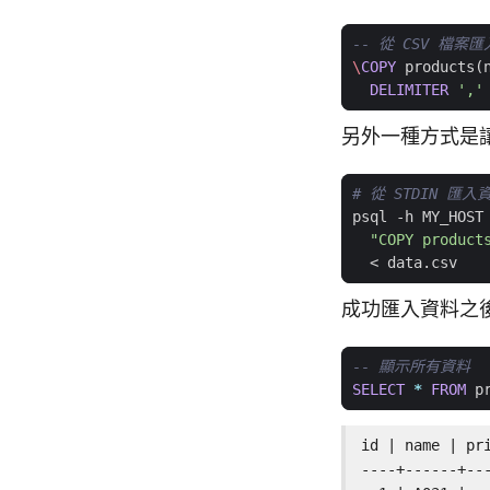
\
COPY
products
(
DELIMITER
','
另外一種方式是
# 從 STDIN 匯入
psql -h MY_HOST
"COPY product
成功匯入資料之
SELECT
*
FROM
p
id | name | pri
----+------+---