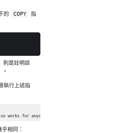
下的
COPY
指
則是註明該
）。
限執行上述指
lso works for anyone.
幾乎相同：