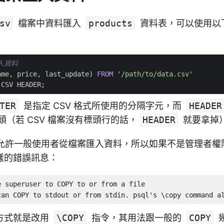
sv
檔案中資料匯入
products
資料表，可以使用以
ame
,
price
,
last_update
)
FROM
'/path/to/data.csv'
CSV
HEADER
;
TER
是指定 CSV 格式所使用的分隔字元，而
HEADER
標頭（若 CSV 檔案沒有標頭行的話，
HEADER
就要拿掉
允許一般使用者從檔案匯入資料，所以如果不是管理者權
樣的錯誤訊息：
 superuser to COPY to or from a file

can COPY to stdout or from stdin. psql's \copy command a
方式就是改用
\COPY
指令，其用法跟一般的
COPY