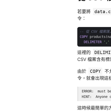
若要將
data.c
令：
COPY
products
(
n
DELIMITER
','
這裡的
DELIMI
CSV 檔案含有
由於
COPY
不
令，就會出現這
ERROR:  must be
HINT:  Anyone 
這時候最簡單的