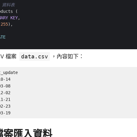
oducts
(
MARY
KEY
,
(
255
),
,
ATE
V 檔案
data.csv
，內容如下：
_update

0-14

3-08

2-02

1-21

2-23

03-19
 檔案匯入資料