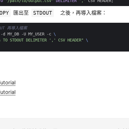
TO
'/path/to/output.csv'
DELIMITER
','
CSV
HEADER
;
OPY
匯出至
STDOUT
之後，再導入檔案：
OUT 再導入檔案
 -d MY_DB -U MY_USER -c 
s TO STDOUT DELIMITER ',' CSV HEADER"
utorial
utorial