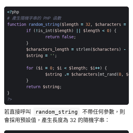
<?
php
function
random_string
(
$length
=
32
,
$characters
=
'0
if
(
!
is_int
(
$length
)
||
$length
<
0
)
{
return
false
;
}
$characters_length
=
strlen
(
$characters
)
-
1
;
$string
=
''
;
for
(
$i
=
0
;
$i
<
$length
;
$i
++
)
{
$string
.=
$characters
[
mt_rand
(
0
,
$ch
}
return
$string
;
}
?>
若直接呼叫
random_string
不帶任何參數，則
會採用預設值，產生長度為 32 的隨機字串：