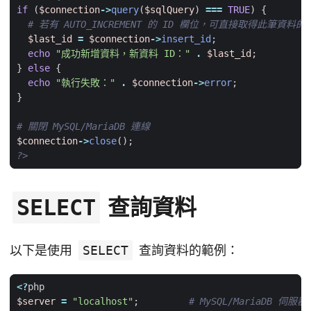
if
(
$connection
->
query
(
$sqlQuery
)
===
TRUE
)
{
$last_id
=
$connection
->
insert_id
;
echo
"成功新增資料，新資料 ID："
.
$last_id
;
}
else
{
echo
"執行失敗："
.
$connection
->
error
;
}
$connection
->
close
();
?>
查詢資料
SELECT
以下是使用
SELECT
查詢資料的範例：
<?
php
$server
=
"localhost"
;