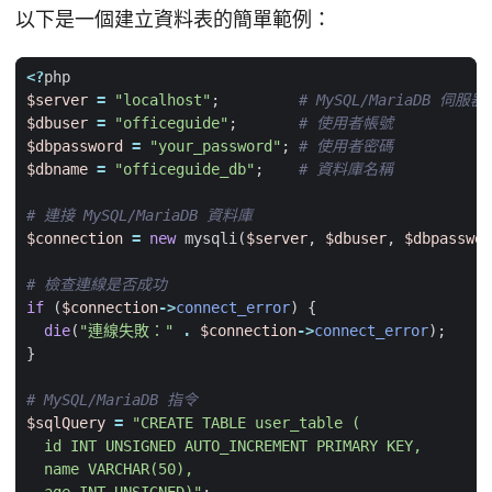
以下是一個建立資料表的簡單範例：
<?
php
$server
=
"localhost"
;
$dbuser
=
"officeguide"
;
$dbpassword
=
"your_password"
;
$dbname
=
"officeguide_db"
;
$connection
=
new
mysqli
(
$server
,
$dbuser
,
$dbpasswor
if
(
$connection
->
connect_error
)
{
die
(
"連線失敗："
.
$connection
->
connect_error
);
}
$sqlQuery
=