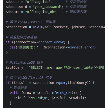
$dbuser
=
"officeguide"
;
$dbpassword
=
"your_password"
;
$dbname
=
"officeguide_db"
;
$connection
=
new
mysqli
(
$server
,
$dbuser
,
$dbpasswor
if
(
$connection
->
connect_error
)
{
die
(
"連線失敗："
.
$connection
->
connect_error
);
}
$sqlQuery
=
"SELECT name, age FROM user_table WHERE i
if
(
$result
=
$connection
->
query
(
$sqlQuery
))
{
while
(
$row
=
$result
->
fetch_row
())
{
printf
(
"%s：%d
\n
"
,
$row
[
0
],
$row
[
1
]);
}