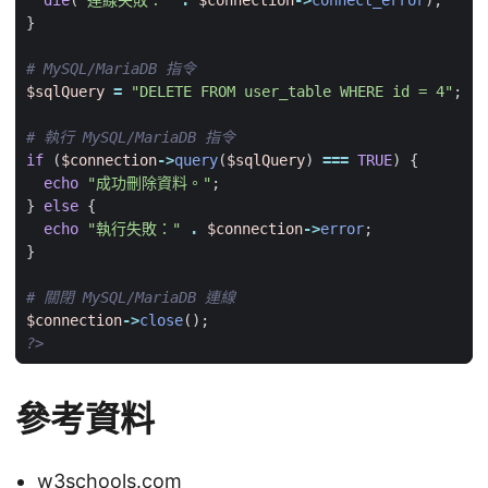
die
(
"連線失敗："
.
$connection
->
connect_error
);
}
$sqlQuery
=
"DELETE FROM user_table WHERE id = 4"
;
if
(
$connection
->
query
(
$sqlQuery
)
===
TRUE
)
{
echo
"成功刪除資料。"
;
}
else
{
echo
"執行失敗："
.
$connection
->
error
;
}
$connection
->
close
();
?>
參考資料
w3schools.com