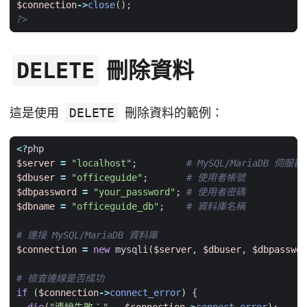
$connection
->
close
();
?>
刪除資料
DELETE
這是使用
DELETE
刪除資料的範例：
<?
php
$server
=
"localhost"
;
$dbuser
=
"officeguide"
;
$dbpassword
=
"your_password"
;
$dbname
=
"officeguide_db"
;
$connection
=
new
mysqli
(
$server
,
$dbuser
,
$dbpasswor
if
(
$connection
->
connect_error
)
{