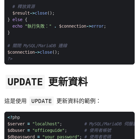
$result
->
close
();
}
else
{
echo
"執行失敗："
.
$connection
->
error
;
}
$connection
->
close
();
?>
更新資料
UPDATE
這是使用
UPDATE
更新資料的範例：
<?
php
$server
=
"localhost"
;
$dbuser
=
"officeguide"
;
$dbpassword
=
"your_password"
;