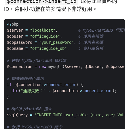
$connection->insert_id
取得此筆資料的
ID，這個小功能在許多情況下非常好用。
<?
php
$server
=
"localhost"
;
$dbuser
=
"officeguide"
;
$dbpassword
=
"your_password"
;
$dbname
=
"officeguide_db"
;
$connection
=
new
mysqli
(
$server
,
$dbuser
,
$dbpasswor
if
(
$connection
->
connect_error
)
{
die
(
"連線失敗："
.
$connection
->
connect_error
);
}
$sqlQuery
=
"INSERT INTO user_table (name, age) VALUE