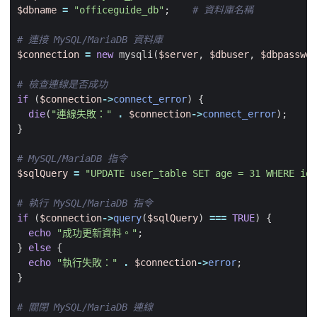
$dbname
=
"officeguide_db"
;
$connection
=
new
mysqli
(
$server
,
$dbuser
,
$dbpasswor
if
(
$connection
->
connect_error
)
{
die
(
"連線失敗："
.
$connection
->
connect_error
);
}
$sqlQuery
=
"UPDATE user_table SET age = 31 WHERE id 
if
(
$connection
->
query
(
$sqlQuery
)
===
TRUE
)
{
echo
"成功更新資料。"
;
}
else
{
echo
"執行失敗："
.
$connection
->
error
;
}