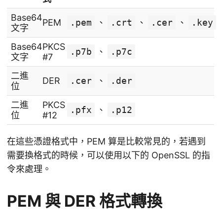
Base64
PEM
.pem
、
.crt
、
.cer
、
.key
文字
Base64
PKCS
.p7b
、
.p7c
文字
#7
二進
DER
.cer
、
.der
位
二進
PKCS
.pfx
、
.p12
位
#12
在這些憑證格式中，PEM 算是比較常見的，若遇到
需要換格式的時候，可以使用以下的 OpenSSL 的指
令來處理。
PEM 與 DER 格式轉換