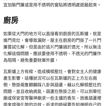
宜加裝門簾或是用不透明的窗貼將透明處遮蔽起來。
廚房
如果從大門的地方可以直接看到廚房的瓦斯爐，就是
進門見灶，會導致漏財，屋主在廚房的門掛了一片門
簾嘗試化解，但是由於這片門簾過於透光，所以無法
化解這個問題，應該要使用不透明、不透光的門簾作
為阻隔，避免重要財庫外露，
瓦斯爐上方有樑，造成橫樑壓灶，會對女主人的健康
產生影響，這種狀況可以在瓦斯爐的正上方左右兩
側，懸掛兩隻麒麟踩八卦與葫蘆，藉以化解樑壓灶的
問題，並且收納病氣。葫蘆在懸掛之前，可以到華佗
廟或保安宮等醫神廟求一些主爐的香灰，放進葫蘆裡
面來增強化煞的功效，祈求的時候要告知神明自己的