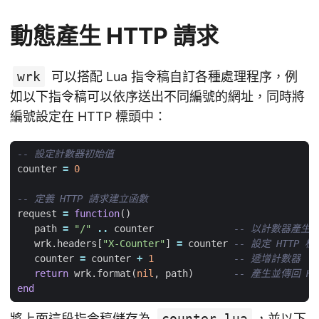
動態產生 HTTP 請求
wrk
可以搭配 Lua 指令稿自訂各種處理程序，例
如以下指令稿可以依序送出不同編號的網址，同時將
編號設定在 HTTP 標頭中：
-- 設定計數器初始值
counter
=
0
-- 定義 HTTP 請求建立函數
request
=
function
()
path
=
"/"
..
counter
-- 以計數器產生
wrk.headers
[
"X-Counter"
]
=
counter
-- 設定 HTTP 標
counter
=
counter
+
1
-- 遞增計數器
return
wrk.format
(
nil
,
path
)
-- 產生並傳回 HT
end
將上面這段指令稿儲存為
counter.lua
，並以下