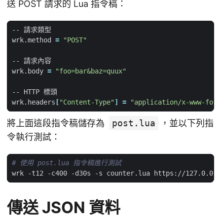
送 POST 請求的 Lua 指令稿：
wrk.method 
=
"POST"
wrk.body 
=
"foo=bar&baz=quux"
wrk.headers
[
"Content-Type"
]
=
"application/x-www-form
將上面這段指令稿儲存為
post.lua
，並以下列指
令執行測試：
# 使用 post.lua 指令稿進行測試
傳送 JSON 資料