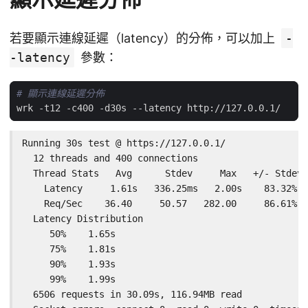
若要顯示連線延遲（latency）的分佈，可以加上
-
-latency
參數：
# 顯示連線延遲分佈
Running 30s test @ https://127.0.0.1/

  12 threads and 400 connections

  Thread Stats   Avg      Stdev     Max   +/- Stdev

    Latency     1.61s   336.25ms   2.00s    83.32%

    Req/Sec    36.40     50.57   282.00     86.61%

  Latency Distribution

     50%    1.65s 

     75%    1.81s 

     90%    1.93s 

     99%    1.99s 

  6506 requests in 30.09s, 116.94MB read
