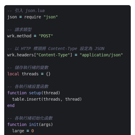
-- 引入 json.lua
json
=
require
"json"
-- 請求類型
wrk.method
=
"POST"
-- 以 HTTP 標頭將 Content-Type 設定為 JSON
wrk.headers
[
"Content-Type"
]
=
"application/json"
-- 儲存執行緒的變數
local
threads
=
{}
-- 各執行緒設置函數
function
setup
(
thread
)
table.insert
(
threads
,
thread
)
end
-- 各執行緒初始化函數
function
init
(
args
)
large
=
0