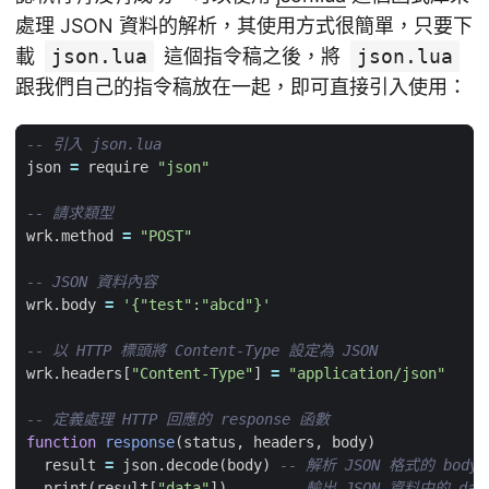
處理 JSON 資料的解析，其使用方式很簡單，只要下
載
json.lua
這個指令稿之後，將
json.lua
跟我們自己的指令稿放在一起，即可直接引入使用：
-- 引入 json.lua
json
=
require
"json"
-- 請求類型
wrk.method
=
"POST"
-- JSON 資料內容
wrk.body
=
'{"test":"abcd"}'
-- 以 HTTP 標頭將 Content-Type 設定為 JSON
wrk.headers
[
"Content-Type"
]
=
"application/json"
-- 定義處理 HTTP 回應的 response 函數
function
response
(
status
,
headers
,
body
)
result
=
json.decode
(
body
)
-- 解析 JSON 格式的 body
print
(
result
[
"data"
])
-- 輸出 JSON 資料中的 dat