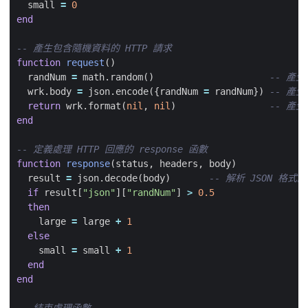
small
=
0
end
-- 產生包含隨機資料的 HTTP 請求
function
request
()
randNum
=
math.random
()
-- 產
wrk.body
=
json.encode
({
randNum
=
randNum
})
-- 產生
return
wrk.format
(
nil
,
nil
)
-- 產生
end
-- 定義處理 HTTP 回應的 response 函數
function
response
(
status
,
headers
,
body
)
result
=
json.decode
(
body
)
-- 解析 JSON 格式的
if
result
[
"json"
][
"randNum"
]
>
0.5
then
large
=
large
+
1
else
small
=
small
+
1
end
end