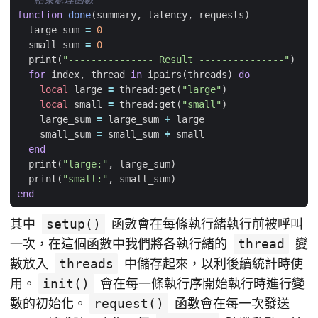
-- 結束處理函數  
function
done
(
summary
,
latency
,
requests
)
large_sum
=
0
small_sum
=
0
print
(
"--------------- Result ---------------"
)
for
index
,
thread
in
ipairs
(
threads
)
do
local
large
=
thread
:
get
(
"large"
)
local
small
=
thread
:
get
(
"small"
)
large_sum
=
large_sum
+
large
small_sum
=
small_sum
+
small
end
print
(
"large:"
,
large_sum
)
print
(
"small:"
,
small_sum
)
end
其中
setup()
函數會在每條執行緒執行前被呼叫
一次，在這個函數中我們將各執行緒的
thread
變
數放入
threads
中儲存起來，以利後續統計時使
用。
init()
會在每一條執行序開始執行時進行變
數的初始化。
request()
函數會在每一次發送