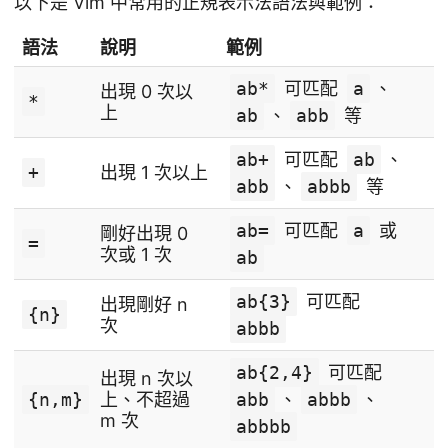
以下是 Vim 中常用的正規表示法語法與範例：
語法
說明
範例
ab*
可匹配
a
、
出現 0 次以
*
上
ab
、
abb
等
ab+
可匹配
ab
、
+
出現 1 次以上
abb
、
abbb
等
ab=
可匹配
a
或
剛好出現 0
=
次或 1 次
ab
ab{3}
可匹配
出現剛好 n
{n}
次
abbb
ab{2,4}
可匹配
出現 n 次以
{n,m}
上、不超過
abb
、
abbb
、
m 次
abbbb