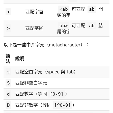
<ab
可匹配
ab
開
<
匹配字首
頭的字
ab>
可匹配
ab
結
>
匹配字尾
尾的字
以下是一些中介字元（metacharacter）：
語
說明
法
s
匹配空白字元（space 與 tab）
S
匹配非空白字元
d
匹配數字（等同
[0-9]
）
D
匹配非數字（等同
[^0-9]
）