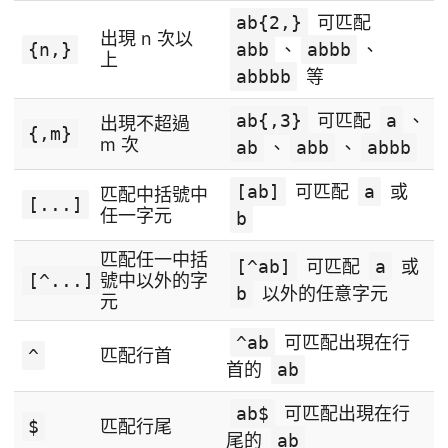
ab{2,}
可匹配
出現 n 次以
{n,}
abb
、
abbb
、
上
abbbb
等
ab{,3}
可匹配
a
、
出現不超過
{,m}
m 次
ab
、
abb
、
abbb
[ab]
可匹配
a
或
匹配中括號中
[...]
任一字元
b
匹配任一中括
[^ab]
可匹配
a
或
[^...]
號中以外的字
b
以外的任意字元
元
^ab
可匹配出現在行
^
匹配行首
首的
ab
ab$
可匹配出現在行
$
匹配行尾
尾的
ab