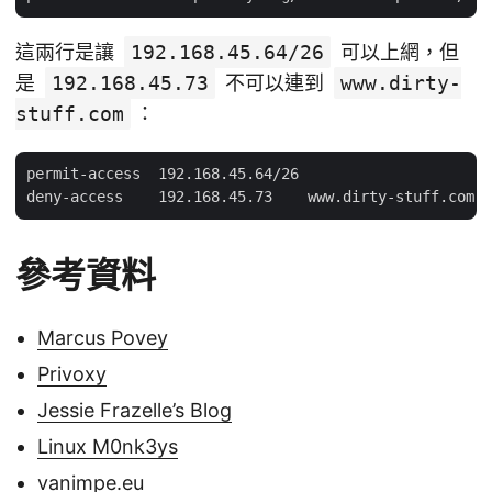
這兩行是讓
192.168.45.64/26
可以上網，但
是
192.168.45.73
不可以連到
www.dirty-
stuff.com
：
permit-access  192.168.45.64/26

參考資料
Marcus Povey
Privoxy
Jessie Frazelle’s Blog
Linux M0nk3ys
vanimpe.eu